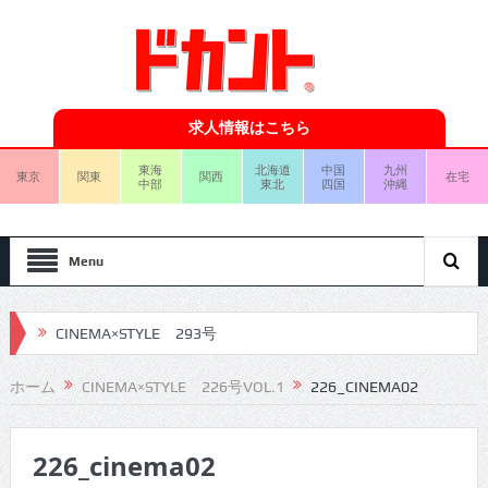
求人情報はこちら
東海
北海道
中国
九州
東京
関東
関西
在宅
中部
東北
四国
沖縄
Menu
CINEMA×STYLE 293号
CINEMA×STYLE 292号
ホーム
CINEMA×STYLE 226号VOL.1
226_CINEMA02
CINEMA×STYLE 291号
226_cinema02
CINEMA×STYLE 290号