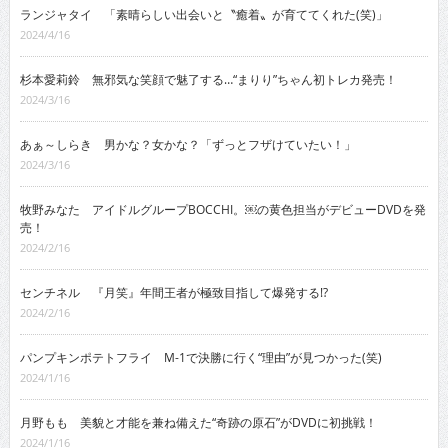
ランジャタイ 「素晴らしい出会いと〝癒着〟が育ててくれた(笑)」
2024/4/16
杉本愛莉鈴 無邪気な笑顔で魅了する…“まりり”ちゃん初トレカ発売！
2024/3/16
あぁ～しらき 男かな？女かな？「ずっとフザけていたい！」
2024/3/16
牧野みなた アイドルグループBOCCHI。￼の黄色担当がデビューDVDを発
売！
2024/2/16
センチネル 『月笑』年間王者が極致目指して爆発する!?
2024/2/16
パンプキンポテトフライ M-1で決勝に行く“理由”が見つかった(笑)
2024/1/16
月野もも 美貌と才能を兼ね備えた“奇跡の原石”がDVDに初挑戦！
2024/1/16