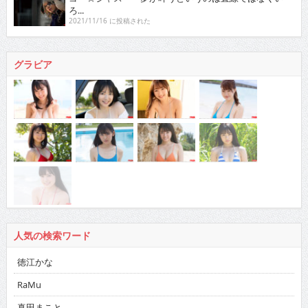
ろ...
2021/11/16 に投稿された
グラビア
人気の検索ワード
徳江かな
RaMu
真田まこと