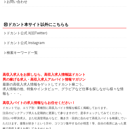
お問い合わせ
ドカント本サイト以外にこちらも
ドカント公式 X(旧Twitter)
ドカント公式 Instagram
検索キーワード一覧
高収入求人をお探しなら、高収入求人情報誌ドカント
男の稼げる求人・高収入求人アルバイト情報マガジン
最新の高収入求人情報をゲットしてドカント稼ごう。
求人情報の他、特集やインタビュー、グラビアなど仕事を探しながら様々な情
報も・・・。
高収入バイトの求人情報ならお任せください！
ドカントでは、エリア別・業種別に高収入バイト情報を幅広く掲載しております。
注目のピックアップ求人も定期的に更新して参りますので、是非チェックしてみてください。
日払いや即決求人、また社員登用ありなど、働き方・目的に合わせて高収入バイトを検索してい
ただけます。接客が好き！という方や、コツコツ集中するのが得意！等、自分の長所にあった業
種で高収入求人を探してみませんか？