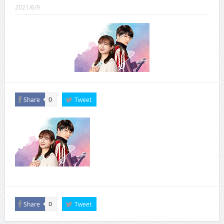
CINEMA×STYLE 289号
2021/6/9
CINEMA×STYLE 288号
CINEMA×STYLE 287号
CINEMA×STYLE 286号
CINEMA×STYLE 285号
Share
Tweet
CINEMA×STYLE 294号
0
Share
Tweet
0