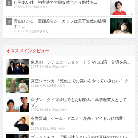
行平あい佳 初主演で大胆な体当たり艶技を…
2018/9/15 に投稿された
青山ひかる 童顔柔らかＩカップは天下無敵の破壊
力！...
2015/2/16 に投稿された
オススメインタビュー
東京03 シチュエーション・ドラマに出演！苦境を乗...
2017/11/16 に投稿された
真空ジェシカ 『死ぬまでお笑いをやっていきたい！そ...
2022/7/16 に投稿された
ロザン クイズ番組でもお馴染み！高学歴芸人として
ブ...
2009/12/16 に投稿された
有野晋哉 ゲーム・アニメ・漫画・アイドルに精通！
単...
2017/5/16 に投稿された
ゴー☆ジャス 『夢が叶うというのは直線ではなくい