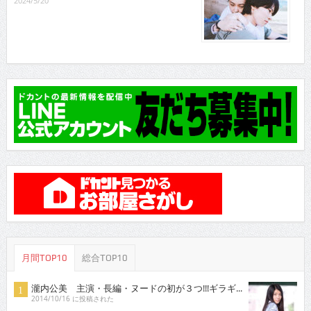
2024/5/20
月間TOP10
総合TOP10
瀧内公美 主演・長編・ヌードの初が３つ!!!ギラギ...
2014/10/16 に投稿された