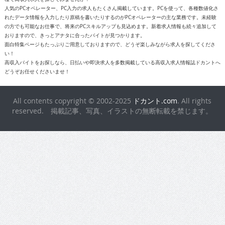
人気のPCオペレーター、PC入力の求人もたくさん掲載しています。PCを使って、各種数値化さ
れたデータ情報を入力したり原稿を書いたりするのがPCオペレーターの主な業務です。未経験
の方でも可能なお仕事で、将来のPCスキルアップも見込めます。新着求人情報も続々追加して
おりますので、きっとアナタに合ったバイトが見つかります。
面白特集ページもたっぷりご用意しておりますので、どうぞ楽しみながら求人を探してくださ
い！
高収入バイトをお探しなら、日払いや即決求人を多数掲載している高収入求人情報誌ドカントへ
どうぞお任せくださいませ！
All contents copyright © 2002-2025
ドカント.com
. All rights
reserved. 掲載記事、写真、イラストの無断転載を禁じます。