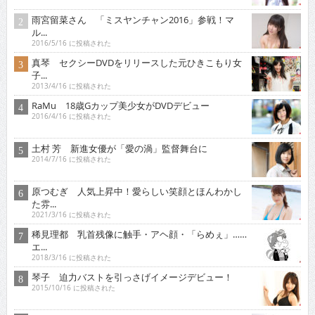
雨宮留菜さん 「ミスヤンチャン2016」参戦！マ
ル...
2016/5/16 に投稿された
真琴 セクシーDVDをリリースした元ひきこもり女
子...
2013/4/16 に投稿された
RaMu 18歳Gカップ美少女がDVDデビュー
2016/4/16 に投稿された
土村 芳 新進女優が「愛の渦」監督舞台に
2014/7/16 に投稿された
原つむぎ 人気上昇中！愛らしい笑顔とほんわかし
た雰...
2021/3/16 に投稿された
稀見理都 乳首残像に触手・アヘ顔・「らめぇ」……
エ...
2018/3/16 に投稿された
琴子 迫力バストを引っさげイメージデビュー！
2015/10/16 に投稿された