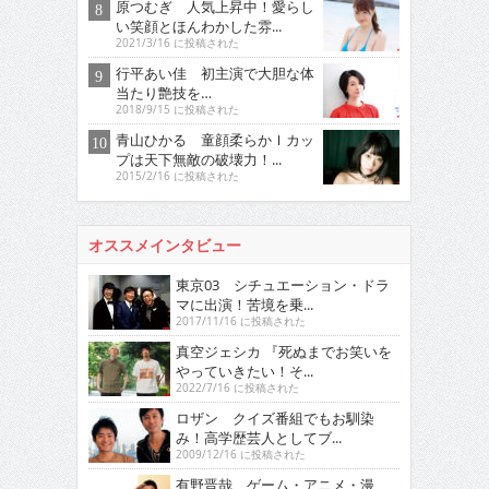
原つむぎ 人気上昇中！愛らし
い笑顔とほんわかした雰...
2021/3/16 に投稿された
行平あい佳 初主演で大胆な体
当たり艶技を…
2018/9/15 に投稿された
青山ひかる 童顔柔らかＩカッ
プは天下無敵の破壊力！...
2015/2/16 に投稿された
オススメインタビュー
東京03 シチュエーション・ドラ
マに出演！苦境を乗...
2017/11/16 に投稿された
真空ジェシカ 『死ぬまでお笑いを
やっていきたい！そ...
2022/7/16 に投稿された
ロザン クイズ番組でもお馴染
み！高学歴芸人としてブ...
2009/12/16 に投稿された
有野晋哉 ゲーム・アニメ・漫