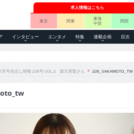
求人情報はこちら
東海
東京
関東
関西
中部
ア
インタビュー
エンタメ
特集
連載企画
目次
7月号先出し情報 226号 VOL.2 坂元誉梨さん
226_SAKAMOTO_TW
oto_tw