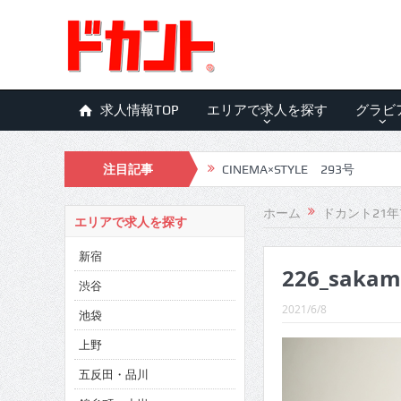
求人情報TOP
エリアで求人を探す
グラビ
注目記事
CINEMA×STYLE 293号
CINEMA×STYLE 292号
ホーム
ドカント21年
エリアで求人を探す
CINEMA×STYLE 291号
新宿
226_sakam
CINEMA×STYLE 290号
渋谷
CINEMA×STYLE 289号
2021/6/8
池袋
CINEMA×STYLE 288号
上野
五反田・品川
CINEMA×STYLE 287号