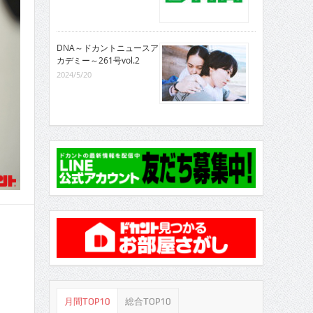
DNA～ドカントニュースア
カデミー～261号vol.2
2024/5/20
月間TOP10
総合TOP10