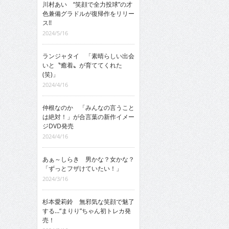
川村あい “笑顔で全力投球”の才
色兼備グラドルが復帰作をリリー
ス!!
2024/5/16
ランジャタイ 「素晴らしい出会
いと〝癒着〟が育ててくれた
(笑)」
2024/4/16
仲根なのか 「みんなの言うこと
は絶対！」が合言葉の新作イメー
ジDVD発売
2024/4/16
あぁ～しらき 男かな？女かな？
「ずっとフザけていたい！」
2024/3/16
杉本愛莉鈴 無邪気な笑顔で魅了
する…“まりり”ちゃん初トレカ発
売！