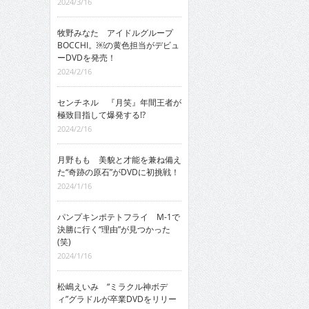
2024/3/16
牧野みなた アイドルグループ
BOCCHI。￼の黄色担当がデビュ
ーDVDを発売！
2024/2/16
センチネル 『月笑』年間王者が
極致目指して爆発する!?
2024/2/16
月野もも 美貌と才能を兼ね備え
た“奇跡の原石”がDVDに初挑戦！
2024/1/16
パンプキンポテトフライ M-1で
決勝に行く“理由”が見つかった
(笑)
2024/1/16
松嶋えいみ “ミラクル神ボデ
ィ”グラドルが卒業DVDをリリー