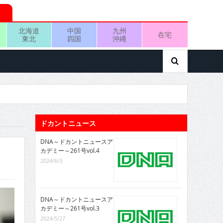
北海道
中国
九州
在宅
東北
四国
沖縄
ドカントニュース
DNA～ドカントニュースア
カデミー～261号vol.4
2024/6/3
DNA～ドカントニュースア
カデミー～261号vol.3
2024/5/27