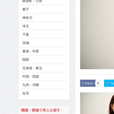
錦糸町・小岩
CINEMA×STYLE 286号
都下
CINEMA×STYLE 285号
神奈川
CINEMA×STYLE 294号
埼玉
千葉
茨城
東海・中部
関西
北海道・東北
中国・四国
Share
Tw
0
九州・沖縄
在宅
職種・業種で求人を探す