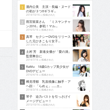
瀧内公美 主演・長編・ヌード
の初が３つ!!!ギラギ...
2014/10/16 に投稿された
雨宮留菜さん 「ミスヤンチャ
ン2016」参戦！マル...
2016/5/16 に投稿された
真琴 セクシーDVDをリリース
した元ひきこもり女子...
2013/4/16 に投稿された
土村 芳 新進女優が「愛の渦」
監督舞台に
2014/7/16 に投稿された
RaMu 18歳Gカップ美少女が
DVDデビュー
2016/4/16 に投稿された
稀見理都 乳首残像に触手・ア
ヘ顔・「らめぇ」……エ...
2018/3/16 に投稿された
琴子 迫力バストを引っさげイ
メージデビュー！
2015/10/16 に投稿された