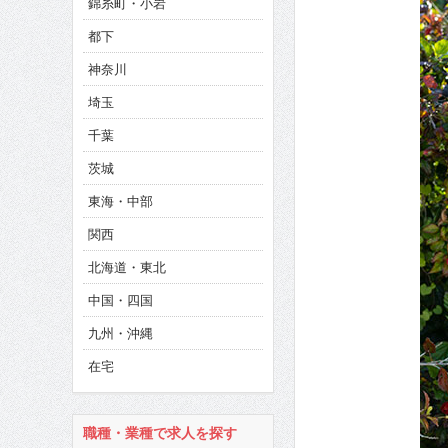
錦糸町・小岩
CINEMA×STYLE 286号
都下
CINEMA×STYLE 285号
神奈川
CINEMA×STYLE 294号
埼玉
千葉
茨城
東海・中部
関西
北海道・東北
中国・四国
九州・沖縄
在宅
職種・業種で求人を探す