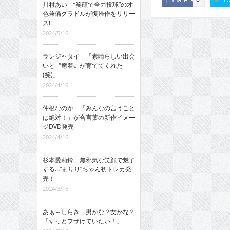
川村あい “笑顔で全力投球”の才
色兼備グラドルが復帰作をリリー
ス!!
2024/5/16
ランジャタイ 「素晴らしい出会
いと〝癒着〟が育ててくれた
(笑)」
2024/4/16
仲根なのか 「みんなの言うこと
は絶対！」が合言葉の新作イメー
ジDVD発売
2024/4/16
杉本愛莉鈴 無邪気な笑顔で魅了
する…“まりり”ちゃん初トレカ発
売！
2024/3/16
あぁ～しらき 男かな？女かな？
「ずっとフザけていたい！」