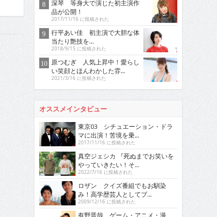
深琴 等身大で演じた初主演作
品が公開！
2017/11/16 に投稿された
行平あい佳 初主演で大胆な体
当たり艶技を…
2018/9/15 に投稿された
原つむぎ 人気上昇中！愛らし
い笑顔とほんわかした雰...
2021/3/16 に投稿された
オススメインタビュー
東京03 シチュエーション・ドラ
マに出演！苦境を乗...
2017/11/16 に投稿された
真空ジェシカ 『死ぬまでお笑いを
やっていきたい！そ...
2022/7/16 に投稿された
ロザン クイズ番組でもお馴染
み！高学歴芸人としてブ...
2009/12/16 に投稿された
有野晋哉 ゲーム・アニメ・漫