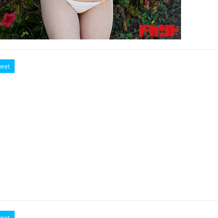
eet
eet