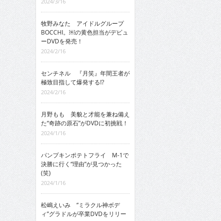
2024/3/16
牧野みなた アイドルグループ
BOCCHI。￼の黄色担当がデビュ
ーDVDを発売！
2024/2/16
センチネル 『月笑』年間王者が
極致目指して爆発する!?
2024/2/16
月野もも 美貌と才能を兼ね備え
た“奇跡の原石”がDVDに初挑戦！
2024/1/16
パンプキンポテトフライ M-1で
決勝に行く“理由”が見つかった
(笑)
2024/1/16
松嶋えいみ “ミラクル神ボデ
ィ”グラドルが卒業DVDをリリー