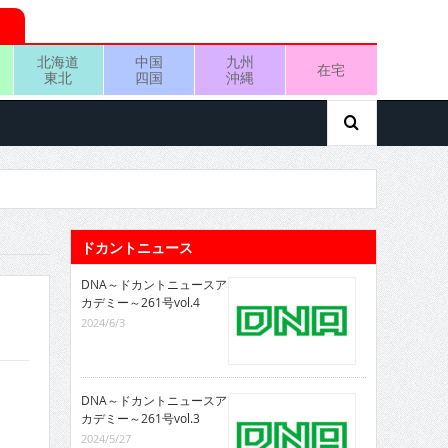
北海道
中国
九州
在宅
東北
四国
沖縄
ドカントニュース
DNA～ドカントニュースア
カデミー～261号vol.4
2024/6/3
DNA～ドカントニュースア
カデミー～261号vol.3
2024/5/27