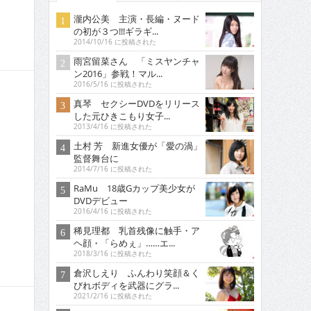
瀧内公美 主演・長編・ヌード
の初が３つ!!!ギラギ...
2014/10/16 に投稿された
雨宮留菜さん 「ミスヤンチャ
ン2016」参戦！マル...
2016/5/16 に投稿された
真琴 セクシーDVDをリリース
した元ひきこもり女子...
2013/4/16 に投稿された
土村 芳 新進女優が「愛の渦」
監督舞台に
2014/7/16 に投稿された
RaMu 18歳Gカップ美少女が
DVDデビュー
2016/4/16 に投稿された
稀見理都 乳首残像に触手・ア
ヘ顔・「らめぇ」……エ...
2018/3/16 に投稿された
倉沢しえり ふんわり笑顔＆く
びれボディを武器にグラ...
2021/2/16 に投稿された