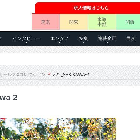
求人情報はこちら
東海
東京
関東
関西
中部
ア
インタビュー
エンタメ
特集
連載企画
目次
ガールズ@コレクション
225_SAKIKAWA-2
awa-2