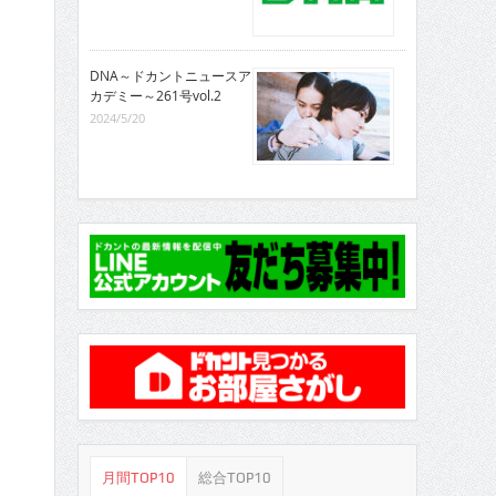
DNA～ドカントニュースア
カデミー～261号vol.2
2024/5/20
月間TOP10
総合TOP10