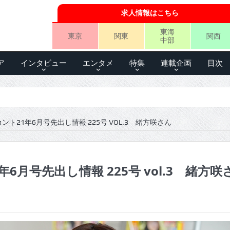
求人情報はこちら
東海
東京
関東
関西
中部
ア
インタビュー
エンタメ
特集
連載企画
目次
ント21年6月号先出し情報 225号 VOL.3 緒方咲さん
6月号先出し情報 225号 vol.3 緒方咲