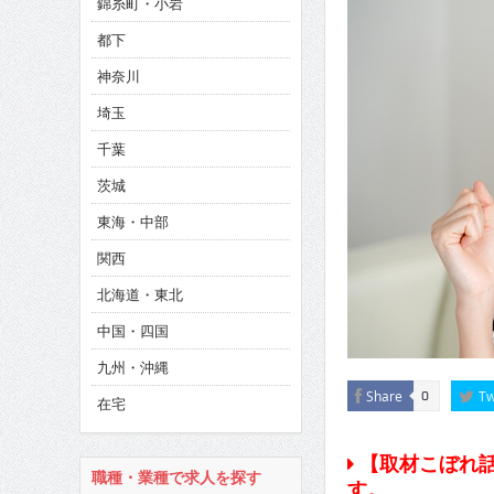
錦糸町・小岩
CINEMA×STYLE 286号
都下
CINEMA×STYLE 285号
神奈川
CINEMA×STYLE 294号
埼玉
千葉
茨城
東海・中部
関西
北海道・東北
中国・四国
九州・沖縄
Share
Tw
0
在宅
【取材こぼれ話
職種・業種で求人を探す
す。