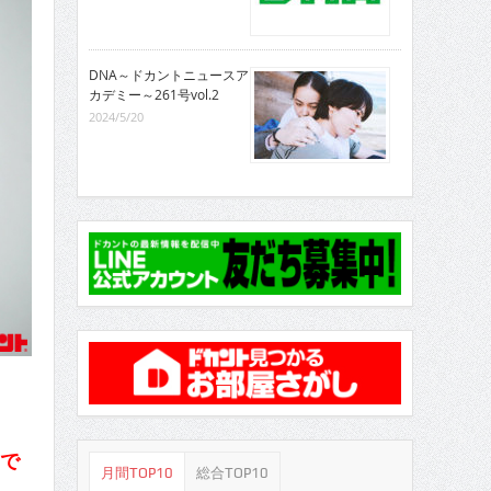
DNA～ドカントニュースア
カデミー～261号vol.2
2024/5/20
んで
月間TOP10
総合TOP10