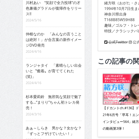
川村あい “笑顔で全力投球”の才
緒方咲（おがた・さ
色兼備グラドルが復帰作をリリー
1994年10月7日生ま
ス!!
神奈川県出身
T168B85W59H88
2024/5/16
趣味／ゴルフ・トレ
特技／クラシックバ
仲根なのか 「みんなの言うこと
は絶対！」が合言葉の新作イメー
公式Twitter
公式I
ジDVD発売
2024/4/16
この記事の
ランジャタイ 「素晴らしい出会
いと〝癒着〟が育ててくれた
(笑)」
2024/4/16
杉本愛莉鈴 無邪気な笑顔で魅了
する…“まりり”ちゃん初トレカ発
売！
【ドカントch.#136】
2024/3/16
21年6月号「早耳！エ
インタビュー564」緒
あぁ～しらき 男かな？女かな？
の動画第3弾！
「ずっとフザけていたい！」