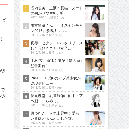
瀧内公美 主演・長編・ヌード
の初が３つ!!!ギラギ...
2014/10/16 に投稿された
、ど
雨宮留菜さん 「ミスヤンチャ
ン2016」参戦！マル...
2016/5/16 に投稿された
でし
真琴 セクシーDVDをリリース
した元ひきこもり女子...
2013/4/16 に投稿された
土村 芳 新進女優が「愛の渦」
監督舞台に
が多
2014/7/16 に投稿された
RaMu 18歳Gカップ美少女が
DVDデビュー
2016/4/16 に投稿された
』で
稀見理都 乳首残像に触手・ア
ンが
ヘ顔・「らめぇ」……エ...
2018/3/16 に投稿された
原つむぎ 人気上昇中！愛らし
い笑顔とほんわかした雰...
2021/3/16 に投稿された