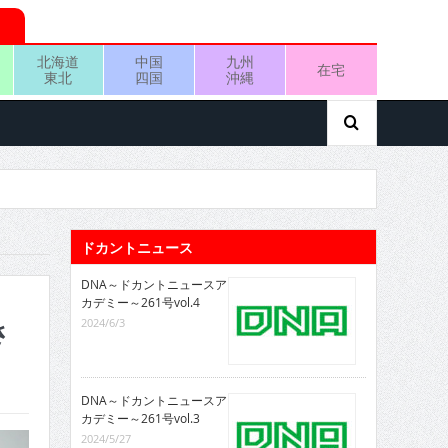
北海道
中国
九州
在宅
東北
四国
沖縄
ドカントニュース
DNA～ドカントニュースア
カデミー～261号vol.4
2024/6/3
さ
DNA～ドカントニュースア
カデミー～261号vol.3
2024/5/27