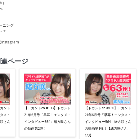
き）
れ
ーニング
レエ
nstagram
関連ページ
ドカント
【ドカントch.#133】ドカント
【ドカントch.#130】ドカント
ンタメ・
21年6月号「早耳！エンタメ・
21年6月号「早耳！エンタメ・
方咲さん
インタビュー564」緒方咲さん
インタビュー564」緒方咲さん
の動画第2弾！
の動画第1弾！【緒方咲さん
1/3】