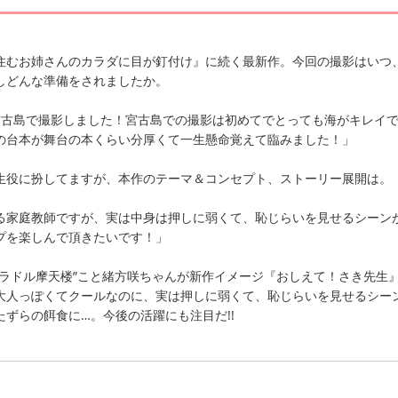
住むお姉さんのカラダに目が釘付け』に続く最新作。今回の撮影はいつ
しどんな準備をされましたか。
宮古島で撮影しました！宮古島での撮影は初めてでとっても海がキレイ
の台本が舞台の本くらい分厚くて一生懸命覚えて臨みました！」
生役に扮してますが、本作のテーマ＆コンセプト、ストーリー展開は。
る家庭教師ですが、実は中身は押しに弱くて、恥じらいを見せるシーン
プを楽しんで頂きたいです！」
グラドル摩天楼”こと緒方咲ちゃんが新作イメージ『おしえて！さき先生
大人っぽくてクールなのに、実は押しに弱くて、恥じらいを見せるシー
ずらの餌食に…。今後の活躍にも注目だ!!