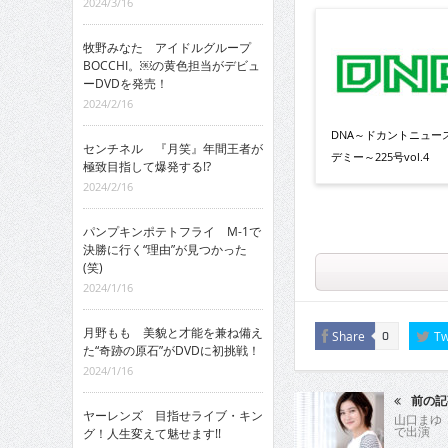
2024/3/16
牧野みなた アイドルグループ
BOCCHI。￼の黄色担当がデビュ
ーDVDを発売！
2024/2/16
DNA～ドカントニュー
センチネル 『月笑』年間王者が
デミー～225号vol.4
極致目指して爆発する!?
2024/2/16
パンプキンポテトフライ M-1で
決勝に行く“理由”が見つかった
(笑)
2024/1/16
月野もも 美貌と才能を兼ね備え
Share
Tw
0
た“奇跡の原石”がDVDに初挑戦！
2024/1/16
前の記
ヤーレンズ 目指せライブ・キン
山口まゆ
で出演
グ！人生変えて魅せます!!