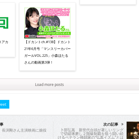
スアカ
【ドカントch.#138】ドカント
21年6月号「マンスリーカバー
ガールVOL.225」小森ほたる
さんの動画第3弾！
Load more posts
eet
事
次の記事
卜部弘嵩 新世代台頭が著しいリング
 長渕剛さん主演映画に娘役
で切磋琢磨し２階級制覇を狙う闘い続
けるベテラン格闘家の“弘嵩イズム”とは