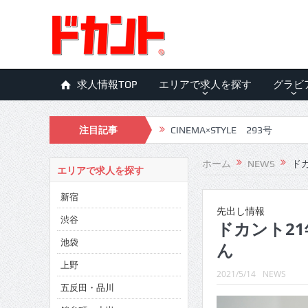
求人情報TOP
エリアで求人を探す
グラビ
注目記事
CINEMA×STYLE 293号
CINEMA×STYLE 292号
ホーム
NEWS
ドカ
エリアで求人を探す
CINEMA×STYLE 291号
新宿
CINEMA×STYLE 290号
先出し情報
渋谷
ドカント21年
CINEMA×STYLE 289号
池袋
ん
CINEMA×STYLE 288号
上野
2021/5/14
NEWS
五反田・品川
CINEMA×STYLE 287号