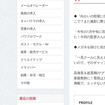
メールオペレーター
風俗の求人
◆『向かいの部屋に
キャバクラの求人
こで？また撮影に際
営業の求人
「今年の1月中旬に
パワフルワーク
た！今回の監督さん
ホスト・モデル・AV
◆メガネを掛けた先
接客・販売サービス
「一見クールに見え
クリエイティブ
いので、そのギャッ
ドライバー
高身長＆超美脚の“
副業・在宅・独立
家庭教師に！普段は
その他
満載で、エッチないた
最近の投稿
PROFILE