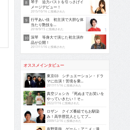
琴子 迫力バストを引っさげイ
メージデビュー！
2015/10/16 に投稿された
行平あい佳 初主演で大胆な体
当たり艶技を…
2018/9/15 に投稿された
深琴 等身大で演じた初主演作
品が公開！
2017/11/16 に投稿された
オススメインタビュー
東京03 シチュエーション・ドラ
マに出演！苦境を乗...
2017/11/16 に投稿された
真空ジェシカ 『死ぬまでお笑いを
やっていきたい！そ...
2022/7/16 に投稿された
ロザン クイズ番組でもお馴染
み！高学歴芸人としてブ...
2009/12/16 に投稿された
有野晋哉 ゲーム・アニメ・漫