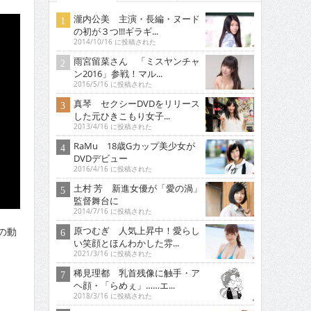
瀧内公美 主演・長編・ヌード
の初が３つ!!!ギラギ...
2014/10/16 に投稿された
雨宮留菜さん 「ミスヤンチャ
ン2016」参戦！マル...
2016/5/16 に投稿された
真琴 セクシーDVDをリリース
した元ひきこもり女子...
2013/4/16 に投稿された
RaMu 18歳Gカップ美少女が
DVDデビュー
2016/4/16 に投稿された
土村 芳 新進女優が「愛の渦」
監督舞台に
2014/7/16 に投稿された
原つむぎ 人気上昇中！愛らし
の動
い笑顔とほんわかした雰...
2021/3/16 に投稿された
稀見理都 乳首残像に触手・ア
ヘ顔・「らめぇ」……エ...
2018/3/16 に投稿された