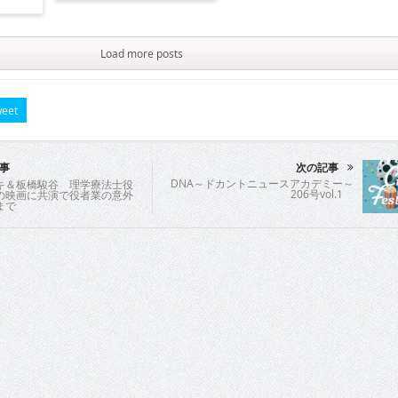
Load more posts
eet
事
次の記事
DNA～ドカントニュースアカデミー～
キ＆板橋駿谷 理学療法士役
206号vol.1
の映画に共演で役者業の意外
まで