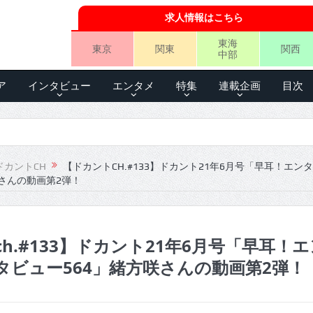
求人情報はこちら
東海
東京
関東
関西
中部
ア
インタビュー
エンタメ
特集
連載企画
目次
ドカントCH
【ドカントCH.#133】ドカント21年6月号「早耳！エン
さんの動画第2弾！
h.#133】ドカント21年6月号「早耳！エ
タビュー564」緒方咲さんの動画第2弾！