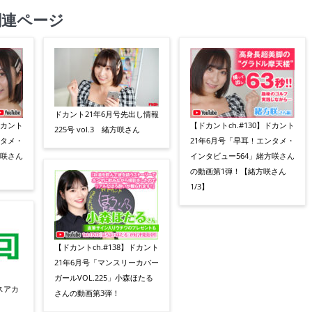
関連ページ
ドカント21年6月号先出し情報
ドカント
【ドカントch.#130】ドカント
225号 vol.3 緒方咲さん
ンタメ・
21年6月号「早耳！エンタメ・
方咲さん
インタビュー564」緒方咲さん
の動画第1弾！【緒方咲さん
1/3】
【ドカントch.#138】ドカント
21年6月号「マンスリーカバー
ガールVOL.225」小森ほたる
スアカ
さんの動画第3弾！