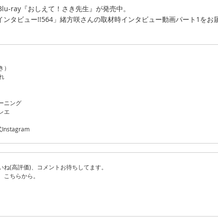
＆Blu-ray『おしえて！さき先生』が発売中。
ンタビュー!!564」緒方咲さんの取材時インタビュー動画パート1をお届
き）
れ
ーニング
レエ
nstagram
いね(高評価)、コメントお待ちしてます。
、こちらから。