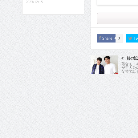
2023/12/15
Share
Tw
0
前の記
落合モト
が主人公
な苦労話