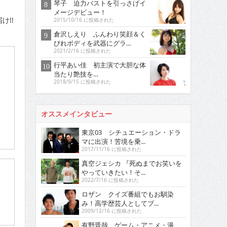
琴子 迫力バストを引っさげイ
メージデビュー！
け!!
2015/10/16 に投稿された
倉沢しえり ふんわり笑顔＆く
びれボディを武器にグラ...
2021/2/16 に投稿された
行平あい佳 初主演で大胆な体
当たり艶技を…
2018/9/15 に投稿された
オススメインタビュー
東京03 シチュエーション・ドラ
マに出演！苦境を乗...
2017/11/16 に投稿された
真空ジェシカ 『死ぬまでお笑いを
やっていきたい！そ...
2022/7/16 に投稿された
ロザン クイズ番組でもお馴染
み！高学歴芸人としてブ...
2009/12/16 に投稿された
有野晋哉 ゲーム・アニメ・漫