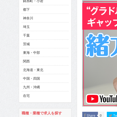
錦糸町・小岩
CINEMA×STYLE 293号
都下
CINEMA×STYLE 292号
神奈川
CINEMA×STYLE 291号
埼玉
千葉
茨城
東海・中部
関西
北海道・東北
中国・四国
九州・沖縄
在宅
職種・業種で求人を探す
Share
Tw
0