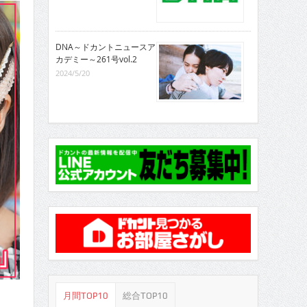
DNA～ドカントニュースア
カデミー～261号vol.2
2024/5/20
月間TOP10
総合TOP10