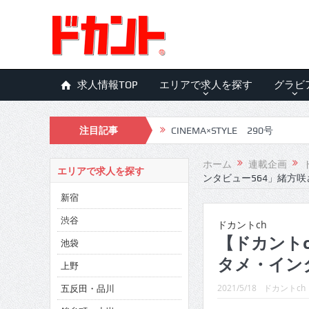
求人情報TOP
エリアで求人を探す
グラビ
注目記事
CINEMA×STYLE 290号
CINEMA×STYLE 289号
ホーム
連載企画
エリアで求人を探す
ンタビュー564」緒方咲
CINEMA×STYLE 288号
新宿
CINEMA×STYLE 287号
渋谷
ドカントch
CINEMA×STYLE 286号
【ドカントc
池袋
タメ・イン
CINEMA×STYLE 285号
上野
五反田・品川
CINEMA×STYLE 294号
2021/5/18
ドカントch