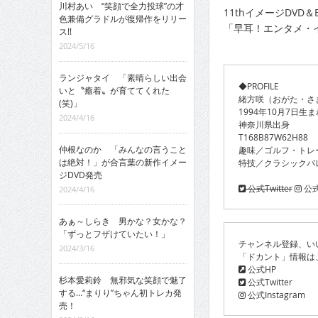
川村あい “笑顔で全力投球”の才
11thイメージDVD
色兼備グラドルが復帰作をリリー
「早耳！エンタメ・イ
ス!!
2024/5/16
ランジャタイ 「素晴らしい出会
◆PROFILE
いと〝癒着〟が育ててくれた
緒方咲（おがた・さ
(笑)」
1994年10月7日生ま
2024/4/16
神奈川県出身
T168B87W62H88
仲根なのか 「みんなの言うこと
趣味／ゴルフ・トレ
は絶対！」が合言葉の新作イメー
特技／クラシックバ
ジDVD発売
公式Twitter
公式I
2024/4/16
あぁ～しらき 男かな？女かな？
「ずっとフザけていたい！」
チャンネル登録、い
2024/3/16
「ドカント」情報は
公式HP
杉本愛莉鈴 無邪気な笑顔で魅了
公式Twitter
する…“まりり”ちゃん初トレカ発
公式Instagram
売！