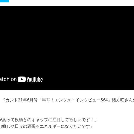
33】ドカント21年6月号「早耳！エンタメ・インタビュー564」緒方咲さん
があって役柄とのギャップに注目して欲しいです！」
の癒しや日々の頑張るエネルギーになりたいです」