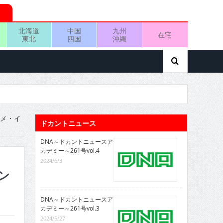
北海道
中国
九州
在宅
東北
四国
沖縄
タメ・イ
ドカントニュース
DNA～ドカントニュースア
カデミー～261号vol.4
2024/6/3
ン
DNA～ドカントニュースア
カデミー～261号vol.3
2024/5/27