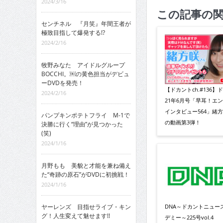
2024/3/16
この記事の
センチネル 『月笑』年間王者が
極致目指して爆発する!?
2024/2/16
牧野みなた アイドルグループ
BOCCHI。￼の黄色担当がデビュ
ーDVDを発売！
【ドカントch.#136】
2024/2/16
21年6月号「早耳！エ
インタビュー564」緒
パンプキンポテトフライ M-1で
の動画第3弾！
決勝に行く“理由”が見つかった
(笑)
2024/1/16
月野もも 美貌と才能を兼ね備え
た“奇跡の原石”がDVDに初挑戦！
2024/1/16
DNA～ドカントニュー
ヤーレンズ 目指せライブ・キン
グ！人生変えて魅せます!!
デミー～225号vol.4