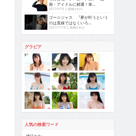
画・アイドルに精通！単...
2017/5/16 に投稿された
ゴー☆ジャス 『夢が叶うという
のは直線ではなくいろ...
2021/11/16 に投稿された
グラビア
人気の検索ワード