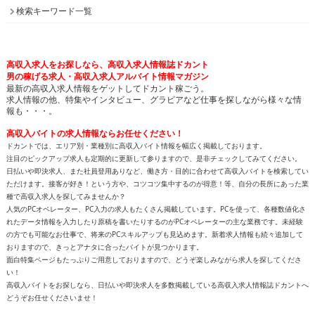
検索キーワード一覧
高収入求人をお探しなら、高収入求人情報誌ドカント
男の稼げる求人・高収入求人アルバイト情報マガジン
最新の高収入求人情報をゲットしてドカント稼ごう。
求人情報の他、特集やインタビュー、グラビアなど仕事を探しながら様々な情
報も・・・。
高収入バイトの求人情報ならお任せください！
ドカントでは、エリア別・業種別に高収入バイト情報を幅広く掲載しております。
注目のピックアップ求人も定期的に更新して参りますので、是非チェックしてみてください。
日払いや即決求人、また社員登用ありなど、働き方・目的に合わせて高収入バイトを検索してい
ただけます。接客が好き！という方や、コツコツ集中するのが得意！等、自分の長所にあった業
種で高収入求人を探してみませんか？
人気のPCオペレーター、PC入力の求人もたくさん掲載しています。PCを使って、各種数値化さ
れたデータ情報を入力したり原稿を書いたりするのがPCオペレーターの主な業務です。未経験
の方でも可能なお仕事で、将来のPCスキルアップも見込めます。新着求人情報も続々追加して
おりますので、きっとアナタに合ったバイトが見つかります。
面白特集ページもたっぷりご用意しておりますので、どうぞ楽しみながら求人を探してくださ
い！
高収入バイトをお探しなら、日払いや即決求人を多数掲載している高収入求人情報誌ドカントへ
どうぞお任せくださいませ！