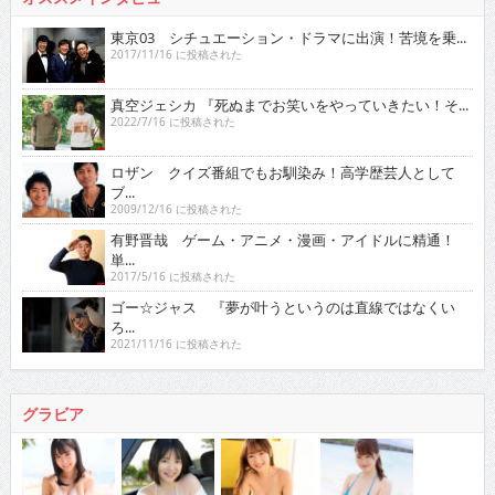
東京03 シチュエーション・ドラマに出演！苦境を乗...
2017/11/16 に投稿された
真空ジェシカ 『死ぬまでお笑いをやっていきたい！そ...
2022/7/16 に投稿された
ロザン クイズ番組でもお馴染み！高学歴芸人として
ブ...
2009/12/16 に投稿された
有野晋哉 ゲーム・アニメ・漫画・アイドルに精通！
単...
2017/5/16 に投稿された
ゴー☆ジャス 『夢が叶うというのは直線ではなくい
ろ...
2021/11/16 に投稿された
グラビア