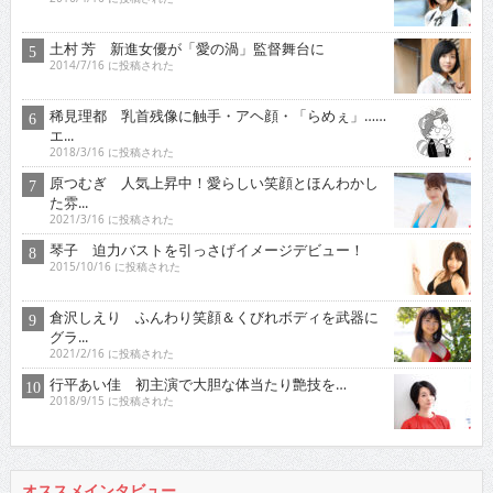
土村 芳 新進女優が「愛の渦」監督舞台に
2014/7/16 に投稿された
稀見理都 乳首残像に触手・アヘ顔・「らめぇ」……
エ...
2018/3/16 に投稿された
原つむぎ 人気上昇中！愛らしい笑顔とほんわかし
た雰...
2021/3/16 に投稿された
琴子 迫力バストを引っさげイメージデビュー！
2015/10/16 に投稿された
倉沢しえり ふんわり笑顔＆くびれボディを武器に
グラ...
2021/2/16 に投稿された
行平あい佳 初主演で大胆な体当たり艶技を…
2018/9/15 に投稿された
オススメインタビュー