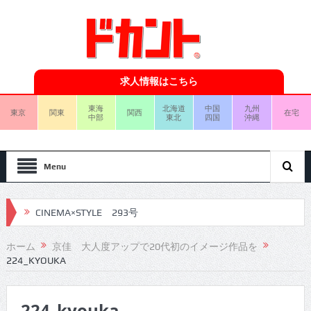
求人情報はこちら
東海
北海道
中国
九州
東京
関東
関西
在宅
中部
東北
四国
沖縄
Menu
CINEMA×STYLE 293号
CINEMA×STYLE 292号
ホーム
京佳 大人度アップで20代初のイメージ作品を
224_KYOUKA
CINEMA×STYLE 291号
CINEMA×STYLE 290号
224_kyouka