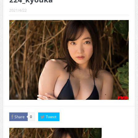
CINEMA×STYLE 289号
2021/4/22
CINEMA×STYLE 288号
CINEMA×STYLE 287号
CINEMA×STYLE 286号
CINEMA×STYLE 285号
CINEMA×STYLE 294号
Share
Tweet
0