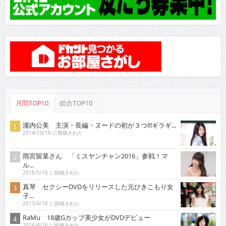
月間TOP10
総合TOP10
瀧内公美 主演・長編・ヌードの初が３つ!!!ギラギ...
2014/10/16 に投稿された
雨宮留菜さん 「ミスヤンチャン2016」参戦！マ
ル...
2016/5/16 に投稿された
真琴 セクシーDVDをリリースした元ひきこもり女
子...
2013/4/16 に投稿された
RaMu 18歳Gカップ美少女がDVDデビュー
2016/4/16 に投稿された