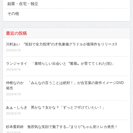
副業・在宅・独立
その他
最近の投稿
川村あい “笑顔で全力投球”の才色兼備グラドルが復帰作をリリース!!
2024/5/16
ランジャタイ 「素晴らしい出会いと〝癒着〟が育ててくれた(笑)」
2024/4/16
仲根なのか 「みんなの言うことは絶対！」が合言葉の新作イメージDVD
発売
2024/4/16
あぁ～しらき 男かな？女かな？「ずっとフザけていたい！」
2024/3/16
杉本愛莉鈴 無邪気な笑顔で魅了する…“まりり”ちゃん初トレカ発売！
2024/3/16