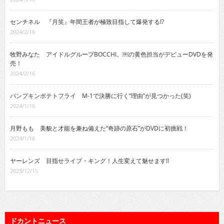
センチネル 『月笑』年間王者が極致目指して爆発する!?
2024/2/16
牧野みなた アイドルグループBOCCHI。￼の黄色担当がデビューDVDを発
売！
2024/2/16
パンプキンポテトフライ M-1で決勝に行く“理由”が見つかった(笑)
2024/1/16
月野もも 美貌と才能を兼ね備えた“奇跡の原石”がDVDに初挑戦！
2024/1/16
ヤーレンズ 目指せライブ・キング！人生変えて魅せます!!
2023/12/15
ドカントニュース