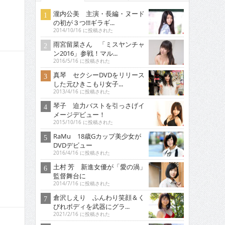
瀧内公美 主演・長編・ヌード
の初が３つ!!!ギラギ...
2014/10/16 に投稿された
雨宮留菜さん 「ミスヤンチャ
ン2016」参戦！マル...
2016/5/16 に投稿された
真琴 セクシーDVDをリリース
した元ひきこもり女子...
2013/4/16 に投稿された
琴子 迫力バストを引っさげイ
メージデビュー！
2015/10/16 に投稿された
RaMu 18歳Gカップ美少女が
DVDデビュー
2016/4/16 に投稿された
土村 芳 新進女優が「愛の渦」
監督舞台に
2014/7/16 に投稿された
倉沢しえり ふんわり笑顔＆く
びれボディを武器にグラ...
2021/2/16 に投稿された