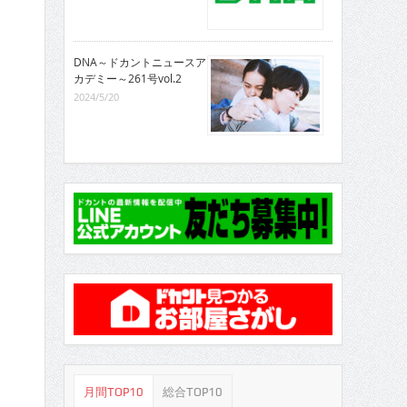
DNA～ドカントニュースア
カデミー～261号vol.2
2024/5/20
月間TOP10
総合TOP10