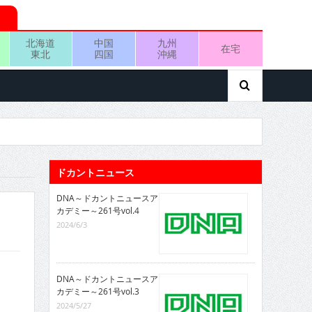
北海道
中国
九州
在宅
東北
四国
沖縄
ドカントニュース
DNA～ドカントニュースア
カデミー～261号vol.4
2024/6/3
DNA～ドカントニュースア
カデミー～261号vol.3
2024/5/27