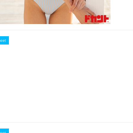
eet
eet