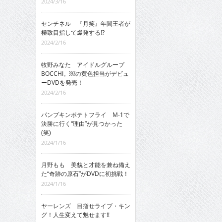
2024/3/16
センチネル 『月笑』年間王者が
極致目指して爆発する!?
2024/2/16
牧野みなた アイドルグループ
BOCCHI。￼の黄色担当がデビュ
ーDVDを発売！
2024/2/16
パンプキンポテトフライ M-1で
決勝に行く“理由”が見つかった
(笑)
2024/1/16
月野もも 美貌と才能を兼ね備え
た“奇跡の原石”がDVDに初挑戦！
2024/1/16
ヤーレンズ 目指せライブ・キン
グ！人生変えて魅せます!!