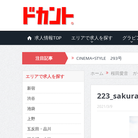
求人情報TOP
エリアで求人を探す
グラビ
注目記事
CINEMA×STYLE 293号
CINEMA×STYLE 292号
ホーム
桜田愛音 ガ
エリアで求人を探す
CINEMA×STYLE 291号
新宿
223_sakur
CINEMA×STYLE 290号
渋谷
CINEMA×STYLE 289号
2021/3/9
池袋
CINEMA×STYLE 288号
上野
五反田・品川
CINEMA×STYLE 287号