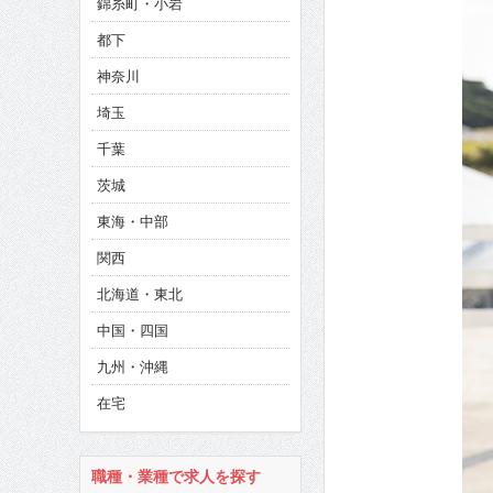
錦糸町・小岩
CINEMA×STYLE 286号
都下
CINEMA×STYLE 285号
神奈川
CINEMA×STYLE 294号
埼玉
千葉
茨城
東海・中部
関西
北海道・東北
中国・四国
九州・沖縄
在宅
職種・業種で求人を探す