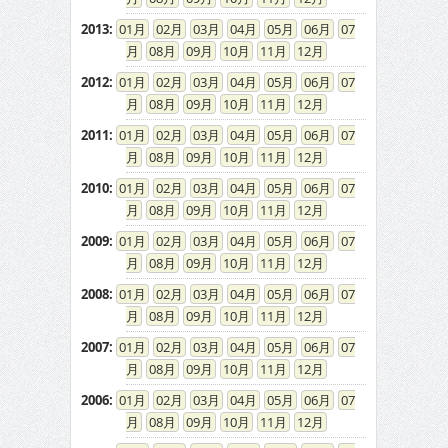
2013
:
01
02
03
04
05
06
07
08
09
10
11
12
2012
:
01
02
03
04
05
06
07
08
09
10
11
12
2011
:
01
02
03
04
05
06
07
08
09
10
11
12
2010
:
01
02
03
04
05
06
07
08
09
10
11
12
2009
:
01
02
03
04
05
06
07
08
09
10
11
12
2008
:
01
02
03
04
05
06
07
08
09
10
11
12
2007
:
01
02
03
04
05
06
07
08
09
10
11
12
2006
:
01
02
03
04
05
06
07
08
09
10
11
12