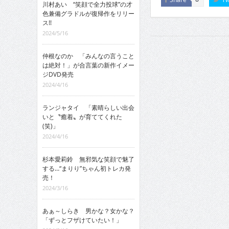
川村あい “笑顔で全力投球”の才
色兼備グラドルが復帰作をリリー
ス!!
2024/5/16
仲根なのか 「みんなの言うこと
は絶対！」が合言葉の新作イメー
ジDVD発売
2024/4/16
ランジャタイ 「素晴らしい出会
いと〝癒着〟が育ててくれた
(笑)」
2024/4/16
杉本愛莉鈴 無邪気な笑顔で魅了
する…“まりり”ちゃん初トレカ発
売！
2024/3/16
あぁ～しらき 男かな？女かな？
「ずっとフザけていたい！」