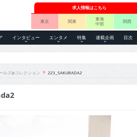
求人情報はこちら
東海
東京
関東
関西
中部
ア
インタビュー
エンタメ
特集
連載企画
目次
ールズ@コレクション
223_SAKURADA2
ada2