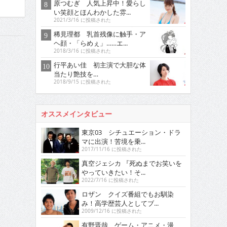
原つむぎ 人気上昇中！愛らし
い笑顔とほんわかした雰...
2021/3/16 に投稿された
稀見理都 乳首残像に触手・ア
ヘ顔・「らめぇ」……エ...
2018/3/16 に投稿された
行平あい佳 初主演で大胆な体
当たり艶技を…
2018/9/15 に投稿された
オススメインタビュー
東京03 シチュエーション・ドラ
マに出演！苦境を乗...
2017/11/16 に投稿された
真空ジェシカ 『死ぬまでお笑いを
やっていきたい！そ...
2022/7/16 に投稿された
ロザン クイズ番組でもお馴染
み！高学歴芸人としてブ...
2009/12/16 に投稿された
有野晋哉 ゲーム・アニメ・漫