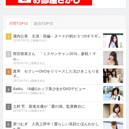
月間TOP10
総合TOP10
瀧内公美 主演・長編・ヌードの初が３つ!!!ギラギ...
2014/10/16 に投稿された
雨宮留菜さん 「ミスヤンチャン2016」参戦！マ
ル...
2016/5/16 に投稿された
真琴 セクシーDVDをリリースした元ひきこもり女
子...
2013/4/16 に投稿された
RaMu 18歳Gカップ美少女がDVDデビュー
2016/4/16 に投稿された
土村 芳 新進女優が「愛の渦」監督舞台に
2014/7/16 に投稿された
原つむぎ 人気上昇中！愛らしい笑顔とほんわかし
た雰...