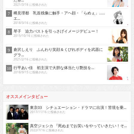
2021/3/16 に投稿された
稀見理都 乳首残像に触手・アヘ顔・「らめぇ」……
エ...
2018/3/16 に投稿された
琴子 迫力バストを引っさげイメージデビュー！
2015/10/16 に投稿された
倉沢しえり ふんわり笑顔＆くびれボディを武器に
グラ...
2021/2/16 に投稿された
行平あい佳 初主演で大胆な体当たり艶技を…
2018/9/15 に投稿された
オススメインタビュー
東京03 シチュエーション・ドラマに出演！苦境を乗...
2017/11/16 に投稿された
真空ジェシカ 『死ぬまでお笑いをやっていきたい！そ...
2022/7/16 に投稿された