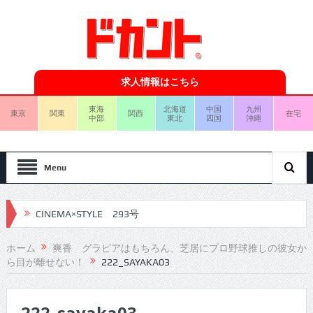
求人情報はこちら
東海
北海道
中国
九州
東京
関東
関西
在宅
中部
東北
四国
沖縄
Menu
CINEMA×STYLE 293号
CINEMA×STYLE 292号
ホーム
爽香 グラビアはもちろん、芝居にプロ野球推しの彼女か
ら目が離せない！
222_SAYAKA03
CINEMA×STYLE 291号
CINEMA×STYLE 290号