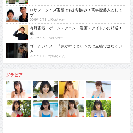
ロザン クイズ番組でもお馴染み！高学歴芸人として
ブ...
2009/12/16 に投稿された
有野晋哉 ゲーム・アニメ・漫画・アイドルに精通！
単...
2017/5/16 に投稿された
ゴー☆ジャス 『夢が叶うというのは直線ではなくい
ろ...
2021/11/16 に投稿された
グラビア