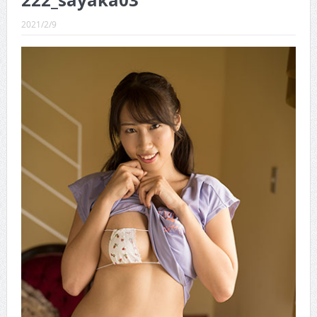
222_sayaka03
CINEMA×STYLE 289号
2021/2/9
CINEMA×STYLE 288号
CINEMA×STYLE 287号
CINEMA×STYLE 286号
CINEMA×STYLE 285号
CINEMA×STYLE 294号