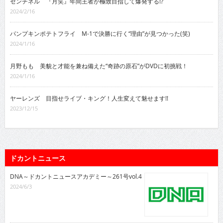
センチネル 『月笑』年間王者が極致目指して爆発する!?
2024/2/16
パンプキンポテトフライ M-1で決勝に行く“理由”が見つかった(笑)
2024/1/16
月野もも 美貌と才能を兼ね備えた“奇跡の原石”がDVDに初挑戦！
2024/1/16
ヤーレンズ 目指せライブ・キング！人生変えて魅せます!!
2023/12/15
ドカントニュース
DNA～ドカントニュースアカデミー～261号vol.4
2024/6/3