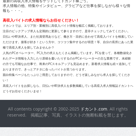
最新の高収入求人情報をゲットしてドカント稼ごう。
求人情報の他、特集やインタビュー、グラビアなど仕事を探しながら様々な情
報も・・・。
高収入バイトの求人情報ならお任せください！
ドカントでは、エリア別・業種別に高収入バイト情報を幅広く掲載しております。
注目のピックアップ求人も定期的に更新して参りますので、是非チェックしてみてください。
日払いや即決求人、また社員登用ありなど、働き方・目的に合わせて高収入バイトを検索してい
ただけます。接客が好き！という方や、コツコツ集中するのが得意！等、自分の長所にあった業
種で高収入求人を探してみませんか？
人気のPCオペレーター、PC入力の求人もたくさん掲載しています。PCを使って、各種数値化さ
れたデータ情報を入力したり原稿を書いたりするのがPCオペレーターの主な業務です。未経験
の方でも可能なお仕事で、将来のPCスキルアップも見込めます。新着求人情報も続々追加して
おりますので、きっとアナタに合ったバイトが見つかります。
面白特集ページもたっぷりご用意しておりますので、どうぞ楽しみながら求人を探してくださ
い！
高収入バイトをお探しなら、日払いや即決求人を多数掲載している高収入求人情報誌ドカントへ
どうぞお任せくださいませ！
All contents copyright © 2002-2025
ドカント.com
. All rights
reserved. 掲載記事、写真、イラストの無断転載を禁じます。