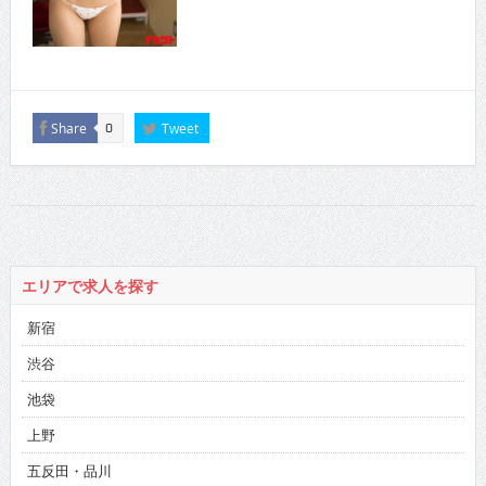
Share
Tweet
0
エリアで求人を探す
新宿
渋谷
池袋
上野
五反田・品川