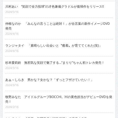
川村あい “笑顔で全力投球”の才色兼備グラドルが復帰作をリリース!!
2024/5/16
仲根なのか 「みんなの言うことは絶対！」が合言葉の新作イメージDVD
発売
2024/4/16
ランジャタイ 「素晴らしい出会いと〝癒着〟が育ててくれた(笑)」
2024/4/16
杉本愛莉鈴 無邪気な笑顔で魅了する…“まりり”ちゃん初トレカ発売！
2024/3/16
あぁ～しらき 男かな？女かな？「ずっとフザけていたい！」
2024/3/16
牧野みなた アイドルグループBOCCHI。￼の黄色担当がデビューDVDを発
売！
2024/2/16