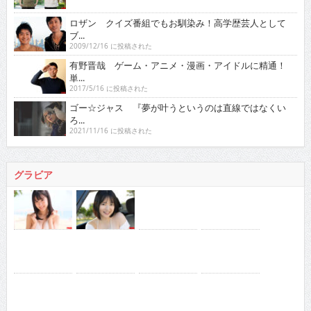
ロザン クイズ番組でもお馴染み！高学歴芸人として
ブ...
2009/12/16 に投稿された
有野晋哉 ゲーム・アニメ・漫画・アイドルに精通！
単...
2017/5/16 に投稿された
ゴー☆ジャス 『夢が叶うというのは直線ではなくい
ろ...
2021/11/16 に投稿された
グラビア