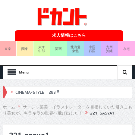
求人情報はこちら
東海
北海道
中国
九州
東京
関東
関西
在宅
中部
東北
四国
沖縄
Menu
CINEMA×STYLE 293号
CINEMA×STYLE 292号
ホーム
サーシャ菜美 イラストレーターを目指していた引きこも
り美女が、キラキラの世界へ飛び出した！
221_SASYA1
CINEMA×STYLE 291号
CINEMA×STYLE 290号