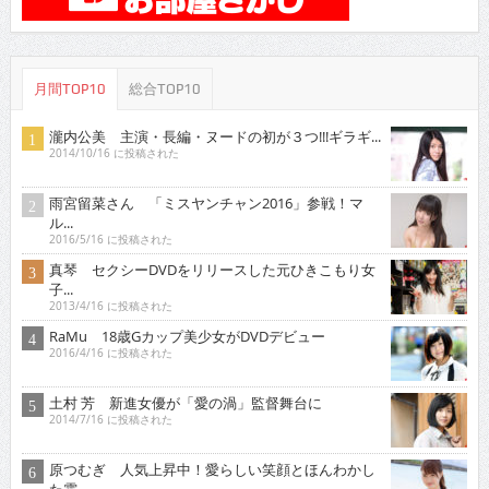
月間TOP10
総合TOP10
瀧内公美 主演・長編・ヌードの初が３つ!!!ギラギ...
2014/10/16 に投稿された
雨宮留菜さん 「ミスヤンチャン2016」参戦！マ
ル...
2016/5/16 に投稿された
真琴 セクシーDVDをリリースした元ひきこもり女
子...
2013/4/16 に投稿された
RaMu 18歳Gカップ美少女がDVDデビュー
2016/4/16 に投稿された
土村 芳 新進女優が「愛の渦」監督舞台に
2014/7/16 に投稿された
原つむぎ 人気上昇中！愛らしい笑顔とほんわかし
た雰...