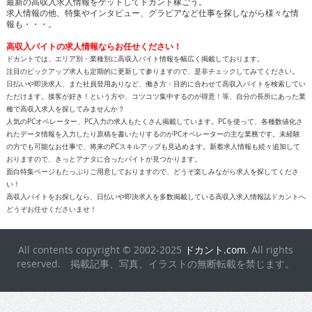
最新の高収入求人情報をゲットしてドカント稼ごう。
求人情報の他、特集やインタビュー、グラビアなど仕事を探しながら様々な情
報も・・・。
高収入バイトの求人情報ならお任せください！
ドカントでは、エリア別・業種別に高収入バイト情報を幅広く掲載しております。
注目のピックアップ求人も定期的に更新して参りますので、是非チェックしてみてください。
日払いや即決求人、また社員登用ありなど、働き方・目的に合わせて高収入バイトを検索してい
ただけます。接客が好き！という方や、コツコツ集中するのが得意！等、自分の長所にあった業
種で高収入求人を探してみませんか？
人気のPCオペレーター、PC入力の求人もたくさん掲載しています。PCを使って、各種数値化さ
れたデータ情報を入力したり原稿を書いたりするのがPCオペレーターの主な業務です。未経験
の方でも可能なお仕事で、将来のPCスキルアップも見込めます。新着求人情報も続々追加して
おりますので、きっとアナタに合ったバイトが見つかります。
面白特集ページもたっぷりご用意しておりますので、どうぞ楽しみながら求人を探してくださ
い！
高収入バイトをお探しなら、日払いや即決求人を多数掲載している高収入求人情報誌ドカントへ
どうぞお任せくださいませ！
All contents copyright © 2002-2025
ドカント.com
. All rights
reserved. 掲載記事、写真、イラストの無断転載を禁じます。