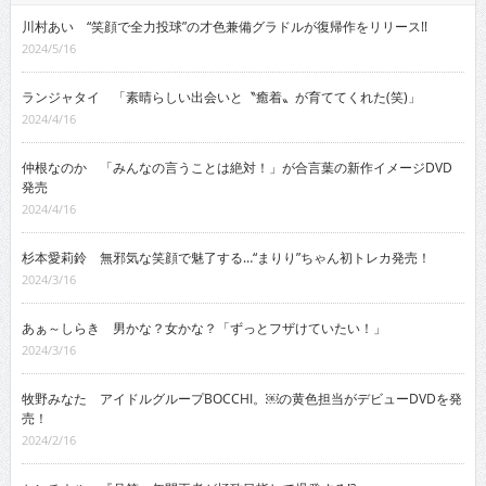
川村あい “笑顔で全力投球”の才色兼備グラドルが復帰作をリリース!!
2024/5/16
ランジャタイ 「素晴らしい出会いと〝癒着〟が育ててくれた(笑)」
2024/4/16
仲根なのか 「みんなの言うことは絶対！」が合言葉の新作イメージDVD
発売
2024/4/16
杉本愛莉鈴 無邪気な笑顔で魅了する…“まりり”ちゃん初トレカ発売！
2024/3/16
あぁ～しらき 男かな？女かな？「ずっとフザけていたい！」
2024/3/16
牧野みなた アイドルグループBOCCHI。￼の黄色担当がデビューDVDを発
売！
2024/2/16