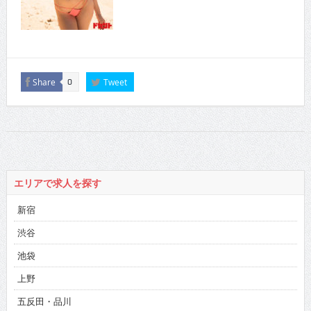
Share
Tweet
0
エリアで求人を探す
新宿
渋谷
池袋
上野
五反田・品川