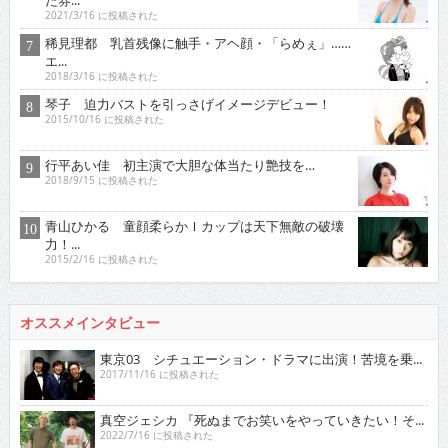
2021/3/16 に投稿された
稀見理都 乳首残像に触手・アヘ顔・「らめぇ」……
エ...
2018/3/16 に投稿された
琴子 迫力バストを引っさげイメージデビュー！
2015/10/16 に投稿された
行平あい佳 初主演で大胆な体当たり艶技を…
2018/9/15 に投稿された
青山ひかる 童顔柔らかＩカップは天下無敵の破壊
力！...
2015/2/16 に投稿された
オススメインタビュー
東京03 シチュエーション・ドラマに出演！苦境を乗...
2017/11/16 に投稿された
真空ジェシカ 『死ぬまでお笑いをやっていきたい！そ...
2022/7/16 に投稿された