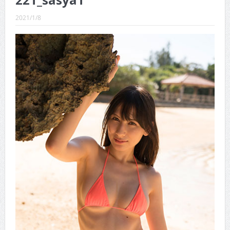
221_sasya1
CINEMA×STYLE 289号
2021/1/8
CINEMA×STYLE 288号
CINEMA×STYLE 287号
CINEMA×STYLE 286号
CINEMA×STYLE 285号
CINEMA×STYLE 294号