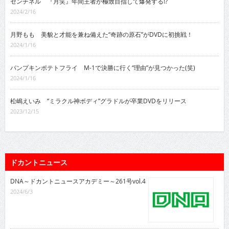
センチネル 『月笑』年間王者が極致目指して爆発する!?
2024/2/16
月野もも 美貌と才能を兼ね備えた“奇跡の原石”がDVDに初挑戦！
2024/1/16
パンプキンポテトフライ M-1で決勝に行く“理由”が見つかった(笑)
2024/1/16
松嶋えいみ “ミラクル神ボディ”グラドルが卒業DVDをリリース
2023/12/15
ドカントニュース
DNA～ドカントニュースアカデミー～261号vol.4
2024/6/3