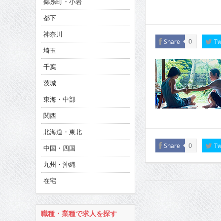
錦糸町・小岩
CINEMA×STYLE 286号
都下
CINEMA×STYLE 285号
神奈川
CINEMA×STYLE 294号
Share
Tw
0
埼玉
千葉
茨城
東海・中部
関西
北海道・東北
Share
Tw
0
中国・四国
九州・沖縄
在宅
職種・業種で求人を探す