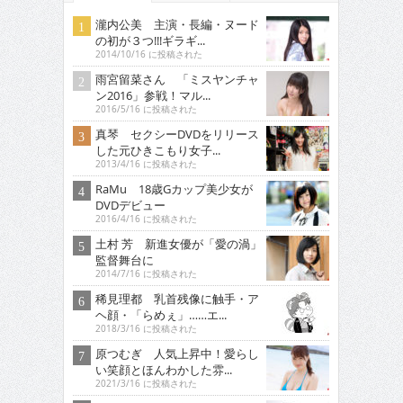
瀧内公美 主演・長編・ヌード
の初が３つ!!!ギラギ...
2014/10/16 に投稿された
雨宮留菜さん 「ミスヤンチャ
ン2016」参戦！マル...
2016/5/16 に投稿された
真琴 セクシーDVDをリリース
した元ひきこもり女子...
2013/4/16 に投稿された
RaMu 18歳Gカップ美少女が
DVDデビュー
2016/4/16 に投稿された
土村 芳 新進女優が「愛の渦」
監督舞台に
2014/7/16 に投稿された
稀見理都 乳首残像に触手・ア
ヘ顔・「らめぇ」……エ...
2018/3/16 に投稿された
原つむぎ 人気上昇中！愛らし
い笑顔とほんわかした雰...
2021/3/16 に投稿された