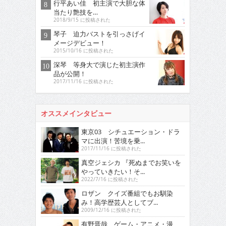
行平あい佳 初主演で大胆な体
当たり艶技を…
2018/9/15 に投稿された
琴子 迫力バストを引っさげイ
メージデビュー！
2015/10/16 に投稿された
深琴 等身大で演じた初主演作
品が公開！
2017/11/16 に投稿された
オススメインタビュー
東京03 シチュエーション・ドラ
マに出演！苦境を乗...
2017/11/16 に投稿された
真空ジェシカ 『死ぬまでお笑いを
やっていきたい！そ...
2022/7/16 に投稿された
ロザン クイズ番組でもお馴染
み！高学歴芸人としてブ...
2009/12/16 に投稿された
有野晋哉 ゲーム・アニメ・漫