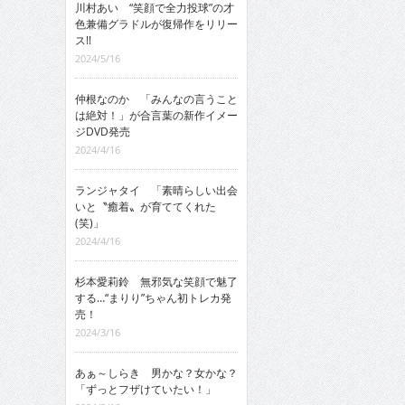
川村あい “笑顔で全力投球”の才
色兼備グラドルが復帰作をリリー
ス!!
2024/5/16
仲根なのか 「みんなの言うこと
は絶対！」が合言葉の新作イメー
ジDVD発売
2024/4/16
ランジャタイ 「素晴らしい出会
いと〝癒着〟が育ててくれた
(笑)」
2024/4/16
杉本愛莉鈴 無邪気な笑顔で魅了
する…“まりり”ちゃん初トレカ発
売！
2024/3/16
あぁ～しらき 男かな？女かな？
「ずっとフザけていたい！」