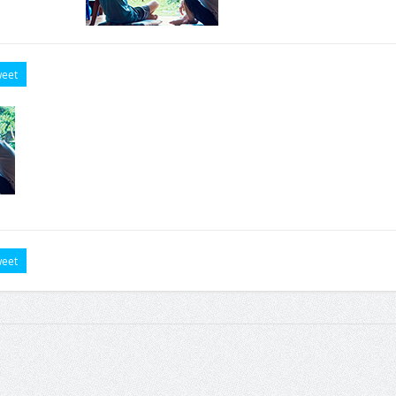
eet
eet