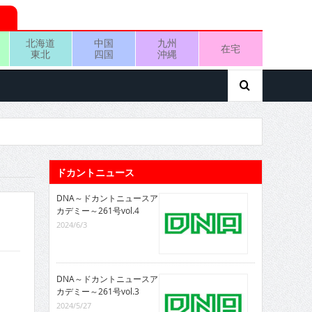
北海道
中国
九州
在宅
東北
四国
沖縄
ドカントニュース
DNA～ドカントニュースア
カデミー～261号vol.4
2024/6/3
DNA～ドカントニュースア
カデミー～261号vol.3
2024/5/27