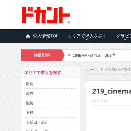
求人情報TOP
エリアで求人を探す
グラビ
注目記事
CINEMA×STYLE 293号
CINEMA×STYLE 292号
ホーム
CINEMA×STY
エリアで求人を探す
CINEMA×STYLE 291号
新宿
219_cinem
CINEMA×STYLE 290号
渋谷
CINEMA×STYLE 289号
2020/11/11
池袋
CINEMA×STYLE 288号
上野
五反田・品川
CINEMA×STYLE 287号