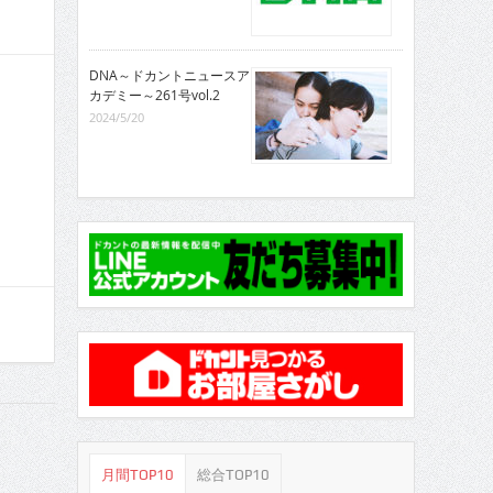
DNA～ドカントニュースア
カデミー～261号vol.2
2024/5/20
月間TOP10
総合TOP10