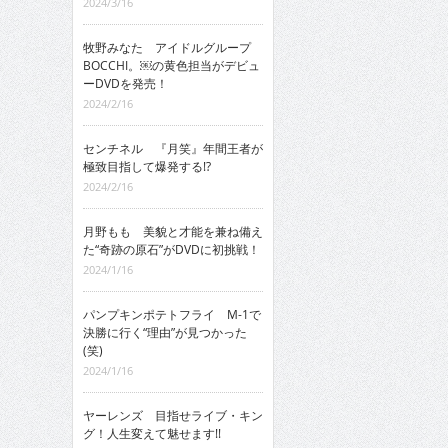
2024/3/16
牧野みなた アイドルグループ
BOCCHI。￼の黄色担当がデビュ
ーDVDを発売！
2024/2/16
センチネル 『月笑』年間王者が
極致目指して爆発する!?
2024/2/16
月野もも 美貌と才能を兼ね備え
た“奇跡の原石”がDVDに初挑戦！
2024/1/16
パンプキンポテトフライ M-1で
決勝に行く“理由”が見つかった
(笑)
2024/1/16
ヤーレンズ 目指せライブ・キン
グ！人生変えて魅せます!!