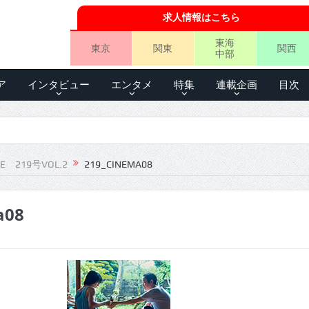
求人情報はこちら
東海
東京
関東
関西
中部
ア
インタビュー
エンタメ
特集
連載企画
目次
LE 219号VOL.2
219_CINEMA08
a08