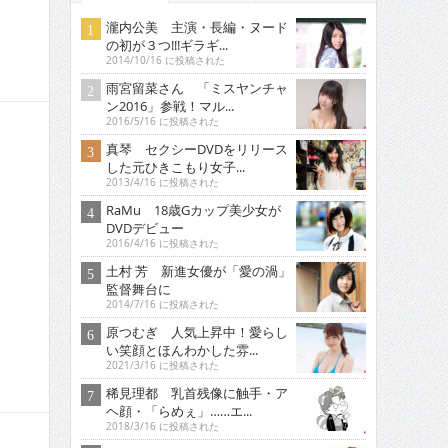
瀧内公美 主演・長編・ヌード
の初が３つ!!!ギラギ...
2014/10/16 に投稿された
雨宮留菜さん 「ミスヤンチャ
ン2016」参戦！マル...
2016/5/16 に投稿された
真琴 セクシーDVDをリリース
した元ひきこもり女子...
2013/4/16 に投稿された
RaMu 18歳Gカップ美少女が
DVDデビュー
2016/4/16 に投稿された
土村 芳 新進女優が「愛の渦」
監督舞台に
2014/7/16 に投稿された
原つむぎ 人気上昇中！愛らし
い笑顔とほんわかした雰...
2021/3/16 に投稿された
稀見理都 乳首残像に触手・ア
ヘ顔・「らめぇ」……エ...
2018/3/16 に投稿された