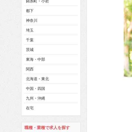
錦糸町・小岩
CINEMA×STYLE 286号
都下
CINEMA×STYLE 285号
神奈川
CINEMA×STYLE 294号
埼玉
千葉
茨城
東海・中部
関西
北海道・東北
中国・四国
九州・沖縄
在宅
職種・業種で求人を探す