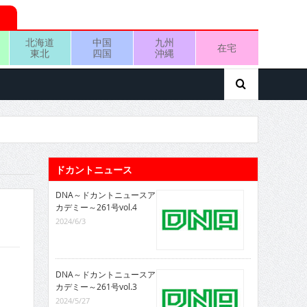
北海道
中国
九州
在宅
東北
四国
沖縄
ドカントニュース
DNA～ドカントニュースア
カデミー～261号vol.4
2024/6/3
DNA～ドカントニュースア
カデミー～261号vol.3
2024/5/27