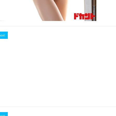
eet
eet