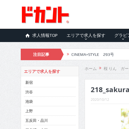
求人情報TOP
エリアで求人を探す
グラビ
注目記事
CINEMA×STYLE 293号
CINEMA×STYLE 292号
ホーム
桜 りん ガ
エリアで求人を探す
CINEMA×STYLE 291号
新宿
218_sakur
CINEMA×STYLE 290号
渋谷
CINEMA×STYLE 289号
2020/10/12
池袋
CINEMA×STYLE 288号
上野
五反田・品川
CINEMA×STYLE 287号