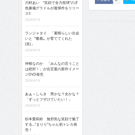
川村あい “笑顔で全力投球”の才
色兼備グラドルが復帰作をリリー
ス!!
2024/5/16
ランジャタイ 「素晴らしい出会
いと〝癒着〟が育ててくれた
(笑)」
2024/4/16
仲根なのか 「みんなの言うこと
は絶対！」が合言葉の新作イメー
ジDVD発売
2024/4/16
あぁ～しらき 男かな？女かな？
「ずっとフザけていたい！」
2024/3/16
杉本愛莉鈴 無邪気な笑顔で魅了
する…“まりり”ちゃん初トレカ発
売！