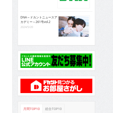
DNA～ドカントニュースア
カデミー～261号vol.2
2024/5/20
月間TOP10
総合TOP10