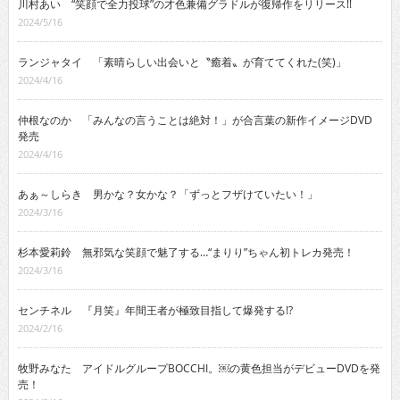
川村あい “笑顔で全力投球”の才色兼備グラドルが復帰作をリリース!!
2024/5/16
ランジャタイ 「素晴らしい出会いと〝癒着〟が育ててくれた(笑)」
2024/4/16
仲根なのか 「みんなの言うことは絶対！」が合言葉の新作イメージDVD
発売
2024/4/16
あぁ～しらき 男かな？女かな？「ずっとフザけていたい！」
2024/3/16
杉本愛莉鈴 無邪気な笑顔で魅了する…“まりり”ちゃん初トレカ発売！
2024/3/16
センチネル 『月笑』年間王者が極致目指して爆発する!?
2024/2/16
牧野みなた アイドルグループBOCCHI。￼の黄色担当がデビューDVDを発
売！