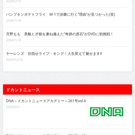
2024/2/16
パンプキンポテトフライ M-1で決勝に行く“理由”が見つかった(笑)
2024/1/16
月野もも 美貌と才能を兼ね備えた“奇跡の原石”がDVDに初挑戦！
2024/1/16
ヤーレンズ 目指せライブ・キング！人生変えて魅せます!!
2023/12/15
ドカントニュース
DNA～ドカントニュースアカデミー～261号vol.4
2024/6/3