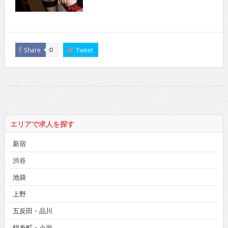
Share
Tweet
0
エリアで求人を探す
新宿
渋谷
池袋
上野
五反田・品川
錦糸町・小岩