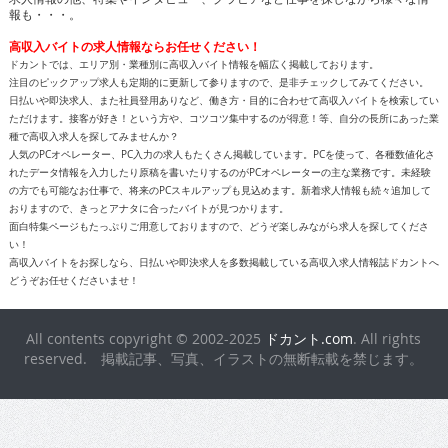
報も・・・。
高収入バイトの求人情報ならお任せください！
ドカントでは、エリア別・業種別に高収入バイト情報を幅広く掲載しております。
注目のピックアップ求人も定期的に更新して参りますので、是非チェックしてみてください。
日払いや即決求人、また社員登用ありなど、働き方・目的に合わせて高収入バイトを検索してい
ただけます。接客が好き！という方や、コツコツ集中するのが得意！等、自分の長所にあった業
種で高収入求人を探してみませんか？
人気のPCオペレーター、PC入力の求人もたくさん掲載しています。PCを使って、各種数値化さ
れたデータ情報を入力したり原稿を書いたりするのがPCオペレーターの主な業務です。未経験
の方でも可能なお仕事で、将来のPCスキルアップも見込めます。新着求人情報も続々追加して
おりますので、きっとアナタに合ったバイトが見つかります。
面白特集ページもたっぷりご用意しておりますので、どうぞ楽しみながら求人を探してくださ
い！
高収入バイトをお探しなら、日払いや即決求人を多数掲載している高収入求人情報誌ドカントへ
どうぞお任せくださいませ！
All contents copyright © 2002-2025
ドカント.com
. All rights
reserved. 掲載記事、写真、イラストの無断転載を禁じます。