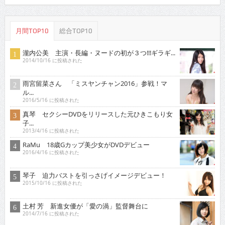
月間TOP10
総合TOP10
瀧内公美 主演・長編・ヌードの初が３つ!!!ギラギ...
2014/10/16 に投稿された
雨宮留菜さん 「ミスヤンチャン2016」参戦！マ
ル...
2016/5/16 に投稿された
真琴 セクシーDVDをリリースした元ひきこもり女
子...
2013/4/16 に投稿された
RaMu 18歳Gカップ美少女がDVDデビュー
2016/4/16 に投稿された
琴子 迫力バストを引っさげイメージデビュー！
2015/10/16 に投稿された
土村 芳 新進女優が「愛の渦」監督舞台に
2014/7/16 に投稿された