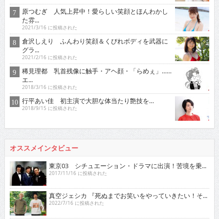
原つむぎ 人気上昇中！愛らしい笑顔とほんわかし
た雰...
2021/3/16 に投稿された
倉沢しえり ふんわり笑顔＆くびれボディを武器に
グラ...
2021/2/16 に投稿された
稀見理都 乳首残像に触手・アヘ顔・「らめぇ」……
エ...
2018/3/16 に投稿された
行平あい佳 初主演で大胆な体当たり艶技を…
2018/9/15 に投稿された
オススメインタビュー
東京03 シチュエーション・ドラマに出演！苦境を乗...
2017/11/16 に投稿された
真空ジェシカ 『死ぬまでお笑いをやっていきたい！そ...
2022/7/16 に投稿された