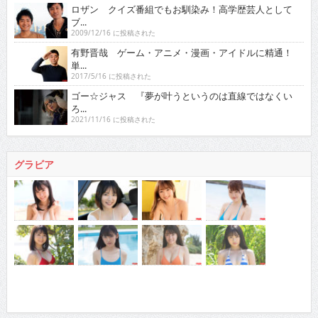
ロザン クイズ番組でもお馴染み！高学歴芸人として
ブ...
2009/12/16 に投稿された
有野晋哉 ゲーム・アニメ・漫画・アイドルに精通！
単...
2017/5/16 に投稿された
ゴー☆ジャス 『夢が叶うというのは直線ではなくい
ろ...
2021/11/16 に投稿された
グラビア