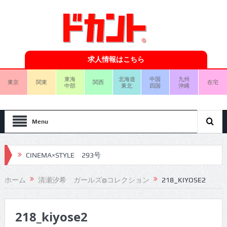
求人情報はこちら
東海
北海道
中国
九州
東京
関東
関西
在宅
中部
東北
四国
沖縄
Menu
CINEMA×STYLE 293号
CINEMA×STYLE 292号
ホーム
清瀬汐希 ガールズ@コレクション
218_KIYOSE2
CINEMA×STYLE 291号
218_kiyose2
CINEMA×STYLE 290号