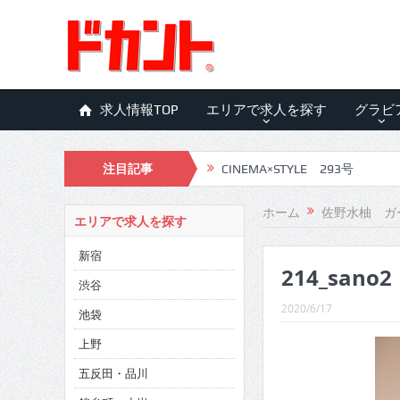
求人情報TOP
エリアで求人を探す
グラビ
注目記事
CINEMA×STYLE 293号
CINEMA×STYLE 292号
ホーム
佐野水柚 ガ
エリアで求人を探す
CINEMA×STYLE 291号
新宿
214_sano2
CINEMA×STYLE 290号
渋谷
CINEMA×STYLE 289号
2020/6/17
池袋
CINEMA×STYLE 288号
上野
五反田・品川
CINEMA×STYLE 287号