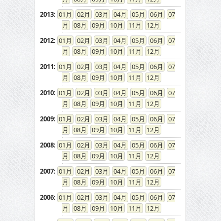
2013
:
01
02
03
04
05
06
07
08
09
10
11
12
2012
:
01
02
03
04
05
06
07
08
09
10
11
12
2011
:
01
02
03
04
05
06
07
08
09
10
11
12
2010
:
01
02
03
04
05
06
07
08
09
10
11
12
2009
:
01
02
03
04
05
06
07
08
09
10
11
12
2008
:
01
02
03
04
05
06
07
08
09
10
11
12
2007
:
01
02
03
04
05
06
07
08
09
10
11
12
2006
:
01
02
03
04
05
06
07
08
09
10
11
12