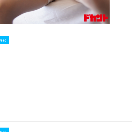
eet
eet