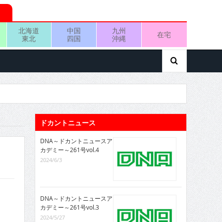
北海道
中国
九州
在宅
東北
四国
沖縄
ドカントニュース
DNA～ドカントニュースア
カデミー～261号vol.4
2024/6/3
DNA～ドカントニュースア
カデミー～261号vol.3
2024/5/27