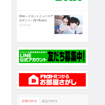
DNA～ドカントニュースア
カデミー～261号vol.2
2024/5/20
月間TOP10
総合TOP10