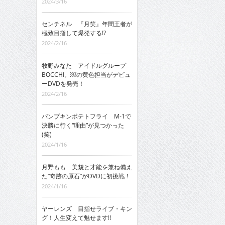
2024/3/16
センチネル 『月笑』年間王者が
極致目指して爆発する!?
2024/2/16
牧野みなた アイドルグループ
BOCCHI。￼の黄色担当がデビュ
ーDVDを発売！
2024/2/16
パンプキンポテトフライ M-1で
決勝に行く“理由”が見つかった
(笑)
2024/1/16
月野もも 美貌と才能を兼ね備え
た“奇跡の原石”がDVDに初挑戦！
2024/1/16
ヤーレンズ 目指せライブ・キン
グ！人生変えて魅せます!!