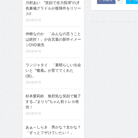
川村あい “笑顔で全力投球”の才
色兼備グラドルが復帰作をリリー
ス!!
2024/5/16
仲根なのか 「みんなの言うこと
は絶対！」が合言葉の新作イメー
ジDVD発売
2024/4/16
ランジャタイ 「素晴らしい出会
いと〝癒着〟が育ててくれた
(笑)」
2024/4/16
杉本愛莉鈴 無邪気な笑顔で魅了
する…“まりり”ちゃん初トレカ発
売！
2024/3/16
あぁ～しらき 男かな？女かな？
「ずっとフザけていたい！」