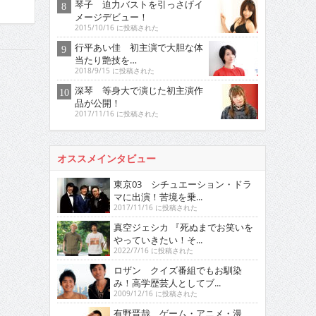
琴子 迫力バストを引っさげイ
メージデビュー！
2015/10/16 に投稿された
行平あい佳 初主演で大胆な体
当たり艶技を…
2018/9/15 に投稿された
深琴 等身大で演じた初主演作
品が公開！
2017/11/16 に投稿された
オススメインタビュー
東京03 シチュエーション・ドラ
マに出演！苦境を乗...
2017/11/16 に投稿された
真空ジェシカ 『死ぬまでお笑いを
やっていきたい！そ...
2022/7/16 に投稿された
ロザン クイズ番組でもお馴染
み！高学歴芸人としてブ...
2009/12/16 に投稿された
有野晋哉 ゲーム・アニメ・漫