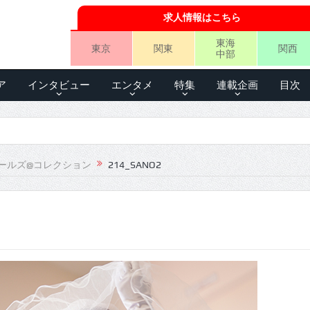
求人情報はこちら
東海
東京
関東
関西
中部
ア
インタビュー
エンタメ
特集
連載企画
目次
ールズ@コレクション
214_SANO2