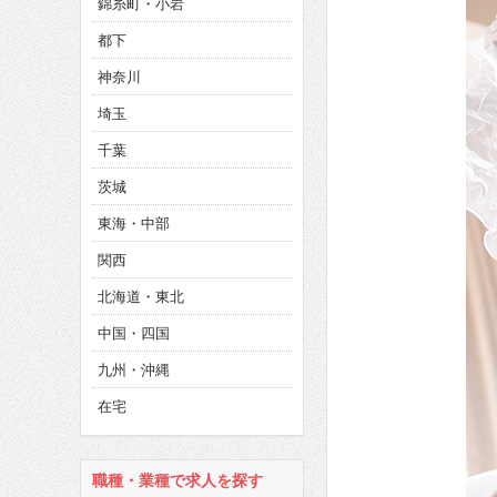
錦糸町・小岩
CINEMA×STYLE 286号
都下
CINEMA×STYLE 285号
神奈川
CINEMA×STYLE 294号
埼玉
千葉
茨城
東海・中部
関西
北海道・東北
中国・四国
九州・沖縄
在宅
職種・業種で求人を探す