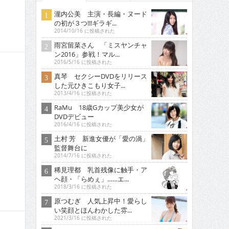
瀧内公美 主演・長編・ヌード
の初が３つ!!!ギラギ...
2014/10/16 に投稿された
雨宮留菜さん 「ミスヤンチャ
ン2016」参戦！マル...
2016/5/16 に投稿された
真琴 セクシーDVDをリリース
した元ひきこもり女子...
2013/4/16 に投稿された
RaMu 18歳Gカップ美少女が
DVDデビュー
2016/4/16 に投稿された
土村 芳 新進女優が「愛の渦」
監督舞台に
2014/7/16 に投稿された
稀見理都 乳首残像に触手・ア
ヘ顔・「らめぇ」……エ...
2018/3/16 に投稿された
原つむぎ 人気上昇中！愛らし
い笑顔とほんわかした雰...
2021/3/16 に投稿された