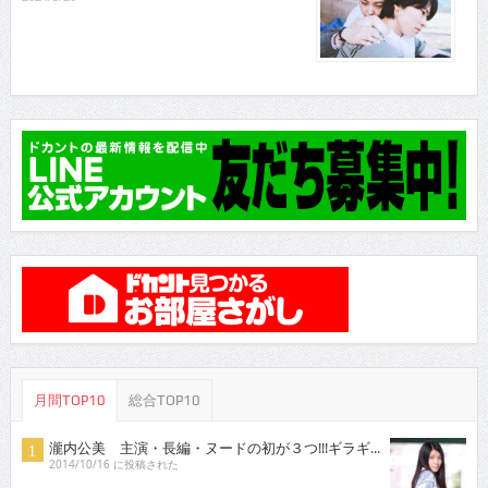
月間TOP10
総合TOP10
瀧内公美 主演・長編・ヌードの初が３つ!!!ギラギ...
2014/10/16 に投稿された