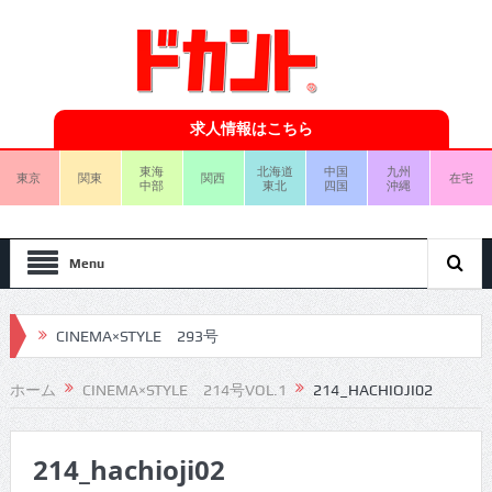
求人情報はこちら
東海
北海道
中国
九州
東京
関東
関西
在宅
中部
東北
四国
沖縄
Menu
CINEMA×STYLE 293号
CINEMA×STYLE 292号
ホーム
CINEMA×STYLE 214号VOL.1
214_HACHIOJI02
CINEMA×STYLE 291号
214_hachioji02
CINEMA×STYLE 290号