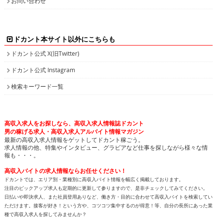
お問い合わせ
ドカント本サイト以外にこちらも
ドカント公式 X(旧Twitter)
ドカント公式 Instagram
検索キーワード一覧
高収入求人をお探しなら、高収入求人情報誌ドカント
男の稼げる求人・高収入求人アルバイト情報マガジン
最新の高収入求人情報をゲットしてドカント稼ごう。
求人情報の他、特集やインタビュー、グラビアなど仕事を探しながら様々な情
報も・・・。
高収入バイトの求人情報ならお任せください！
ドカントでは、エリア別・業種別に高収入バイト情報を幅広く掲載しております。
注目のピックアップ求人も定期的に更新して参りますので、是非チェックしてみてください。
日払いや即決求人、また社員登用ありなど、働き方・目的に合わせて高収入バイトを検索してい
ただけます。接客が好き！という方や、コツコツ集中するのが得意！等、自分の長所にあった業
種で高収入求人を探してみませんか？