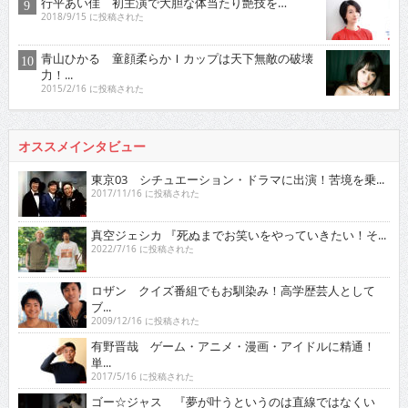
行平あい佳 初主演で大胆な体当たり艶技を…
2018/9/15 に投稿された
青山ひかる 童顔柔らかＩカップは天下無敵の破壊
力！...
2015/2/16 に投稿された
オススメインタビュー
東京03 シチュエーション・ドラマに出演！苦境を乗...
2017/11/16 に投稿された
真空ジェシカ 『死ぬまでお笑いをやっていきたい！そ...
2022/7/16 に投稿された
ロザン クイズ番組でもお馴染み！高学歴芸人として
ブ...
2009/12/16 に投稿された
有野晋哉 ゲーム・アニメ・漫画・アイドルに精通！
単...
2017/5/16 に投稿された
ゴー☆ジャス 『夢が叶うというのは直線ではなくい