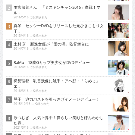
雨宮留菜さん 「ミスヤンチャン2016」参戦！マ
ル...
2016/5/16 に投稿された
真琴 セクシーDVDをリリースした元ひきこもり女
子...
2013/4/16 に投稿された
土村 芳 新進女優が「愛の渦」監督舞台に
2014/7/16 に投稿された
RaMu 18歳Gカップ美少女がDVDデビュー
2016/4/16 に投稿された
稀見理都 乳首残像に触手・アヘ顔・「らめぇ」……
エ...
2018/3/16 に投稿された
琴子 迫力バストを引っさげイメージデビュー！
2015/10/16 に投稿された
原つむぎ 人気上昇中！愛らしい笑顔とほんわかし
た雰...
2021/3/16 に投稿された