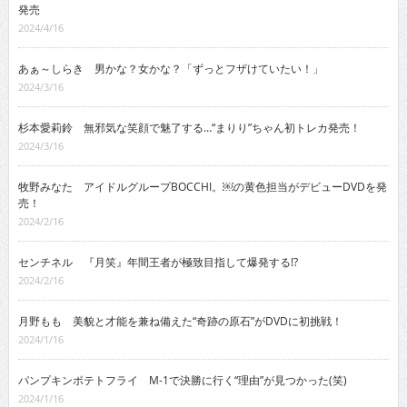
発売
2024/4/16
あぁ～しらき 男かな？女かな？「ずっとフザけていたい！」
2024/3/16
杉本愛莉鈴 無邪気な笑顔で魅了する…“まりり”ちゃん初トレカ発売！
2024/3/16
牧野みなた アイドルグループBOCCHI。￼の黄色担当がデビューDVDを発
売！
2024/2/16
センチネル 『月笑』年間王者が極致目指して爆発する!?
2024/2/16
月野もも 美貌と才能を兼ね備えた“奇跡の原石”がDVDに初挑戦！
2024/1/16
パンプキンポテトフライ M-1で決勝に行く“理由”が見つかった(笑)
2024/1/16