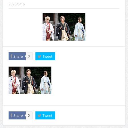
CINEMA×STYLE 289号
2020/6/16
CINEMA×STYLE 288号
CINEMA×STYLE 287号
CINEMA×STYLE 286号
CINEMA×STYLE 285号
Share
Tweet
0
CINEMA×STYLE 294号
Share
Tweet
0