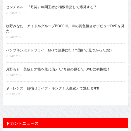
センチネル 『月笑』年間王者が極致目指して爆発する!?
2024/2/16
牧野みなた アイドルグループBOCCHI。￼の黄色担当がデビューDVDを発
売！
2024/2/16
パンプキンポテトフライ M-1で決勝に行く“理由”が見つかった(笑)
2024/1/16
月野もも 美貌と才能を兼ね備えた“奇跡の原石”がDVDに初挑戦！
2024/1/16
ヤーレンズ 目指せライブ・キング！人生変えて魅せます!!
2023/12/15
ドカントニュース