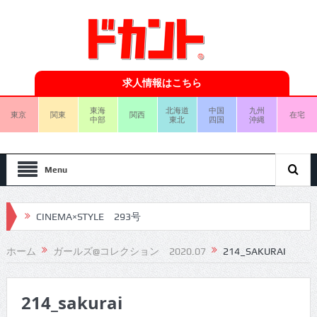
求人情報はこちら
東海
北海道
中国
九州
東京
関東
関西
在宅
中部
東北
四国
沖縄
Menu
CINEMA×STYLE 293号
CINEMA×STYLE 292号
CINEMA×STYLE 291号
ホーム
ガールズ@コレクション 2020.07
214_SAKURAI
CINEMA×STYLE 290号
214_sakurai
CINEMA×STYLE 289号