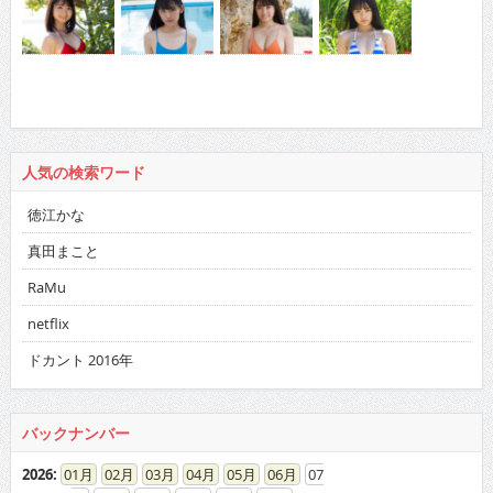
人気の検索ワード
徳江かな
真田まこと
RaMu
netflix
ドカント 2016年
バックナンバー
2026
:
01
02
03
04
05
06
07