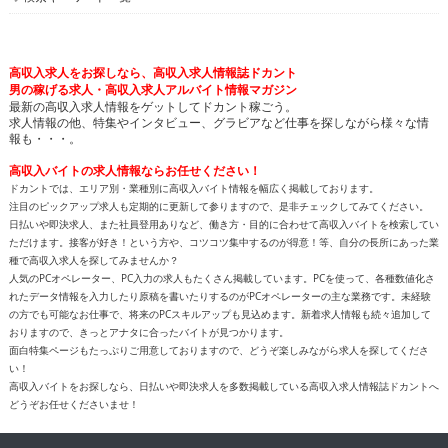
高収入求人をお探しなら、高収入求人情報誌ドカント
男の稼げる求人・高収入求人アルバイト情報マガジン
最新の高収入求人情報をゲットしてドカント稼ごう。
求人情報の他、特集やインタビュー、グラビアなど仕事を探しながら様々な情
報も・・・。
高収入バイトの求人情報ならお任せください！
ドカントでは、エリア別・業種別に高収入バイト情報を幅広く掲載しております。
注目のピックアップ求人も定期的に更新して参りますので、是非チェックしてみてください。
日払いや即決求人、また社員登用ありなど、働き方・目的に合わせて高収入バイトを検索してい
ただけます。接客が好き！という方や、コツコツ集中するのが得意！等、自分の長所にあった業
種で高収入求人を探してみませんか？
人気のPCオペレーター、PC入力の求人もたくさん掲載しています。PCを使って、各種数値化さ
れたデータ情報を入力したり原稿を書いたりするのがPCオペレーターの主な業務です。未経験
の方でも可能なお仕事で、将来のPCスキルアップも見込めます。新着求人情報も続々追加して
おりますので、きっとアナタに合ったバイトが見つかります。
面白特集ページもたっぷりご用意しておりますので、どうぞ楽しみながら求人を探してくださ
い！
高収入バイトをお探しなら、日払いや即決求人を多数掲載している高収入求人情報誌ドカントへ
どうぞお任せくださいませ！