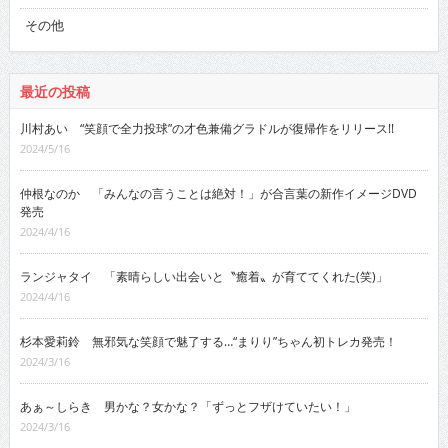
その他
最近の投稿
川村あい “笑顔で全力投球”の才色兼備グラドルが復帰作をリリース!!
2024/5/16
仲根なのか 「みんなの言うことは絶対！」が合言葉の新作イメージDVD
発売
2024/4/16
ランジャタイ 「素晴らしい出会いと〝癒着〟が育ててくれた(笑)」
2024/4/16
杉本愛莉鈴 無邪気な笑顔で魅了する…“まりり”ちゃん初トレカ発売！
2024/3/16
あぁ～しらき 男かな？女かな？「ずっとフザけていたい！」
2024/3/16