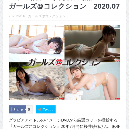
CINEMA×STYLE 288号
ガールズ@コレクション 2020.07
CINEMA×STYLE 287号
2020/6/16
ガールズ@コレクション
CINEMA×STYLE 286号
CINEMA×STYLE 285号
CINEMA×STYLE 294号
CINEMA×STYLE 293号
Share
Tweet
0
グラビアアイドルのイメージDVDから厳選カットを掲載する
『ガールズ@コレクション』20年7月号に桜井紗稀さん、麻亜