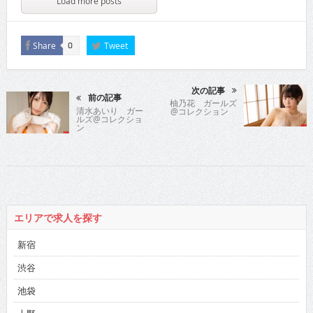
Load more posts
Share
Tweet
0
次の記事
前の記事
柚乃花 ガールズ
清水あいり ガー
@コレクション
ルズ@コレクショ
ン
エリアで求人を探す
新宿
渋谷
池袋