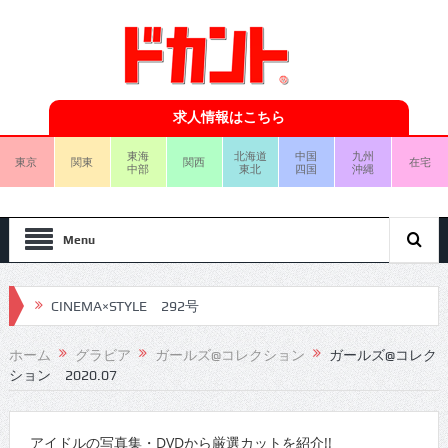
求人情報はこちら
東海
北海道
中国
九州
東京
関東
関西
在宅
中部
東北
四国
沖縄
Menu
CINEMA×STYLE 292号
CINEMA×STYLE 291号
ホーム
グラビア
ガールズ@コレクション
ガールズ@コレク
ション 2020.07
CINEMA×STYLE 290号
CINEMA×STYLE 289号
アイドルの写真集・DVDから厳選カットを紹介!!