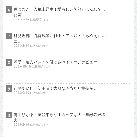
原つむぎ 人気上昇中！愛らしい笑顔とほんわかし
た雰...
2021/3/16 に投稿された
稀見理都 乳首残像に触手・アヘ顔・「らめぇ」……
エ...
2018/3/16 に投稿された
琴子 迫力バストを引っさげイメージデビュー！
2015/10/16 に投稿された
行平あい佳 初主演で大胆な体当たり艶技を…
2018/9/15 に投稿された
青山ひかる 童顔柔らかＩカップは天下無敵の破壊
力！...
2015/2/16 に投稿された
オススメインタビュー
東京03 シチュエーション・ドラマに出演！苦境を乗...
2017/11/16 に投稿された