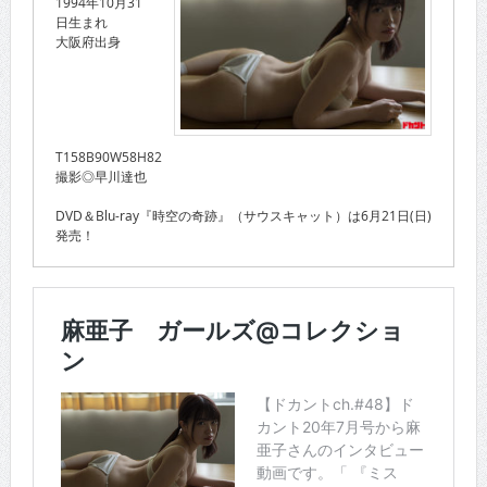
1994年10月31
日生まれ
大阪府出身
T158B90W58H82
撮影◎早川達也
DVD＆Blu-ray『時空の奇跡』（サウスキャット）は6月21日(日)
発売！