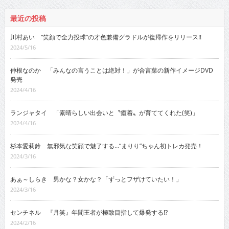
最近の投稿
川村あい “笑顔で全力投球”の才色兼備グラドルが復帰作をリリース!!
2024/5/16
仲根なのか 「みんなの言うことは絶対！」が合言葉の新作イメージDVD
発売
2024/4/16
ランジャタイ 「素晴らしい出会いと〝癒着〟が育ててくれた(笑)」
2024/4/16
杉本愛莉鈴 無邪気な笑顔で魅了する…“まりり”ちゃん初トレカ発売！
2024/3/16
あぁ～しらき 男かな？女かな？「ずっとフザけていたい！」
2024/3/16
センチネル 『月笑』年間王者が極致目指して爆発する!?
2024/2/16