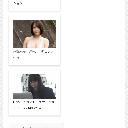
ション
佐野水柚 ガールズ@コレク
ション
DNA～ドカントニュースアカ
デミー～214号vol.4