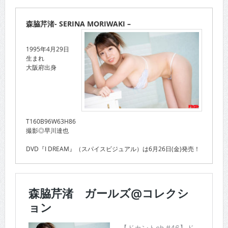
森脇芹渚- SERINA MORIWAKI –
1995年4月29日
生まれ
大阪府出身
T160B96W63H86
撮影◎早川達也
DVD『I DREAM』（スパイスビジュアル）は6月26日(金)発売！