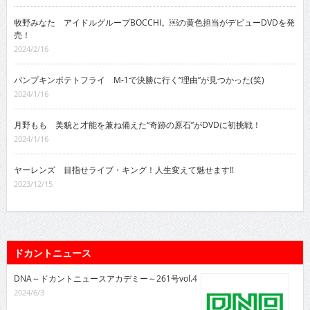
牧野みなた アイドルグループBOCCHI。￼の黄色担当がデビューDVDを発
売！
2024/2/16
パンプキンポテトフライ M-1で決勝に行く“理由”が見つかった(笑)
2024/1/16
月野もも 美貌と才能を兼ね備えた“奇跡の原石”がDVDに初挑戦！
2024/1/16
ヤーレンズ 目指せライブ・キング！人生変えて魅せます!!
2023/12/15
ドカントニュース
DNA～ドカントニュースアカデミー～261号vol.4
2024/6/3