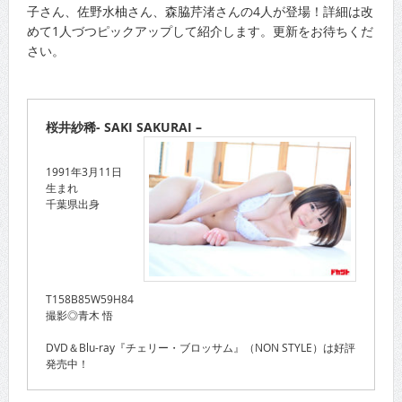
子さん、佐野水柚さん、森脇芹渚さんの4人が登場！詳細は改
めて1人づつピックアップして紹介します。更新をお待ちくだ
さい。
桜井紗稀- SAKI SAKURAI –
1991年3月11日
生まれ
千葉県出身
T158B85W59H84
撮影◎青木 悟
DVD＆Blu-ray『チェリー・ブロッサム』（NON STYLE）は好評
発売中！