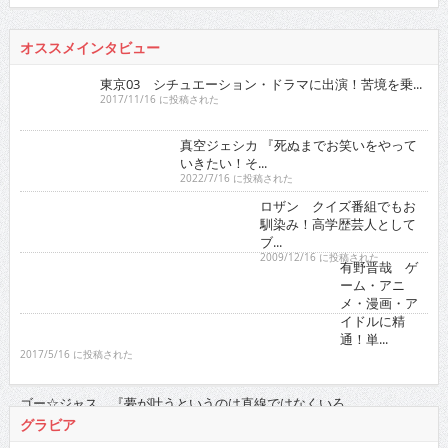
真空ジェシカ 『死ぬまでお笑いをやっていきたい！そ...
2022/7/16 に投稿された
ロザン クイズ番組でもお馴染み！高学歴芸人として
ブ...
2009/12/16 に投稿された
有野晋哉 ゲーム・アニメ・漫画・アイドルに精通！
単...
2017/5/16 に投稿された
ゴー☆ジャス 『夢が叶うというのは直線ではなくい
ろ...
2021/11/16 に投稿された
グラビア