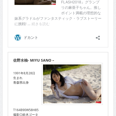
佐野水柚- MIYU SANO –
1991年8月28日
生まれ
青森県出身
T164B90W58H85
撮影◎鈴木ゴータ