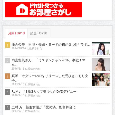
月間TOP10
総合TOP10
瀧内公美 主演・長編・ヌードの初が３つ!!!ギラギ...
2014/10/16 に投稿された
雨宮留菜さん 「ミスヤンチャン2016」参戦！マ
ル...
2016/5/16 に投稿された
真琴 セクシーDVDをリリースした元ひきこもり女
子...
2013/4/16 に投稿された
RaMu 18歳Gカップ美少女がDVDデビュー
2016/4/16 に投稿された
土村 芳 新進女優が「愛の渦」監督舞台に
2014/7/16 に投稿された