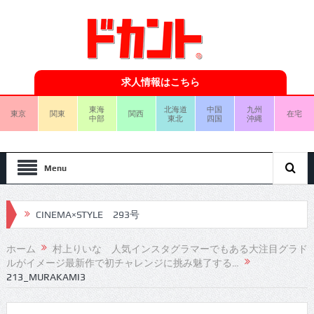
求人情報はこちら
東海
北海道
中国
九州
東京
関東
関西
在宅
中部
東北
四国
沖縄
Menu
CINEMA×STYLE 293号
CINEMA×STYLE 292号
ホーム
村上りいな 人気インスタグラマーでもある大注目グラド
ルがイメージ最新作で初チャレンジに挑み魅了する…
CINEMA×STYLE 291号
213_MURAKAMI3
CINEMA×STYLE 290号