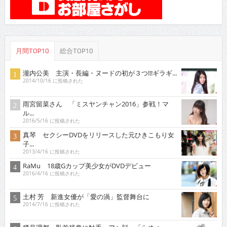
月間TOP10
総合TOP10
瀧内公美 主演・長編・ヌードの初が３つ!!!ギラギ...
2014/10/16 に投稿された
雨宮留菜さん 「ミスヤンチャン2016」参戦！マ
ル...
2016/5/16 に投稿された
真琴 セクシーDVDをリリースした元ひきこもり女
子...
2013/4/16 に投稿された
RaMu 18歳Gカップ美少女がDVDデビュー
2016/4/16 に投稿された
土村 芳 新進女優が「愛の渦」監督舞台に
2014/7/16 に投稿された