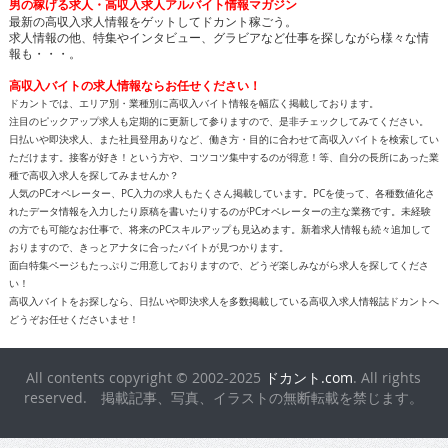
男の稼げる求人・高収入求人アルバイト情報マガジン
最新の高収入求人情報をゲットしてドカント稼ごう。
求人情報の他、特集やインタビュー、グラビアなど仕事を探しながら様々な情
報も・・・。
高収入バイトの求人情報ならお任せください！
ドカントでは、エリア別・業種別に高収入バイト情報を幅広く掲載しております。
注目のピックアップ求人も定期的に更新して参りますので、是非チェックしてみてください。
日払いや即決求人、また社員登用ありなど、働き方・目的に合わせて高収入バイトを検索してい
ただけます。接客が好き！という方や、コツコツ集中するのが得意！等、自分の長所にあった業
種で高収入求人を探してみませんか？
人気のPCオペレーター、PC入力の求人もたくさん掲載しています。PCを使って、各種数値化さ
れたデータ情報を入力したり原稿を書いたりするのがPCオペレーターの主な業務です。未経験
の方でも可能なお仕事で、将来のPCスキルアップも見込めます。新着求人情報も続々追加して
おりますので、きっとアナタに合ったバイトが見つかります。
面白特集ページもたっぷりご用意しておりますので、どうぞ楽しみながら求人を探してくださ
い！
高収入バイトをお探しなら、日払いや即決求人を多数掲載している高収入求人情報誌ドカントへ
どうぞお任せくださいませ！
All contents copyright © 2002-2025
ドカント.com
. All rights
reserved. 掲載記事、写真、イラストの無断転載を禁じます。