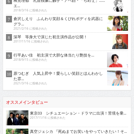
稀見理都 乳首残像に触手・アヘ顔・「らめぇ」……
エ...
2018/3/16 に投稿された
倉沢しえり ふんわり笑顔＆くびれボディを武器に
グラ...
2021/2/16 に投稿された
深琴 等身大で演じた初主演作品が公開！
2017/11/16 に投稿された
行平あい佳 初主演で大胆な体当たり艶技を…
2018/9/15 に投稿された
原つむぎ 人気上昇中！愛らしい笑顔とほんわかし
た雰...
2021/3/16 に投稿された
オススメインタビュー
東京03 シチュエーション・ドラマに出演！苦境を乗...
2017/11/16 に投稿された
真空ジェシカ 『死ぬまでお笑いをやっていきたい！そ...