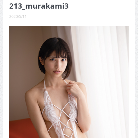
CINEMA×STYLE 289号
213_murakami3
CINEMA×STYLE 288号
2020/5/11
CINEMA×STYLE 287号
CINEMA×STYLE 286号
CINEMA×STYLE 285号
CINEMA×STYLE 294号