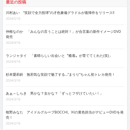
最近の投稿
川村あい “笑顔で全力投球”の才色兼備グラドルが復帰作をリリース!!
2024/5/16
仲根なのか 「みんなの言うことは絶対！」が合言葉の新作イメージDVD
発売
2024/4/16
ランジャタイ 「素晴らしい出会いと〝癒着〟が育ててくれた(笑)」
2024/4/16
杉本愛莉鈴 無邪気な笑顔で魅了する…“まりり”ちゃん初トレカ発売！
2024/3/16
あぁ～しらき 男かな？女かな？「ずっとフザけていたい！」
2024/3/16
牧野みなた アイドルグループBOCCHI。￼の黄色担当がデビューDVDを発
売！
2024/2/16