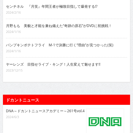
センチネル 『月笑』年間王者が極致目指して爆発する!?
2024/2/16
月野もも 美貌と才能を兼ね備えた“奇跡の原石”がDVDに初挑戦！
2024/1/16
パンプキンポテトフライ M-1で決勝に行く“理由”が見つかった(笑)
2024/1/16
ヤーレンズ 目指せライブ・キング！人生変えて魅せます!!
2023/12/15
ドカントニュース
DNA～ドカントニュースアカデミー～261号vol.4
2024/6/3