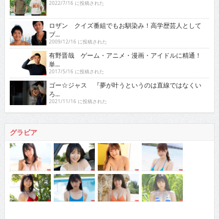
2022/7/16 に投稿された
ロザン クイズ番組でもお馴染み！高学歴芸人として
ブ...
2009/12/16 に投稿された
有野晋哉 ゲーム・アニメ・漫画・アイドルに精通！
単...
2017/5/16 に投稿された
ゴー☆ジャス 『夢が叶うというのは直線ではなくい
ろ...
2021/11/16 に投稿された
グラビア