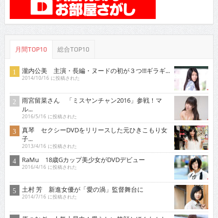
月間TOP10
総合TOP10
瀧内公美 主演・長編・ヌードの初が３つ!!!ギラギ...
2014/10/16 に投稿された
雨宮留菜さん 「ミスヤンチャン2016」参戦！マ
ル...
2016/5/16 に投稿された
真琴 セクシーDVDをリリースした元ひきこもり女
子...
2013/4/16 に投稿された
RaMu 18歳Gカップ美少女がDVDデビュー
2016/4/16 に投稿された
土村 芳 新進女優が「愛の渦」監督舞台に
2014/7/16 に投稿された