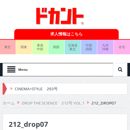
求人情報はこちら
東海
北海道
中国
九州
東京
関東
関西
在宅
中部
東北
四国
沖縄
Menu
CINEMA×STYLE 293号
CINEMA×STYLE 292号
ホーム
DROP THE SCIENCE 212号 VOL.1
212_DROP07
CINEMA×STYLE 291号
212_drop07
CINEMA×STYLE 290号