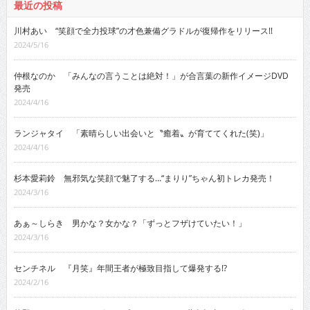
最近の投稿
川村あい “笑顔で全力投球”の才色兼備グラドルが復帰作をリリース!!
2024/5/16
仲根なのか 「みんなの言うことは絶対！」が合言葉の新作イメージDVD
発売
2024/4/16
ランジャタイ 「素晴らしい出会いと〝癒着〟が育ててくれた(笑)」
2024/4/16
杉本愛莉鈴 無邪気な笑顔で魅了する…“まりり”ちゃん初トレカ発売！
2024/3/16
あぁ～しらき 男かな？女かな？「ずっとフザけていたい！」
2024/3/16
センチネル 『月笑』年間王者が極致目指して爆発する!?
2024/2/16