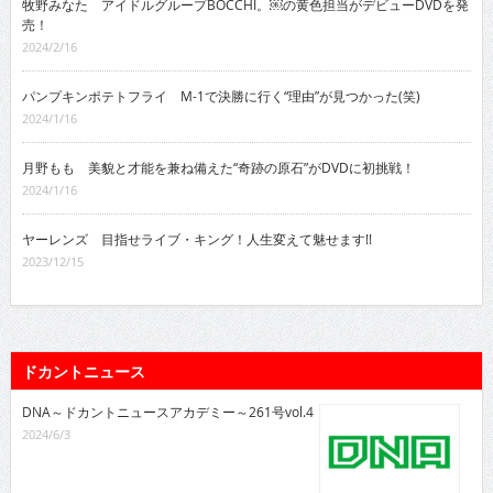
牧野みなた アイドルグループBOCCHI。￼の黄色担当がデビューDVDを発
売！
2024/2/16
パンプキンポテトフライ M-1で決勝に行く“理由”が見つかった(笑)
2024/1/16
月野もも 美貌と才能を兼ね備えた“奇跡の原石”がDVDに初挑戦！
2024/1/16
ヤーレンズ 目指せライブ・キング！人生変えて魅せます!!
2023/12/15
ドカントニュース
DNA～ドカントニュースアカデミー～261号vol.4
2024/6/3