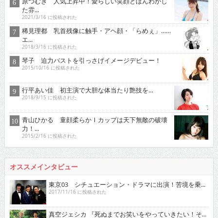
原つむぎ 人気上昇中！愛らしい笑顔とほんわかし
た雰...
2021/3/16 に投稿された
稀見理都 乳首残像に触手・アヘ顔・「らめぇ」……
エ...
2018/3/16 に投稿された
琴子 迫力バストを引っさげイメージデビュー！
2015/10/16 に投稿された
行平あい佳 初主演で大胆な体当たり艶技を…
2018/9/15 に投稿された
青山ひかる 童顔柔らかＩカップは天下無敵の破壊
力！...
2015/2/16 に投稿された
オススメインタビュー
東京03 シチュエーション・ドラマに出演！苦境を乗...
2017/11/16 に投稿された
真空ジェシカ 『死ぬまでお笑いをやっていきたい！そ...