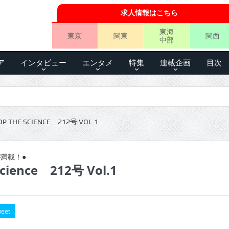
求人情報はこちら
東海
東京
関東
関西
中部
ア
インタビュー
エンタメ
特集
連載企画
目次
P THE SCIENCE 212号 VOL.1
満載！●
science 212号 Vol.1
eet