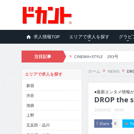
求人情報TOP
エリアで求人を探す
グラビ
注目記事
CINEMA×STYLE 293号
CINEMA×STYLE 292号
ホーム
NEWS
DRO
エリアで求人を探す
CINEMA×STYLE 291号
新宿
CINEMA×STYLE 290号
●最新エンタメ情報が
渋谷
DROP the 
CINEMA×STYLE 289号
池袋
2020/4/22
NEWS
CINEMA×STYLE 288号
上野
Share
Tw
0
五反田・品川
CINEMA×STYLE 287号