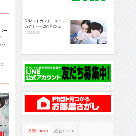
DNA～ドカントニュースア
カデミー～261号vol.2
バー
2024/5/20
す
曲を
ic
月間TOP10
総合TOP10