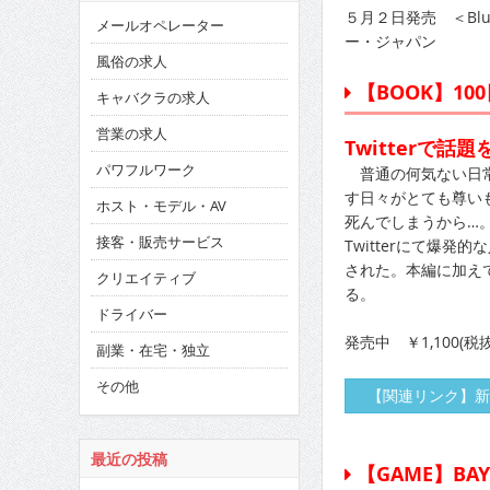
５月２日発売 ＜Blu-
メールオペレーター
ー・ジャパン
風俗の求人
【BOOK】1
キャバクラの求人
営業の求人
Twitterで
パワフルワーク
普通の何気ない日常
す日々がとても尊い
ホスト・モデル・AV
死んでしまうから…
接客・販売サービス
Twitterにて爆
された。本編に加え
クリエイティブ
る。
ドライバー
発売中 ￥1,100(税
副業・在宅・独立
その他
【関連リンク】新
最近の投稿
【GAME】BAY