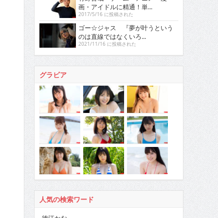
画・アイドルに精通！単...
2017/5/16 に投稿された
ゴー☆ジャス 『夢が叶うという
のは直線ではなくいろ...
2021/11/16 に投稿された
グラビア
人気の検索ワード