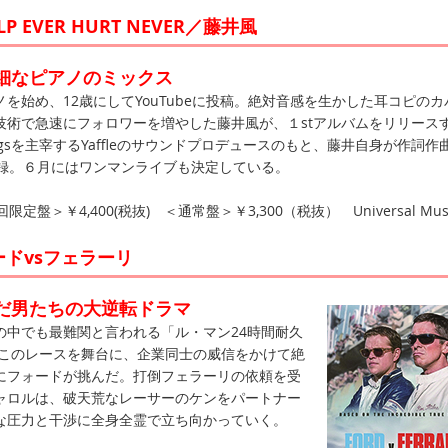
P EVER HURT NEVER／藤井風
細なピアノのミックス
始め、12歳にしてYouTubeに投稿。絶対音感を生かした耳コピのカ
技術で急速にフォロワーを増やした藤井風が、１stアルバムをリリース
rdingsを主宰するYaffleのサウンドプロデュースのもと、藤井自身が作詞作
収録。６月にはワンマンライブも決定している。
定盤＞￥4,400(税抜) ＜通常盤＞￥3,300（税抜） Universal Mus
ードvsフェラーリ
だ男たちの大逆転ドラマ
中でも最難関と言われる「ル・マン24時間耐久
、このレースを舞台に、企業同士の威信をかけて絶
にフォードが挑んだ。打倒フェラーリの依頼を受
ャロルは、破天荒なレーサーのケンをパートナー
な圧力と干渉に全身全霊で立ち向かっていく。