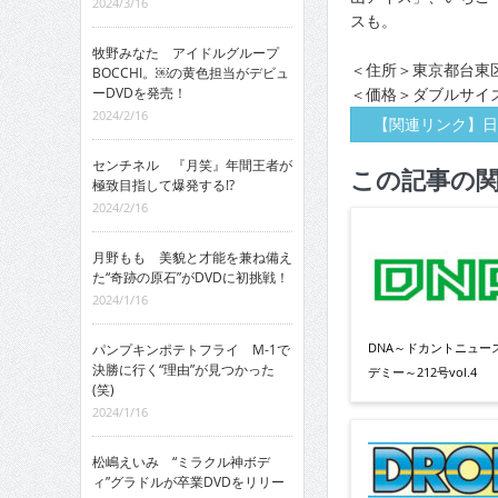
2024/3/16
スも。
牧野みなた アイドルグループ
＜住所＞東京都台東区浅
BOCCHI。￼の黄色担当がデビュ
ーDVDを発売！
＜価格＞ダブルサイズ
2024/2/16
【関連リンク】日
センチネル 『月笑』年間王者が
この記事の
極致目指して爆発する!?
2024/2/16
月野もも 美貌と才能を兼ね備え
た“奇跡の原石”がDVDに初挑戦！
2024/1/16
DNA～ドカントニュー
パンプキンポテトフライ M-1で
決勝に行く“理由”が見つかった
デミー～212号vol.4
(笑)
2024/1/16
松嶋えいみ “ミラクル神ボデ
ィ”グラドルが卒業DVDをリリー