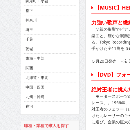
錦糸町・小岩
CINEMA×STYLE 286号
【MUSIC】HEL
都下
CINEMA×STYLE 285号
神奈川
力強い歌声と繊
CINEMA×STYLE 294号
父親の影響でピアノを
埼玉
楽曲と、確かな演奏
千葉
る。Tokyo Reco
手がけた全11曲を
茨城
東海・中部
５月20日発売 ＜初回限
関西
【DVD】フォ
北海道・東北
中国・四国
絶対王者に挑ん
モータースポーツの
九州・沖縄
レース」。1966年
在宅
対王者のフェラーリ
けた元レーサーのキ
に選び、企業の巨大
職種・業種で求人を探す