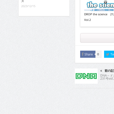
ス
2023/12/15
DROP the science 2
Vol.2
Share
Tw
0
前の記
DNA～
231号vol.