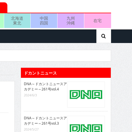
北海道
中国
九州
在宅
東北
四国
沖縄
ドカントニュース
DNA～ドカントニュースア
カデミー～261号vol.4
2024/6/3
DNA～ドカントニュースア
カデミー～261号vol.3
2024/5/27