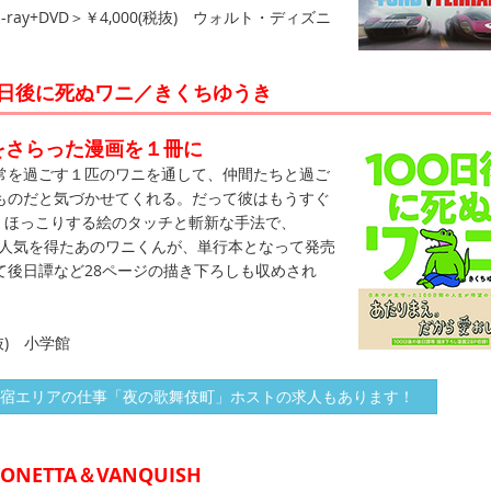
ray+DVD＞￥4,000(税抜) ウォルト・ディズニ
00日後に死ぬワニ／きくちゆうき
話題をさらった漫画を１冊に
を過ごす１匹のワニを通して、仲間たちと過ご
ものだと気づかせてくれる。だって彼はもうすぐ
。ほっこりする絵のタッチと斬新な手法で、
発的な人気を得たあのワニくんが、単行本となって発売
て後日譚など28ページの描き下ろしも収めされ
抜) 小学館
宿エリアの仕事「夜の歌舞伎町」ホストの求人もあります！
ONETTA＆VANQUISH