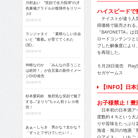
川村あい “笑顔で全力投球”の才
色兼備グラドルが復帰作をリリー
ハイスピードで
ス!!
テイストが違う人気
2024/5/16
得価格で販売される
『BAYONETTA』
ランジャタイ 「素晴らしい出会
ロードコンテンツと
いと〝癒着〟が育ててくれた
(笑)」
プした解像度により
2024/4/16
を再現した。
仲根なのか 「みんなの言うこと
５月28日発売 PlaySt
は絶対！」が合言葉の新作イメー
セガゲームス
ジDVD発売
2024/4/16
【INFO】日
杉本愛莉鈴 無邪気な笑顔で魅了
する…“まりり”ちゃん初トレカ発
お子様禁止！豊
売！
日本初の日本酒アイ
2024/3/16
度数約４％という大
りや旨味をたっぷり
あぁ～しらき 男かな？女かな？
海道・旭川の地酒「
「ずっとフザけていたい！」
山アイス」、いちご