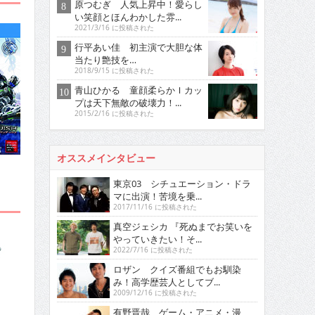
原つむぎ 人気上昇中！愛らし
い笑顔とほんわかした雰...
2021/3/16 に投稿された
行平あい佳 初主演で大胆な体
当たり艶技を…
2018/9/15 に投稿された
青山ひかる 童顔柔らかＩカッ
プは天下無敵の破壊力！...
2015/2/16 に投稿された
オススメインタビュー
東京03 シチュエーション・ドラ
マに出演！苦境を乗...
2017/11/16 に投稿された
真空ジェシカ 『死ぬまでお笑いを
やっていきたい！そ...
2022/7/16 に投稿された
ロザン クイズ番組でもお馴染
み！高学歴芸人としてブ...
2009/12/16 に投稿された
有野晋哉 ゲーム・アニメ・漫