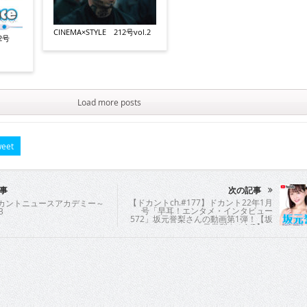
CINEMA×STYLE 212号vol.2
12号
Load more posts
eet
事
次の記事
【ドカントch.#177】ドカント22年1月
ドカントニュースアカデミー～
号「早耳！エンタメ・インタビュー
3
572」坂元誉梨さんの動画第1弾！【坂
元誉梨さん1/2】