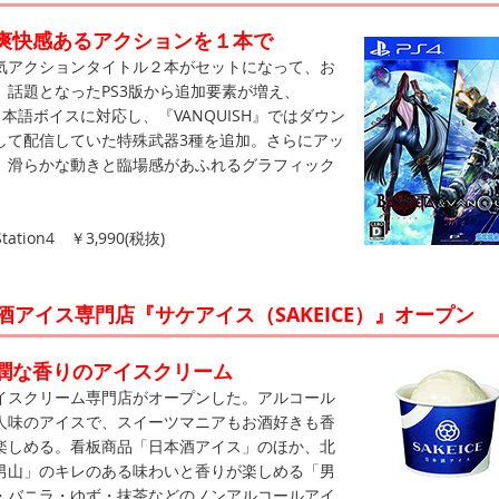
爽快感あるアクションを１本で
アクションタイトル２本がセットになって、お
。話題となったPS3版から追加要素が増え、
は日本語ボイスに対応し、『VANQUISH』ではダウン
して配信していた特殊武器3種を追加。さらにアッ
、滑らかな動きと臨場感があふれるグラフィック
ation4 ￥3,990(税抜)
本酒アイス専門店『サケアイス（SAKEICE）』オープン
潤な香りのアイスクリーム
スクリーム専門店がオープンした。アルコール
人味のアイスで、スイーツマニアもお酒好きも香
楽しめる。看板商品「日本酒アイス」のほか、北
男山」のキレのある味わいと香りが楽しめる「男
・バニラ・ゆず・抹茶などのノンアルコールアイ