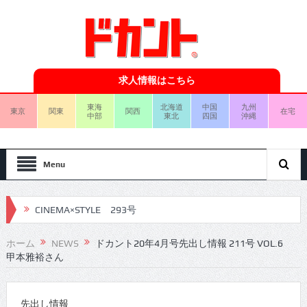
求人情報はこちら
東海
北海道
中国
九州
東京
関東
関西
在宅
中部
東北
四国
沖縄
Menu
CINEMA×STYLE 293号
CINEMA×STYLE 292号
ホーム
NEWS
ドカント20年4月号先出し情報 211号 VOL.6
甲本雅裕さん
CINEMA×STYLE 291号
CINEMA×STYLE 290号
先出し情報