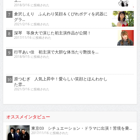
エ...
2018/3/16 に投稿された
倉沢しえり ふんわり笑顔＆くびれボディを武器に
グラ...
2021/2/16 に投稿された
深琴 等身大で演じた初主演作品が公開！
2017/11/16 に投稿された
行平あい佳 初主演で大胆な体当たり艶技を…
2018/9/15 に投稿された
原つむぎ 人気上昇中！愛らしい笑顔とほんわかし
た雰...
2021/3/16 に投稿された
オススメインタビュー
東京03 シチュエーション・ドラマに出演！苦境を乗...
2017/11/16 に投稿された
真空ジェシカ 『死ぬまでお笑いをやっていきたい！そ...
2022/7/16 に投稿された