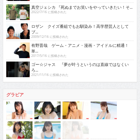
ロザン クイズ番組でもお馴染み！高学歴芸人として
ブ...
2009/12/16 に投稿された
有野晋哉 ゲーム・アニメ・漫画・アイドルに精通！
単...
2017/5/16 に投稿された
ゴー☆ジャス 『夢が叶うというのは直線ではなくい
ろ...
2021/11/16 に投稿された
グラビア