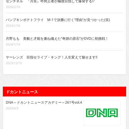
センチネル 『月笑』年間王者が極致目指して爆発する!?
2024/2/16
パンプキンポテトフライ M-1で決勝に行く“理由”が見つかった(笑)
2024/1/16
月野もも 美貌と才能を兼ね備えた“奇跡の原石”がDVDに初挑戦！
2024/1/16
ヤーレンズ 目指せライブ・キング！人生変えて魅せます!!
2023/12/15
ドカントニュース
DNA～ドカントニュースアカデミー～261号vol.4
2024/6/3