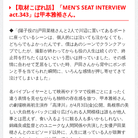
【取材こぼれ話】「MEN’S SEAT INTERVIEW
act.343」は甲本雅裕さん。
◆「(陽子役の)戸田菜穂さんと2人で川辺に置いてあるボート
に座っているシーンは、個人的には泣いても泣かなくても、
どちらでもよかったんです。僕はあのシーンでクランクアッ
プでしたが、撮影が終わってからも役の人生は続くので、終
止符を打ちたくはないという思いは持っていました。その感
情に合わせて芝居をしていた時、戸田さんから背中にポンポ
ンと手を当てられた瞬間に、いろんな感情が押し寄せてきて
泣けてしまいました」
名バイプレイヤーとして映画やドラマで役柄ごとにまったく
違う表情を見せながらも独特の存在感を放つ、甲本雅裕さん
の劇場映画初主演作『高津川』が4月3日(金)公開。島根県の美
しい大自然をバックに繰り広げられる人間模様は誰もが他人
事とは思えず、食い入るように観る人も多いかもしれない。
錦織良成監督とのユニークな人間関係や共演した女優戸田菜
穂さんとのエピソード以外に、人生に迷っている人が鼓舞す