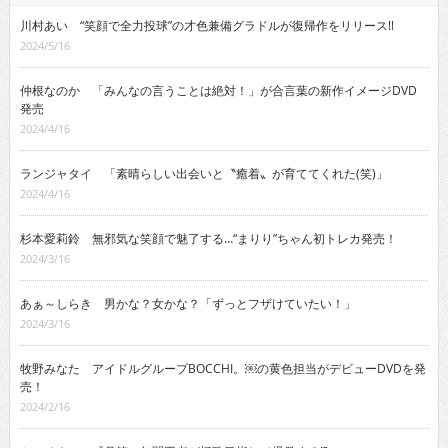
川村あい “笑顔で全力投球”の才色兼備グラドルが復帰作をリリース!!
2024/5/16
仲根なのか 「みんなの言うことは絶対！」が合言葉の新作イメージDVD
発売
2024/4/16
ランジャタイ 「素晴らしい出会いと〝癒着〟が育ててくれた(笑)」
2024/4/16
杉本愛莉鈴 無邪気な笑顔で魅了する…“まりり”ちゃん初トレカ発売！
2024/3/16
あぁ～しらき 男かな？女かな？「ずっとフザけていたい！」
2024/3/16
牧野みなた アイドルグループBOCCHI。￼の黄色担当がデビューDVDを発
売！
2024/2/16