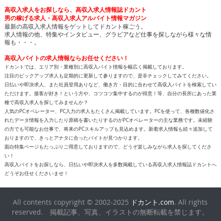
最新の高収入求人情報をゲットしてドカント稼ごう。
求人情報の他、特集やインタビュー、グラビアなど仕事を探しながら様々な情
報も・・・。
高収入バイトの求人情報ならお任せください！
ドカントでは、エリア別・業種別に高収入バイト情報を幅広く掲載しております。
注目のピックアップ求人も定期的に更新して参りますので、是非チェックしてみてください。
日払いや即決求人、また社員登用ありなど、働き方・目的に合わせて高収入バイトを検索してい
ただけます。接客が好き！という方や、コツコツ集中するのが得意！等、自分の長所にあった業
種で高収入求人を探してみませんか？
人気のPCオペレーター、PC入力の求人もたくさん掲載しています。PCを使って、各種数値化さ
れたデータ情報を入力したり原稿を書いたりするのがPCオペレーターの主な業務です。未経験
の方でも可能なお仕事で、将来のPCスキルアップも見込めます。新着求人情報も続々追加して
おりますので、きっとアナタに合ったバイトが見つかります。
面白特集ページもたっぷりご用意しておりますので、どうぞ楽しみながら求人を探してくださ
い！
高収入バイトをお探しなら、日払いや即決求人を多数掲載している高収入求人情報誌ドカントへ
どうぞお任せくださいませ！
All contents copyright © 2002-2025
ドカント.com
. All rights
reserved. 掲載記事、写真、イラストの無断転載を禁じます。