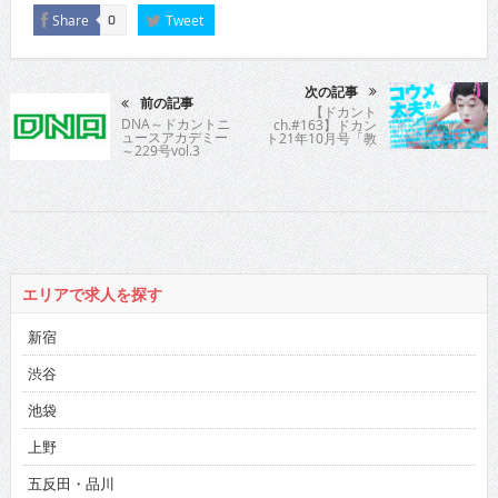
Share
Tweet
0
次の記事
前の記事
【ドカント
DNA～ドカントニ
ch.#163】ドカン
ュースアカデミー
ト21年10月号「教
～229号vol.3
えてパイセン！直
撃インタビュー!!」
コウメ太夫さんの
動画第3弾！【コウ
メ太夫さん3/4】
エリアで求人を探す
新宿
渋谷
池袋
上野
五反田・品川