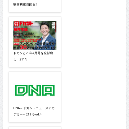
映画初主演飾る!!
ドカンと20年4月号を全部出
し 211号
DNA～ドカントニュースアカ
デミー～211号vol.4