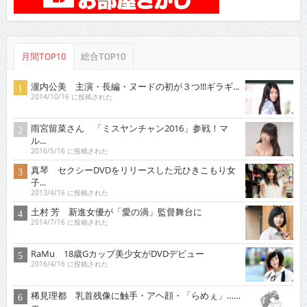
月間TOP10
総合TOP10
瀧内公美 主演・長編・ヌードの初が３つ!!!ギラギ...
2014/10/16 に投稿された
雨宮留菜さん 「ミスヤンチャン2016」参戦！マ
ル...
2016/5/16 に投稿された
真琴 セクシーDVDをリリースした元ひきこもり女
子...
2013/4/16 に投稿された
土村 芳 新進女優が「愛の渦」監督舞台に
2014/7/16 に投稿された
RaMu 18歳Gカップ美少女がDVDデビュー
2016/4/16 に投稿された
稀見理都 乳首残像に触手・アヘ顔・「らめぇ」……