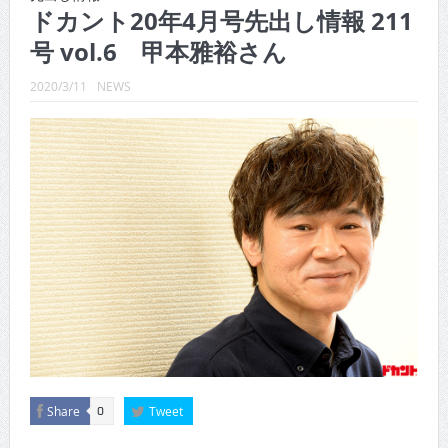
CINEMA×STYLE 289号
ドカント20年4月号先出し情報 211
号 vol.6 甲本雅裕さん
CINEMA×STYLE 288号
CINEMA×STYLE 287号
2020/3/11
NEWS
CINEMA×STYLE 286号
CINEMA×STYLE 285号
CINEMA×STYLE 294号
Share
Tweet
0