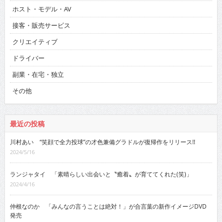
ホスト・モデル・AV
接客・販売サービス
クリエイティブ
ドライバー
副業・在宅・独立
その他
最近の投稿
川村あい “笑顔で全力投球”の才色兼備グラドルが復帰作をリリース!!
2024/5/16
ランジャタイ 「素晴らしい出会いと〝癒着〟が育ててくれた(笑)」
2024/4/16
仲根なのか 「みんなの言うことは絶対！」が合言葉の新作イメージDVD
発売