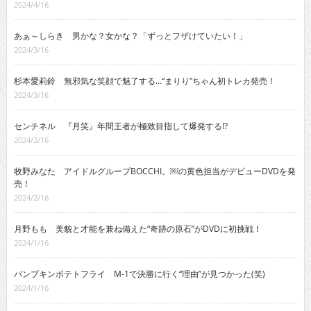
2024/4/16
あぁ～しらき 男かな？女かな？「ずっとフザけていたい！」
2024/3/16
杉本愛莉鈴 無邪気な笑顔で魅了する…“まりり”ちゃん初トレカ発売！
2024/3/16
センチネル 『月笑』年間王者が極致目指して爆発する!?
2024/2/16
牧野みなた アイドルグループBOCCHI。￼の黄色担当がデビューDVDを発
売！
2024/2/16
月野もも 美貌と才能を兼ね備えた“奇跡の原石”がDVDに初挑戦！
2024/1/16
パンプキンポテトフライ M-1で決勝に行く“理由”が見つかった(笑)
2024/1/16