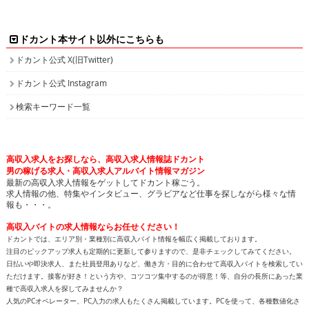
ドカント本サイト以外にこちらも
ドカント公式 X(旧Twitter)
ドカント公式 Instagram
検索キーワード一覧
高収入求人をお探しなら、高収入求人情報誌ドカント
男の稼げる求人・高収入求人アルバイト情報マガジン
最新の高収入求人情報をゲットしてドカント稼ごう。
求人情報の他、特集やインタビュー、グラビアなど仕事を探しながら様々な情
報も・・・。
高収入バイトの求人情報ならお任せください！
ドカントでは、エリア別・業種別に高収入バイト情報を幅広く掲載しております。
注目のピックアップ求人も定期的に更新して参りますので、是非チェックしてみてください。
日払いや即決求人、また社員登用ありなど、働き方・目的に合わせて高収入バイトを検索してい
ただけます。接客が好き！という方や、コツコツ集中するのが得意！等、自分の長所にあった業
種で高収入求人を探してみませんか？
人気のPCオペレーター、PC入力の求人もたくさん掲載しています。PCを使って、各種数値化さ