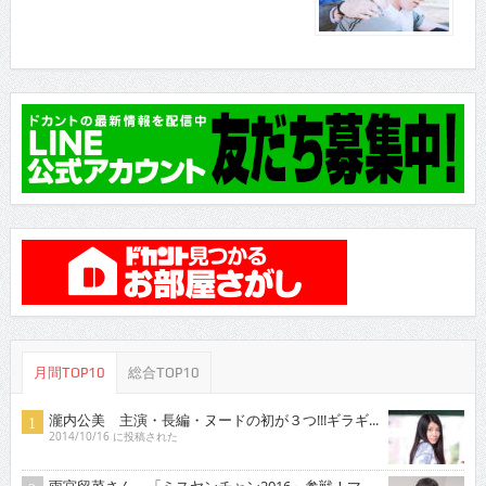
月間TOP10
総合TOP10
瀧内公美 主演・長編・ヌードの初が３つ!!!ギラギ...
2014/10/16 に投稿された
雨宮留菜さん 「ミスヤンチャン2016」参戦！マ