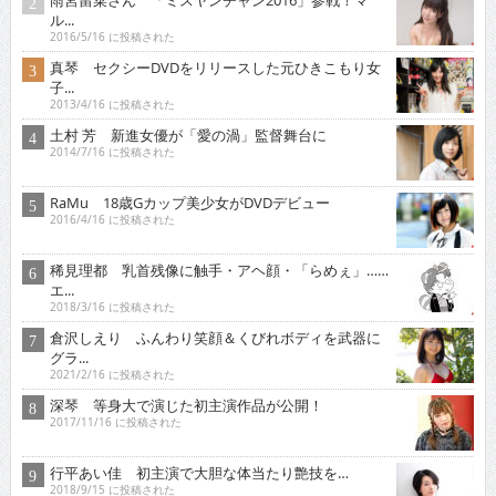
ル...
2016/5/16 に投稿された
真琴 セクシーDVDをリリースした元ひきこもり女
子...
2013/4/16 に投稿された
土村 芳 新進女優が「愛の渦」監督舞台に
2014/7/16 に投稿された
RaMu 18歳Gカップ美少女がDVDデビュー
2016/4/16 に投稿された
稀見理都 乳首残像に触手・アヘ顔・「らめぇ」……
エ...
2018/3/16 に投稿された
倉沢しえり ふんわり笑顔＆くびれボディを武器に
グラ...
2021/2/16 に投稿された
深琴 等身大で演じた初主演作品が公開！
2017/11/16 に投稿された
行平あい佳 初主演で大胆な体当たり艶技を…
2018/9/15 に投稿された