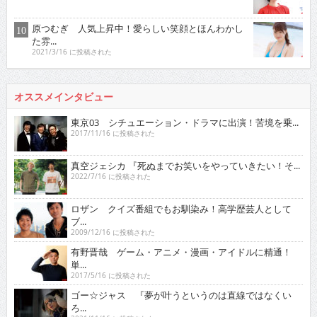
原つむぎ 人気上昇中！愛らしい笑顔とほんわかし
た雰...
2021/3/16 に投稿された
オススメインタビュー
東京03 シチュエーション・ドラマに出演！苦境を乗...
2017/11/16 に投稿された
真空ジェシカ 『死ぬまでお笑いをやっていきたい！そ...
2022/7/16 に投稿された
ロザン クイズ番組でもお馴染み！高学歴芸人として
ブ...
2009/12/16 に投稿された
有野晋哉 ゲーム・アニメ・漫画・アイドルに精通！
単...
2017/5/16 に投稿された
ゴー☆ジャス 『夢が叶うというのは直線ではなくい
ろ...