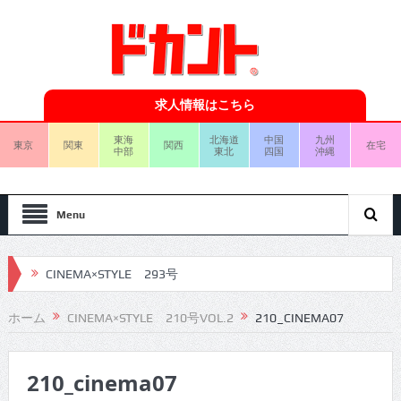
求人情報はこちら
東海
北海道
中国
九州
東京
関東
関西
在宅
中部
東北
四国
沖縄
Menu
CINEMA×STYLE 293号
CINEMA×STYLE 292号
ホーム
CINEMA×STYLE 210号VOL.2
210_CINEMA07
CINEMA×STYLE 291号
210_cinema07
CINEMA×STYLE 290号