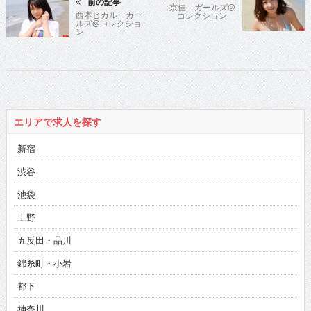
前の記事
京佳 ガールズ@
西本ヒカル ガー
コレクション
ルズ@コレクショ
ン
エリアで求人を探す
新宿
渋谷
池袋
上野
五反田・品川
錦糸町・小岩
都下
神奈川