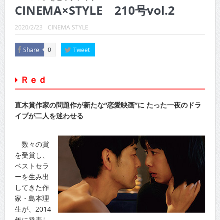
CINEMA×STYLE 289号
CINEMA×STYLE 210号vol.2
CINEMA×STYLE 288号
2020/2/23
CINEMA STYLE
CINEMA×STYLE 287号
Share
Tweet
0
CINEMA×STYLE 286号
Ｒｅｄ
CINEMA×STYLE 285号
CINEMA×STYLE 294号
直木賞作家の問題作が新たな“恋愛映画”に たった一夜のドラ
イブが二人を迷わせる
数々の賞
を受賞し、
ベストセラ
ーを生み出
してきた作
家・島本理
生が、2014
年に発表し