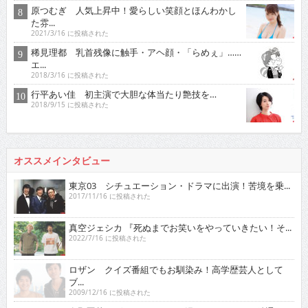
原つむぎ 人気上昇中！愛らしい笑顔とほんわかし
た雰...
2021/3/16 に投稿された
稀見理都 乳首残像に触手・アヘ顔・「らめぇ」……
エ...
2018/3/16 に投稿された
行平あい佳 初主演で大胆な体当たり艶技を…
2018/9/15 に投稿された
オススメインタビュー
東京03 シチュエーション・ドラマに出演！苦境を乗...
2017/11/16 に投稿された
真空ジェシカ 『死ぬまでお笑いをやっていきたい！そ...
2022/7/16 に投稿された
ロザン クイズ番組でもお馴染み！高学歴芸人として
ブ...
2009/12/16 に投稿された