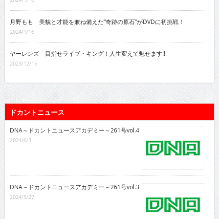
月野もも 美貌と才能を兼ね備えた“奇跡の原石”がDVDに初挑戦！
2024/1/16
ヤーレンズ 目指せライブ・キング！人生変えて魅せます!!
2023/12/15
ドカントニュース
DNA～ドカントニュースアカデミー～261号vol.4
2024/6/3
DNA～ドカントニュースアカデミー～261号vol.3
2024/5/27