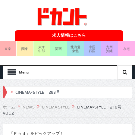
求人情報はこちら
東海
北海道
中国
九州
東京
関東
関西
在宅
中部
東北
四国
沖縄
Menu
CINEMA×STYLE 293号
CINEMA×STYLE 292号
ホーム
NEWS
CINEMA STYLE
CINEMA×STYLE 210号
VOL.2
CINEMA×STYLE 291号
CINEMA×STYLE 290号
『Ｒｅｄ』をピックアップ！