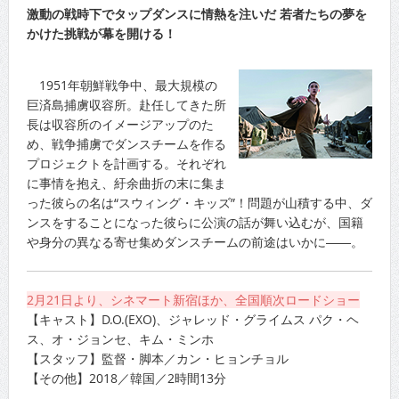
激動の戦時下でタップダンスに情熱を注いだ 若者たちの夢を
かけた挑戦が幕を開ける！
1951年朝鮮戦争中、最大規模の
巨済島捕虜収容所。赴任してきた所
長は収容所のイメージアップのた
め、戦争捕虜でダンスチームを作る
プロジェクトを計画する。それぞれ
に事情を抱え、紆余曲折の末に集ま
った彼らの名は“スウィング・キッズ”！問題が山積する中、ダ
ンスをすることになった彼らに公演の話が舞い込むが、国籍
や身分の異なる寄せ集めダンスチームの前途はいかに――。
2月21日より、シネマート新宿ほか、全国順次ロードショー
【キャスト】D.O.(EXO)、ジャレッド・グライムス パク・ヘ
ス、オ・ジョンセ、キム・ミンホ
【スタッフ】監督・脚本／カン・ヒョンチョル
【その他】2018／韓国／2時間13分