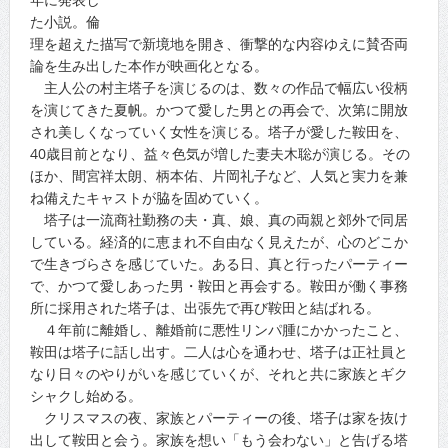
た小説。倫
理を超えた描写で新境地を開き、衝撃的な内容ゆえに賛否両
論を生み出した本作が映画化となる。
主人公の村主塔子を演じるのは、数々の作品で幅広い役柄
を演じてきた夏帆。かつて愛した男との再会で、次第に開放
され美しくなっていく女性を演じる。塔子が愛した鞍田を、
40歳目前となり、益々色気が増した妻夫木聡が演じる。その
ほか、間宮祥太朗、柄本佑、片岡礼子など、人気と実力を兼
ね備えたキャストが脇を固めていく。
塔子は一流商社勤務の夫・真、娘、真の両親と郊外で同居
している。経済的に恵まれ不自由なく見えたが、心のどこか
で生きづらさを感じていた。ある日、真と行ったパーティー
で、かつて愛しあった男・鞍田と再会する。鞍田が働く事務
所に採用された塔子は、出張先で再び鞍田と結ばれる。
４年前に離婚し、離婚前に悪性リンパ腫にかかったこと、
鞍田は塔子に話し出す。二人は心を通わせ、塔子は正社員と
なり日々のやりがいを感じていくが、それと共に家族とギク
シャクし始める。
クリスマスの夜、家族とパーティーの後、塔子は家を抜け
出して鞍田と会う。家族を想い「もう会わない」と告げる塔