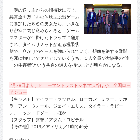
謎の送り主からの招待状に応じ、
懸賞金１万ドルの体験型脱出ゲーム
に参加した６名の男女たち。いきな
り密室に閉じ込められると、ゲーム
マスターが仕掛けたトラップに翻弄
され、タイムリミットが迫る極限状
態で、命がけのゲームを強いられていく。想像を絶する難関
を死に物狂いでクリアしていくうち、６人全員が大惨事の“唯
一の生存者”という共通の過去を持つことが明らかになる。
2月28日より、ヒューマントラストシネマ渋谷ほか、全国ロー
ドショー
【キャスト】テイラー・ラッセル、ローガン・ミラー、デボ
ラ・アン・ウォール、ジェイ・エリス、タイラー・ラビー
ン、ニック・ドダーニ、ほか
【スタッフ】監督／アダム・ロビテル
【その他】2019／アメリカ／1時間40分