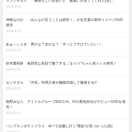
ランジャタイ 「素晴らしい出会いと〝癒着〟が育ててくれた(笑)」
2024/4/16
仲根なのか 「みんなの言うことは絶対！」が合言葉の新作イメージDVD
発売
2024/4/16
あぁ～しらき 男かな？女かな？「ずっとフザけていたい！」
2024/3/16
杉本愛莉鈴 無邪気な笑顔で魅了する…“まりり”ちゃん初トレカ発売！
2024/3/16
センチネル 『月笑』年間王者が極致目指して爆発する!?
2024/2/16
牧野みなた アイドルグループBOCCHI。￼の黄色担当がデビューDVDを発
売！
2024/2/16
パンプキンポテトフライ M-1で決勝に行く“理由”が見つかった(笑)
2024/1/16