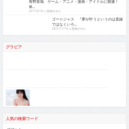
有野晋哉 ゲーム・アニメ・漫画・アイドルに精通！
単...
2017/5/16 に投稿された
ゴー☆ジャス 『夢が叶うというのは直線ではなくい
ろ...
2021/11/16 に投稿された
グラビア
人気の検索ワード