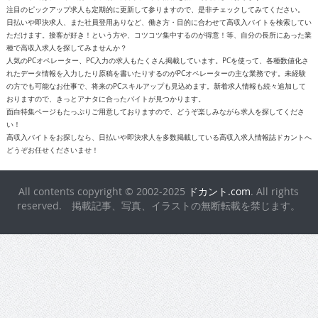
注目のピックアップ求人も定期的に更新して参りますので、是非チェックしてみてください。
日払いや即決求人、また社員登用ありなど、働き方・目的に合わせて高収入バイトを検索してい
ただけます。接客が好き！という方や、コツコツ集中するのが得意！等、自分の長所にあった業
種で高収入求人を探してみませんか？
人気のPCオペレーター、PC入力の求人もたくさん掲載しています。PCを使って、各種数値化さ
れたデータ情報を入力したり原稿を書いたりするのがPCオペレーターの主な業務です。未経験
の方でも可能なお仕事で、将来のPCスキルアップも見込めます。新着求人情報も続々追加して
おりますので、きっとアナタに合ったバイトが見つかります。
面白特集ページもたっぷりご用意しておりますので、どうぞ楽しみながら求人を探してくださ
い！
高収入バイトをお探しなら、日払いや即決求人を多数掲載している高収入求人情報誌ドカントへ
どうぞお任せくださいませ！
All contents copyright © 2002-2025
ドカント.com
. All rights
reserved. 掲載記事、写真、イラストの無断転載を禁じます。