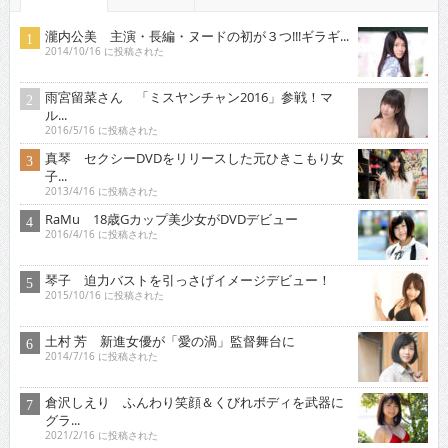
瀧内公美 主演・長編・ヌードの初が３つ!!!ギラギ...
2014/10/16 に投稿された
雨宮留菜さん 「ミスヤンチャン2016」参戦！マ
ル...
2016/5/16 に投稿された
真琴 セクシーDVDをリリースした元ひきこもり女
子...
2013/4/16 に投稿された
RaMu 18歳Gカップ美少女がDVDデビュー
2016/4/16 に投稿された
琴子 迫力バストを引っさげイメージデビュー！
2015/10/16 に投稿された
土村 芳 新進女優が「愛の渦」監督舞台に
2014/7/16 に投稿された
倉沢しえり ふんわり笑顔＆くびれボディを武器に
グラ...
2021/2/16 に投稿された