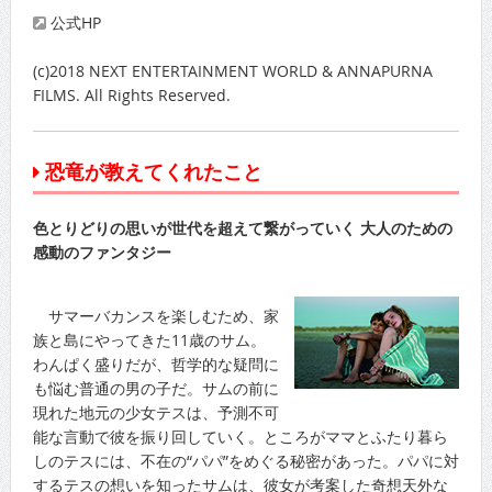
公式HP
(c)2018 NEXT ENTERTAINMENT WORLD & ANNAPURNA
FILMS. All Rights Reserved.
恐竜が教えてくれたこと
色とりどりの思いが世代を超えて繋がっていく 大人のための
感動のファンタジー
サマーバカンスを楽しむため、家
族と島にやってきた11歳のサム。
わんぱく盛りだが、哲学的な疑問に
も悩む普通の男の子だ。サムの前に
現れた地元の少女テスは、予測不可
能な言動で彼を振り回していく。ところがママとふたり暮ら
しのテスには、不在の“パパ”をめぐる秘密があった。パパに対
するテスの想いを知ったサムは、彼女が考案した奇想天外な