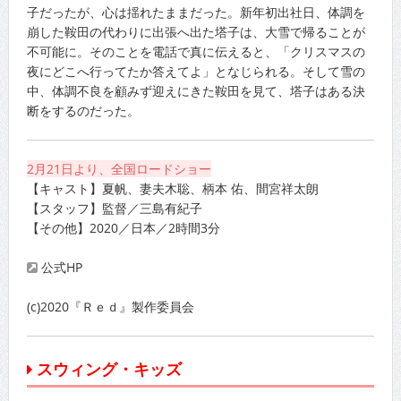
子だったが、心は揺れたままだった。新年初出社日、体調を
崩した鞍田の代わりに出張へ出た塔子は、大雪で帰ることが
不可能に。そのことを電話で真に伝えると、「クリスマスの
夜にどこへ行ってたか答えてよ」となじられる。そして雪の
中、体調不良を顧みず迎えにきた鞍田を見て、塔子はある決
断をするのだった。
2月21日より、全国ロードショー
【キャスト】夏帆、妻夫木聡、柄本 佑、間宮祥太朗
【スタッフ】監督／三島有紀子
【その他】2020／日本／2時間3分
公式HP
(c)2020『Ｒｅｄ』製作委員会
スウィング・キッズ