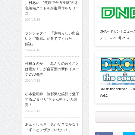
川村あい “笑顔で全力投球”の才
色兼備グラドルが復帰作をリリー
ス!!
2024/5/16
DNA～ドカントニュー
ランジャタイ 「素晴らしい出会
デミー～210号vol.4
いと〝癒着〟が育ててくれた
(笑)」
2024/4/16
仲根なのか 「みんなの言うこと
は絶対！」が合言葉の新作イメー
ジDVD発売
2024/4/16
DROP the science 2
杉本愛莉鈴 無邪気な笑顔で魅了
Vol.2
する…“まりり”ちゃん初トレカ発
売！
2024/3/16
あぁ～しらき 男かな？女かな？
「ずっとフザけていたい！」