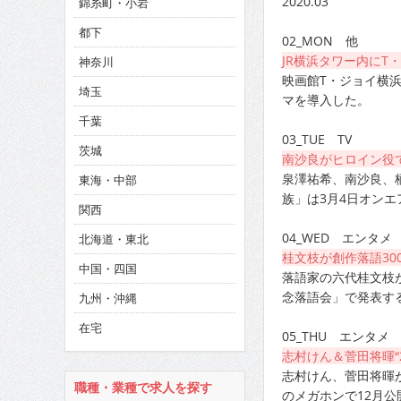
2020.03
錦糸町・小岩
CINEMA×STYLE 286号
都下
02_MON 他
CINEMA×STYLE 285号
JR横浜タワー内にT
神奈川
CINEMA×STYLE 294号
映画館T・ジョイ横
埼玉
マを導入した。
千葉
03_TUE TV
茨城
南沙良がヒロイン役
泉澤祐希、南沙良、
東海・中部
族」は3月4日オンエ
関西
04_WED エンタメ
北海道・東北
桂文枝が創作落語30
中国・四国
落語家の六代桂文枝
念落語会」で発表す
九州・沖縄
在宅
05_THU エンタメ
志村けん＆菅田将暉“
志村けん、菅田将暉
職種・業種で求人を探す
のメガホンで12月公