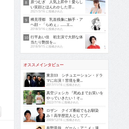
原つむぎ 人気上昇中！愛らし
い笑顔とほんわかした雰...
2021/3/16 に投稿された
稀見理都 乳首残像に触手・ア
ヘ顔・「らめぇ」……エ...
2018/3/16 に投稿された
行平あい佳 初主演で大胆な体
当たり艶技を…
2018/9/15 に投稿された
オススメインタビュー
東京03 シチュエーション・ドラ
マに出演！苦境を乗...
2017/11/16 に投稿された
真空ジェシカ 『死ぬまでお笑いを
やっていきたい！そ...
2022/7/16 に投稿された
ロザン クイズ番組でもお馴染
み！高学歴芸人としてブ...
2009/12/16 に投稿された
有野晋哉 ゲーム・アニメ・漫