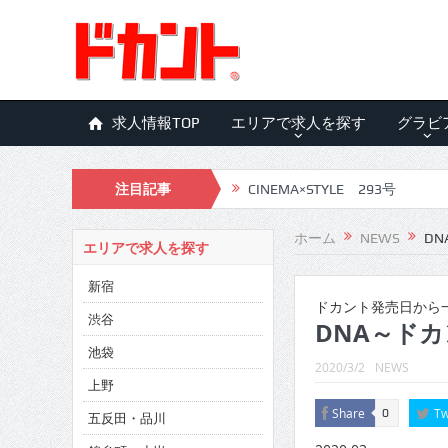
求人情報TOP
エリアで求人を探す
グラビ
注目記事
CINEMA×STYLE 293号
CINEMA×STYLE 292号
ホーム
NEWS
DN
エリアで求人を探す
CINEMA×STYLE 291号
新宿
CINEMA×STYLE 290号
ドカント発売日から一
渋谷
DNA～ドカ
CINEMA×STYLE 289号
池袋
2020/3/2
NEWS
CINEMA×STYLE 288号
上野
Share
Tw
0
五反田・品川
CINEMA×STYLE 287号