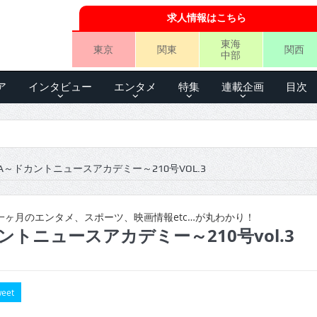
求人情報はこちら
東海
東京
関東
関西
中部
ア
インタビュー
エンタメ
特集
連載企画
目次
A～ドカントニュースアカデミー～210号VOL.3
ヶ月のエンタメ、スポーツ、映画情報etc…が丸わかり！
ントニュースアカデミー～210号vol.3
eet