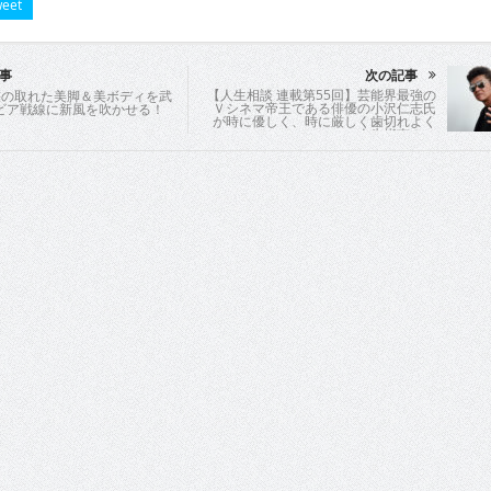
eet
事
次の記事
【人生相談 連載第55回】芸能界最強の
均整の取れた美脚＆美ボディを武
Ｖシネマ帝王である俳優の小沢仁志氏
ビア戦線に新風を吹かせる！
が時に優しく、時に厳しく歯切れよく
人生指南！