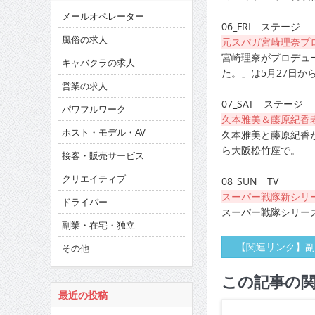
メールオペレーター
06_FRI ステージ
風俗の求人
元スパガ宮崎理奈プ
宮崎理奈がプロデュ
キャバクラの求人
た。」は5月27日から
営業の求人
07_SAT ステージ
パワフルワーク
久本雅美＆藤原紀香老
ホスト・モデル・AV
久本雅美と藤原紀香が
ら大阪松竹座で。
接客・販売サービス
クリエイティブ
08_SUN TV
スーパー戦隊新シリ
ドライバー
スーパー戦隊シリー
副業・在宅・独立
【関連リンク】副
その他
この記事の
最近の投稿