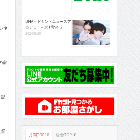
DNA～ドカントニュースア
カデミー～261号vol.2
シネ
2024/5/20
の家
「記
監督
月間TOP10
総合TOP10