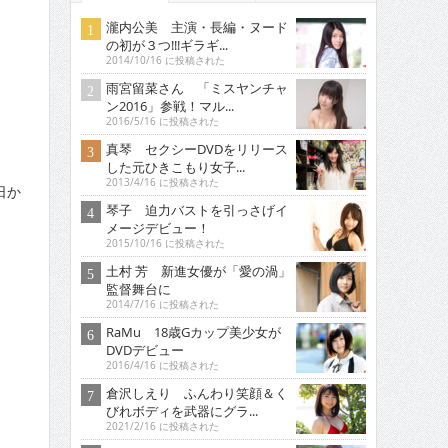
瀧内公美 主演・長編・ヌード
の初が３つ!!!ギラギ...
2014/10/16 に投稿された
雨宮留菜さん 「ミスヤンチャ
ン2016」参戦！マル...
2016/5/16 に投稿された
真琴 セクシーDVDをリリース
した元ひきこもり女子...
2013/4/16 に投稿された
日か
琴子 迫力バストを引っさげイ
メージデビュー！
2015/10/16 に投稿された
土村 芳 新進女優が「愛の渦」
監督舞台に
。
2014/7/16 に投稿された
RaMu 18歳Gカップ美少女が
DVDデビュー
2016/4/16 に投稿された
倉沢しえり ふんわり笑顔＆く
びれボディを武器にグラ...
2021/2/16 に投稿された