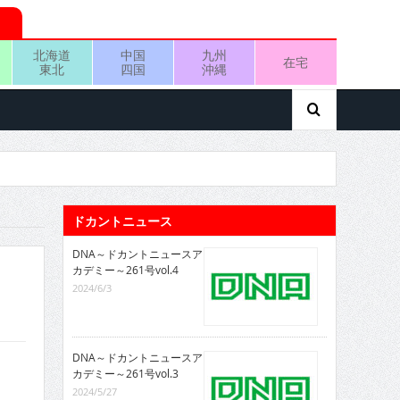
北海道
中国
九州
在宅
東北
四国
沖縄
ドカントニュース
DNA～ドカントニュースア
カデミー～261号vol.4
2024/6/3
DNA～ドカントニュースア
カデミー～261号vol.3
2024/5/27