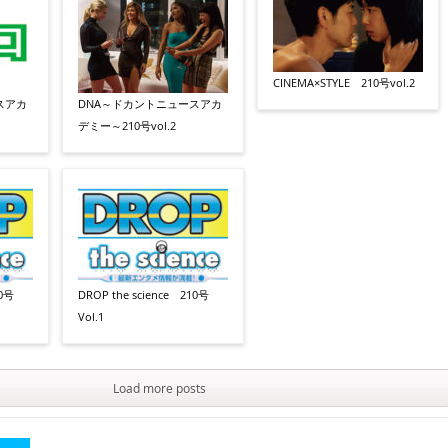
CINEMA×STYLE 210号vol.2
スアカ
DNA～ドカントニュースアカ
デミー～210号vol.2
10号
DROP the science 210号
Vol.1
Load more posts