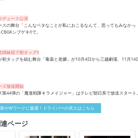
ロデュース公演
ースの舞台「こんなベタなことが私におこるなんて、思ってもみなかっ
CBGKシブゲキ!!で。
姉妹役で初タッグ!!
初タッグを組む舞台「毒薬と老嬢」が10月4日から三越劇場、11月14
ーズ放送開始
ズ第44弾の「魔進戦隊キラメイジャー」はテレビ朝日系で放送スタート
業やWワークに最適！ドライバーの求人はこちら
関連ページ