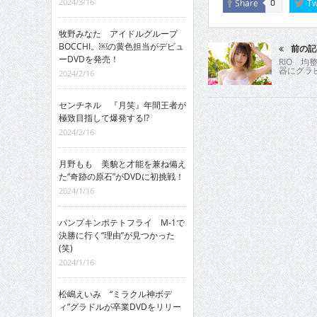
2024/3/16
Share
Tw
0
牧野みなた アイドルグループ
BOCCHI。￼の黄色担当がデビュ
前の記
ーDVDを発売！
RIO 
器にグラ
2024/2/16
センチネル 『月笑』年間王者が
極致目指して爆発する!?
2024/2/16
月野もも 美貌と才能を兼ね備え
た“奇跡の原石”がDVDに初挑戦！
2024/1/16
パンプキンポテトフライ M-1で
決勝に行く“理由”が見つかった
(笑)
2024/1/16
松嶋えいみ “ミラクル神ボデ
ィ”グラドルが卒業DVDをリリー