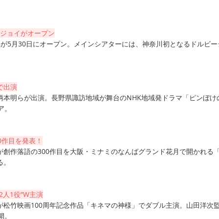
・ジョイがオープン
浜が5月30日にオープン。メインシアターには、神奈川初となるドルビー
で出演
柄本明らが出演。長野県諏訪地域が舞台のNHK地域発ドラマ「ピンぼけ
ア。
0作目を発表！
が創作落語の300作目を大阪・ミナミのなんばグランド花月で開かれる
る。
2人1役”W主演
が松竹映画100周年記念作品「キネマの神様」でダブル主演。山田洋次
開。