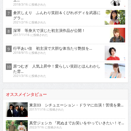
2018/3/16 に投稿された
倉沢しえり ふんわり笑顔＆くびれボディを武器に
グラ...
2021/2/16 に投稿された
深琴 等身大で演じた初主演作品が公開！
2017/11/16 に投稿された
行平あい佳 初主演で大胆な体当たり艶技を…
2018/9/15 に投稿された
原つむぎ 人気上昇中！愛らしい笑顔とほんわかし
た雰...
2021/3/16 に投稿された
オススメインタビュー
東京03 シチュエーション・ドラマに出演！苦境を乗...
2017/11/16 に投稿された
真空ジェシカ 『死ぬまでお笑いをやっていきたい！そ...
2022/7/16 に投稿された