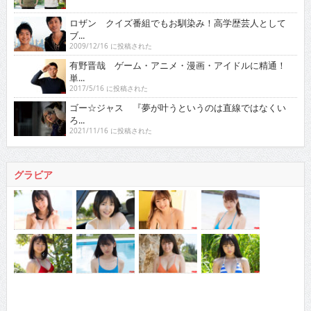
ロザン クイズ番組でもお馴染み！高学歴芸人として
ブ...
2009/12/16 に投稿された
有野晋哉 ゲーム・アニメ・漫画・アイドルに精通！
単...
2017/5/16 に投稿された
ゴー☆ジャス 『夢が叶うというのは直線ではなくい
ろ...
2021/11/16 に投稿された
グラビア