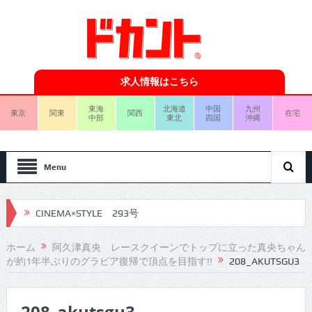
求人情報はこちら
東海
北海道
中国
九州
東京
関東
関西
在宅
中部
東北
四国
沖縄
Menu
CINEMA×STYLE 293号
CINEMA×STYLE 292号
ホーム
阿久津真央 レースクイーンでトップに立った真央ちゃん
が約1年半ぶりのグラビア復帰で頂点を目指す!!
208_AKUTSGU3
CINEMA×STYLE 291号
CINEMA×STYLE 290号