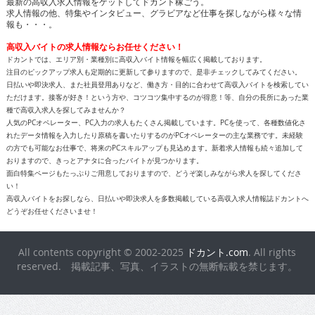
最新の高収入求人情報をゲットしてドカント稼ごう。
求人情報の他、特集やインタビュー、グラビアなど仕事を探しながら様々な情
報も・・・。
高収入バイトの求人情報ならお任せください！
ドカントでは、エリア別・業種別に高収入バイト情報を幅広く掲載しております。
注目のピックアップ求人も定期的に更新して参りますので、是非チェックしてみてください。
日払いや即決求人、また社員登用ありなど、働き方・目的に合わせて高収入バイトを検索してい
ただけます。接客が好き！という方や、コツコツ集中するのが得意！等、自分の長所にあった業
種で高収入求人を探してみませんか？
人気のPCオペレーター、PC入力の求人もたくさん掲載しています。PCを使って、各種数値化さ
れたデータ情報を入力したり原稿を書いたりするのがPCオペレーターの主な業務です。未経験
の方でも可能なお仕事で、将来のPCスキルアップも見込めます。新着求人情報も続々追加して
おりますので、きっとアナタに合ったバイトが見つかります。
面白特集ページもたっぷりご用意しておりますので、どうぞ楽しみながら求人を探してくださ
い！
高収入バイトをお探しなら、日払いや即決求人を多数掲載している高収入求人情報誌ドカントへ
どうぞお任せくださいませ！
All contents copyright © 2002-2025
ドカント.com
. All rights
reserved. 掲載記事、写真、イラストの無断転載を禁じます。