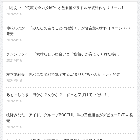
川村あい “笑顔で全力投球”の才色兼備グラドルが復帰作をリリース!!
2024/5/16
仲根なのか 「みんなの言うことは絶対！」が合言葉の新作イメージDVD
発売
2024/4/16
ランジャタイ 「素晴らしい出会いと〝癒着〟が育ててくれた(笑)」
2024/4/16
杉本愛莉鈴 無邪気な笑顔で魅了する…“まりり”ちゃん初トレカ発売！
2024/3/16
あぁ～しらき 男かな？女かな？「ずっとフザけていたい！」
2024/3/16
牧野みなた アイドルグループBOCCHI。￼の黄色担当がデビューDVDを発
売！
2024/2/16