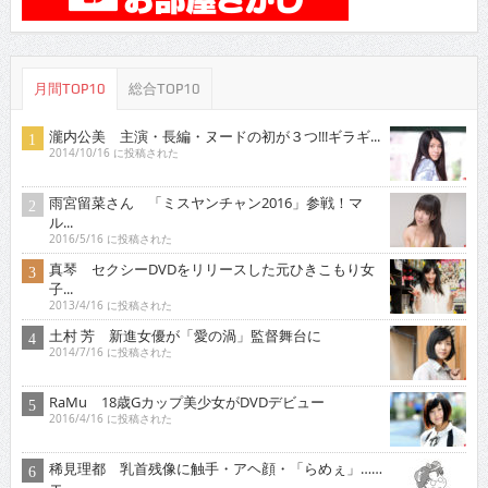
月間TOP10
総合TOP10
瀧内公美 主演・長編・ヌードの初が３つ!!!ギラギ...
2014/10/16 に投稿された
雨宮留菜さん 「ミスヤンチャン2016」参戦！マ
ル...
2016/5/16 に投稿された
真琴 セクシーDVDをリリースした元ひきこもり女
子...
2013/4/16 に投稿された
土村 芳 新進女優が「愛の渦」監督舞台に
2014/7/16 に投稿された
RaMu 18歳Gカップ美少女がDVDデビュー
2016/4/16 に投稿された
稀見理都 乳首残像に触手・アヘ顔・「らめぇ」……
エ...