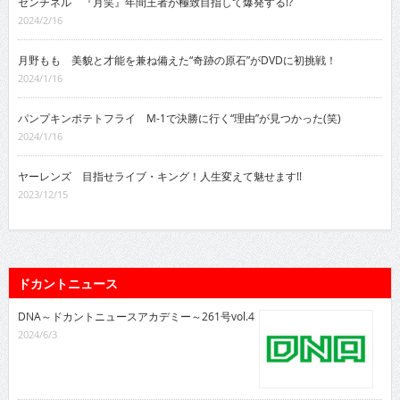
センチネル 『月笑』年間王者が極致目指して爆発する!?
2024/2/16
月野もも 美貌と才能を兼ね備えた“奇跡の原石”がDVDに初挑戦！
2024/1/16
パンプキンポテトフライ M-1で決勝に行く“理由”が見つかった(笑)
2024/1/16
ヤーレンズ 目指せライブ・キング！人生変えて魅せます!!
2023/12/15
ドカントニュース
DNA～ドカントニュースアカデミー～261号vol.4
2024/6/3