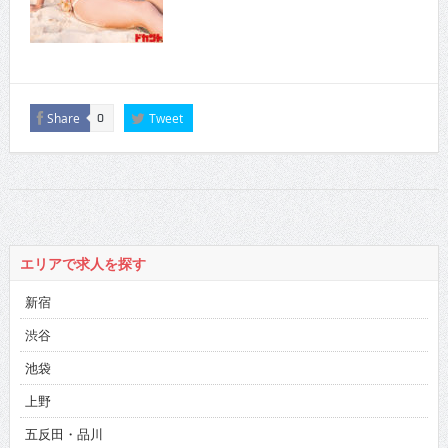
Share
Tweet
0
エリアで求人を探す
新宿
渋谷
池袋
上野
五反田・品川