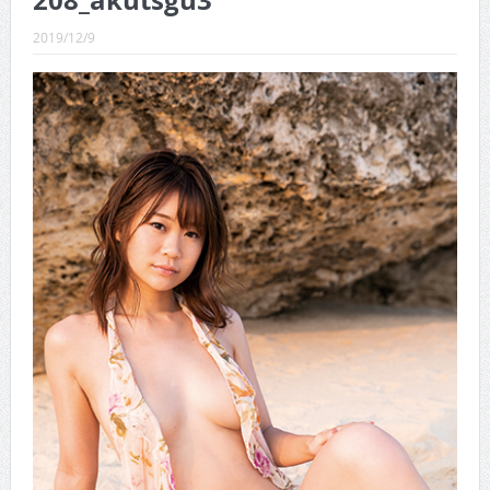
208_akutsgu3
CINEMA×STYLE 289号
2019/12/9
CINEMA×STYLE 288号
CINEMA×STYLE 287号
CINEMA×STYLE 286号
CINEMA×STYLE 285号
CINEMA×STYLE 294号