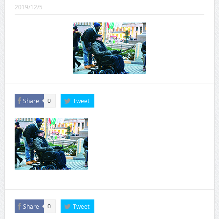
CINEMA×STYLE 289号
2019/12/5
CINEMA×STYLE 288号
CINEMA×STYLE 287号
CINEMA×STYLE 286号
CINEMA×STYLE 285号
CINEMA×STYLE 294号
Share
Tweet
0
Share
Tweet
0