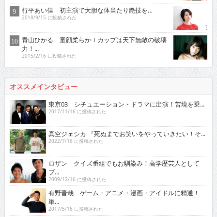
行平あい佳 初主演で大胆な体当たり艶技を…
2018/9/15 に投稿された
青山ひかる 童顔柔らかＩカップは天下無敵の破壊
力！...
2015/2/16 に投稿された
オススメインタビュー
東京03 シチュエーション・ドラマに出演！苦境を乗...
2017/11/16 に投稿された
真空ジェシカ 『死ぬまでお笑いをやっていきたい！そ...
2022/7/16 に投稿された
ロザン クイズ番組でもお馴染み！高学歴芸人として
ブ...
2009/12/16 に投稿された
有野晋哉 ゲーム・アニメ・漫画・アイドルに精通！
単...
2017/5/16 に投稿された