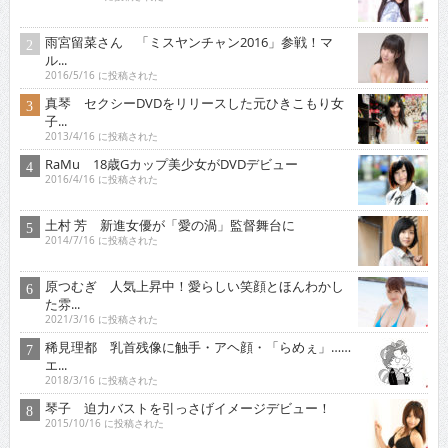
雨宮留菜さん 「ミスヤンチャン2016」参戦！マ
ル...
2016/5/16 に投稿された
真琴 セクシーDVDをリリースした元ひきこもり女
子...
2013/4/16 に投稿された
RaMu 18歳Gカップ美少女がDVDデビュー
2016/4/16 に投稿された
土村 芳 新進女優が「愛の渦」監督舞台に
2014/7/16 に投稿された
原つむぎ 人気上昇中！愛らしい笑顔とほんわかし
た雰...
2021/3/16 に投稿された
稀見理都 乳首残像に触手・アヘ顔・「らめぇ」……
エ...
2018/3/16 に投稿された
琴子 迫力バストを引っさげイメージデビュー！
2015/10/16 に投稿された