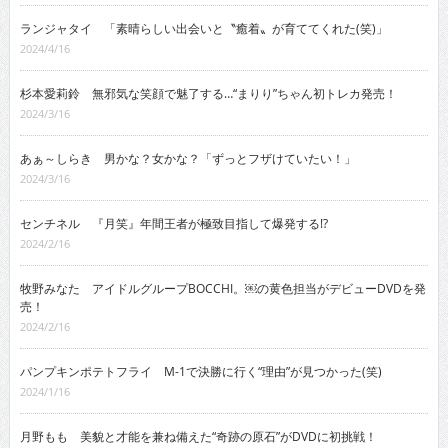
ランジャタイ 「素晴らしい出会いと〝癒着〟が育ててくれた(笑)」
2024/4/16
杉本愛莉鈴 無邪気な笑顔で魅了する…“まりり”ちゃん初トレカ発売！
2024/3/16
あぁ～しらき 男かな？女かな？「ずっとフザけていたい！」
2024/3/16
センチネル 『月笑』年間王者が極致目指して爆発する!?
2024/2/16
牧野みなた アイドルグループBOCCHI。￼の黄色担当がデビューDVDを発
売！
2024/2/16
パンプキンポテトフライ M-1で決勝に行く“理由”が見つかった(笑)
2024/1/16
月野もも 美貌と才能を兼ね備えた“奇跡の原石”がDVDに初挑戦！