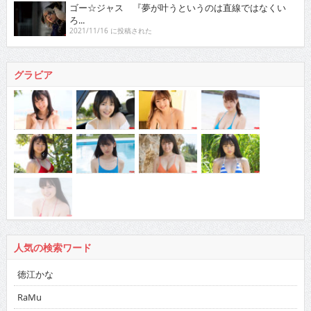
ゴー☆ジャス 『夢が叶うというのは直線ではなくい
ろ...
2021/11/16 に投稿された
グラビア
人気の検索ワード
徳江かな
RaMu