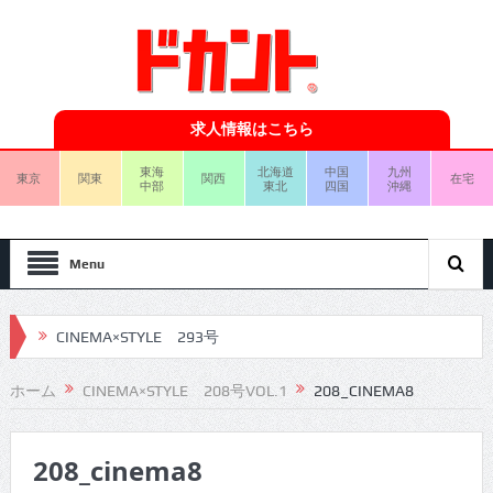
求人情報はこちら
東海
北海道
中国
九州
東京
関東
関西
在宅
中部
東北
四国
沖縄
Menu
CINEMA×STYLE 293号
CINEMA×STYLE 292号
ホーム
CINEMA×STYLE 208号VOL.1
208_CINEMA8
CINEMA×STYLE 291号
208_cinema8
CINEMA×STYLE 290号