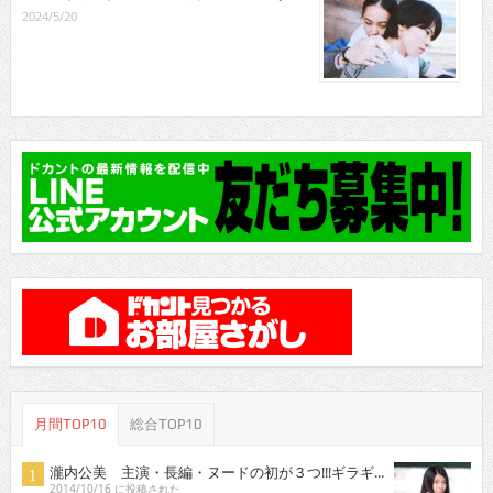
2024/5/20
月間TOP10
総合TOP10
瀧内公美 主演・長編・ヌードの初が３つ!!!ギラギ...
2014/10/16 に投稿された