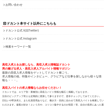
お問い合わせ
ドカント本サイト以外にこちらも
ドカント公式 X(旧Twitter)
ドカント公式 Instagram
検索キーワード一覧
高収入求人をお探しなら、高収入求人情報誌ドカント
男の稼げる求人・高収入求人アルバイト情報マガジン
最新の高収入求人情報をゲットしてドカント稼ごう。
求人情報の他、特集やインタビュー、グラビアなど仕事を探しながら様々な情
報も・・・。
高収入バイトの求人情報ならお任せください！
ドカントでは、エリア別・業種別に高収入バイト情報を幅広く掲載しております。
注目のピックアップ求人も定期的に更新して参りますので、是非チェックしてみてください。
日払いや即決求人、また社員登用ありなど、働き方・目的に合わせて高収入バイトを検索してい
ただけます。接客が好き！という方や、コツコツ集中するのが得意！等、自分の長所にあった業