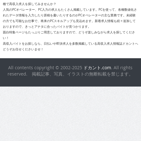
種で高収入求人を探してみませんか？
人気のPCオペレーター、PC入力の求人もたくさん掲載しています。PCを使って、各種数値化さ
れたデータ情報を入力したり原稿を書いたりするのがPCオペレーターの主な業務です。未経験
の方でも可能なお仕事で、将来のPCスキルアップも見込めます。新着求人情報も続々追加して
おりますので、きっとアナタに合ったバイトが見つかります。
面白特集ページもたっぷりご用意しておりますので、どうぞ楽しみながら求人を探してくださ
い！
高収入バイトをお探しなら、日払いや即決求人を多数掲載している高収入求人情報誌ドカントへ
どうぞお任せくださいませ！
All contents copyright © 2002-2025
ドカント.com
. All rights
reserved. 掲載記事、写真、イラストの無断転載を禁じます。