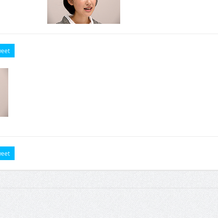
eet
eet