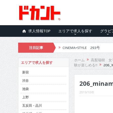
求人情報TOP
エリアで求人を探す
グラビ
注目記事
CINEMA×STYLE 293号
CINEMA×STYLE 292号
ホーム
高梨瑞樹 女
エリアで求人を探す
験が楽しめる!!
206_
CINEMA×STYLE 291号
新宿
CINEMA×STYLE 290号
渋谷
206_minam
CINEMA×STYLE 289号
池袋
2019/10/8
CINEMA×STYLE 288号
上野
五反田・品川
CINEMA×STYLE 287号