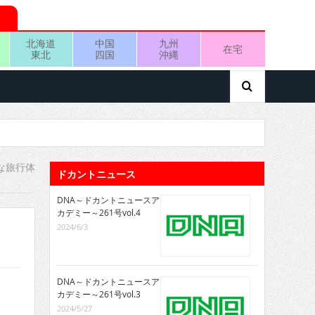
北海道
中国
九州
在宅
東北
四国
沖縄
な旅行体
ドカントニュース
DNA～ドカントニュースア
カデミー～261号vol.4
2024/6/3
DNA～ドカントニュースア
カデミー～261号vol.3
2024/5/27