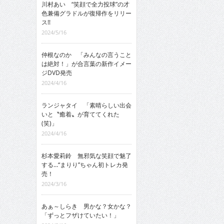
川村あい “笑顔で全力投球”の才
色兼備グラドルが復帰作をリリー
ス!!
2024/5/16
仲根なのか 「みんなの言うこと
は絶対！」が合言葉の新作イメー
ジDVD発売
2024/4/16
ランジャタイ 「素晴らしい出会
いと〝癒着〟が育ててくれた
(笑)」
2024/4/16
杉本愛莉鈴 無邪気な笑顔で魅了
する…“まりり”ちゃん初トレカ発
売！
2024/3/16
あぁ～しらき 男かな？女かな？
「ずっとフザけていたい！」