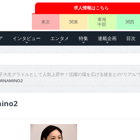
求人情報はこちら
東海
東京
関東
関西
中部
ア
インタビュー
エンタメ
特集
連載企画
目次
子大生グラドルとして人気上昇中！活躍の場を広げる彼女との“リアル”
MINAMINO2
ino2