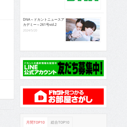
DNA～ドカントニュースア
カデミー～261号vol.2
2024/5/20
月間TOP10
総合TOP10