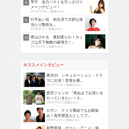
琴子 迫力バストを引っさげイ
メージデビュー！
2015/10/16 に投稿された
行平あい佳 初主演で大胆な体
当たり艶技を…
2018/9/15 に投稿された
青山ひかる 童顔柔らかＩカッ
プは天下無敵の破壊力！...
2015/2/16 に投稿された
オススメインタビュー
東京03 シチュエーション・ドラ
マに出演！苦境を乗...
2017/11/16 に投稿された
真空ジェシカ 『死ぬまでお笑いを
やっていきたい！そ...
2022/7/16 に投稿された
ロザン クイズ番組でもお馴染
み！高学歴芸人としてブ...
2009/12/16 に投稿された
有野晋哉 ゲーム・アニメ・漫