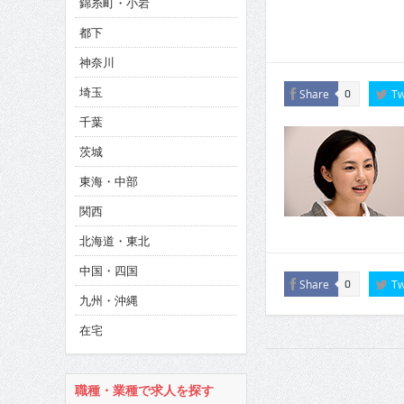
錦糸町・小岩
CINEMA×STYLE 286号
都下
CINEMA×STYLE 285号
神奈川
CINEMA×STYLE 294号
埼玉
Share
Tw
0
千葉
茨城
東海・中部
関西
北海道・東北
中国・四国
Share
Tw
0
九州・沖縄
在宅
職種・業種で求人を探す