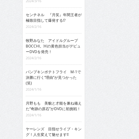
2024/3/16
センチネル 『月笑』年間王者が
極致目指して爆発する!?
2024/2/16
牧野みなた アイドルグループ
BOCCHI。￼の黄色担当がデビュ
ーDVDを発売！
2024/2/16
パンプキンポテトフライ M-1で
決勝に行く“理由”が見つかった
(笑)
2024/1/16
月野もも 美貌と才能を兼ね備え
た“奇跡の原石”がDVDに初挑戦！
2024/1/16
ヤーレンズ 目指せライブ・キン
グ！人生変えて魅せます!!