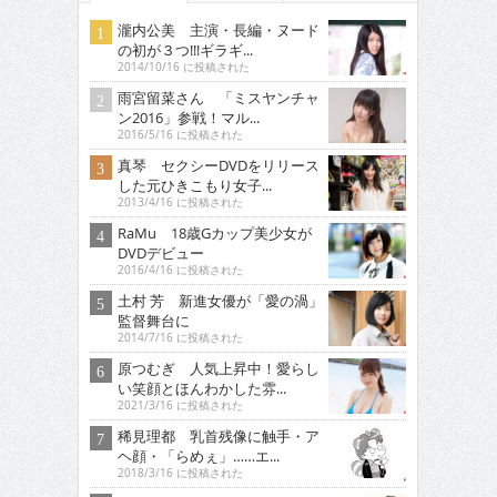
瀧内公美 主演・長編・ヌード
の初が３つ!!!ギラギ...
2014/10/16 に投稿された
雨宮留菜さん 「ミスヤンチャ
ン2016」参戦！マル...
2016/5/16 に投稿された
真琴 セクシーDVDをリリース
した元ひきこもり女子...
2013/4/16 に投稿された
RaMu 18歳Gカップ美少女が
DVDデビュー
2016/4/16 に投稿された
土村 芳 新進女優が「愛の渦」
監督舞台に
2014/7/16 に投稿された
原つむぎ 人気上昇中！愛らし
い笑顔とほんわかした雰...
2021/3/16 に投稿された
稀見理都 乳首残像に触手・ア
ヘ顔・「らめぇ」……エ...
2018/3/16 に投稿された