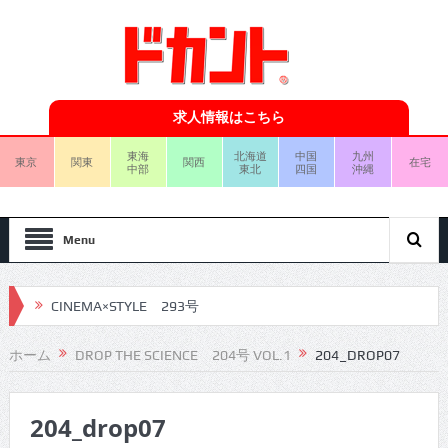
求人情報はこちら
東海
北海道
中国
九州
東京
関東
関西
在宅
中部
東北
四国
沖縄
Menu
CINEMA×STYLE 293号
CINEMA×STYLE 292号
ホーム
DROP THE SCIENCE 204号 VOL.1
204_DROP07
CINEMA×STYLE 291号
204_drop07
CINEMA×STYLE 290号