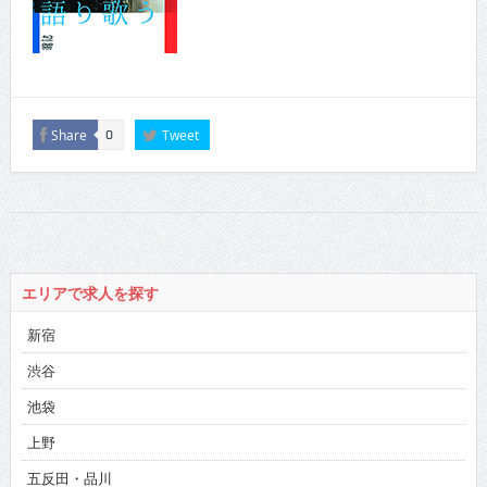
Share
Tweet
0
エリアで求人を探す
新宿
渋谷
池袋
上野
五反田・品川