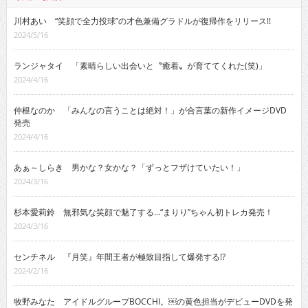
川村あい “笑顔で全力投球”の才色兼備グラドルが復帰作をリリース!!
2024/5/16
ランジャタイ 「素晴らしい出会いと〝癒着〟が育ててくれた(笑)」
2024/4/16
仲根なのか 「みんなの言うことは絶対！」が合言葉の新作イメージDVD
発売
2024/4/16
あぁ～しらき 男かな？女かな？「ずっとフザけていたい！」
2024/3/16
杉本愛莉鈴 無邪気な笑顔で魅了する…“まりり”ちゃん初トレカ発売！
2024/3/16
センチネル 『月笑』年間王者が極致目指して爆発する!?
2024/2/16
牧野みなた アイドルグループBOCCHI。￼の黄色担当がデビューDVDを発