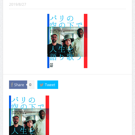
CINEMA×STYLE 289号
2019/8/27
CINEMA×STYLE 288号
CINEMA×STYLE 287号
CINEMA×STYLE 286号
CINEMA×STYLE 285号
CINEMA×STYLE 294号
Share
Tweet
0