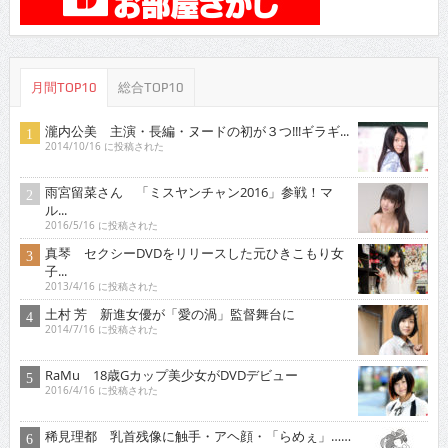
月間TOP10
総合TOP10
瀧内公美 主演・長編・ヌードの初が３つ!!!ギラギ...
2014/10/16 に投稿された
雨宮留菜さん 「ミスヤンチャン2016」参戦！マ
ル...
2016/5/16 に投稿された
真琴 セクシーDVDをリリースした元ひきこもり女
子...
2013/4/16 に投稿された
土村 芳 新進女優が「愛の渦」監督舞台に
2014/7/16 に投稿された
RaMu 18歳Gカップ美少女がDVDデビュー
2016/4/16 に投稿された
稀見理都 乳首残像に触手・アヘ顔・「らめぇ」……