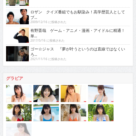
ロザン クイズ番組でもお馴染み！高学歴芸人として
ブ...
2009/12/16 に投稿された
有野晋哉 ゲーム・アニメ・漫画・アイドルに精通！
単...
2017/5/16 に投稿された
ゴー☆ジャス 『夢が叶うというのは直線ではなくい
ろ...
2021/11/16 に投稿された
グラビア