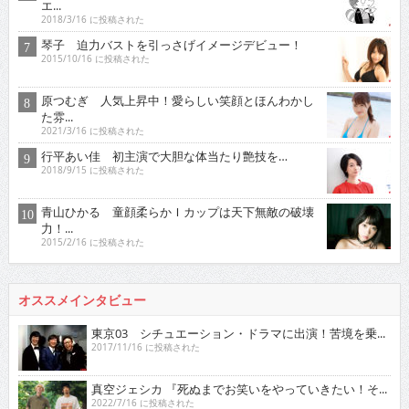
エ...
2018/3/16 に投稿された
琴子 迫力バストを引っさげイメージデビュー！
2015/10/16 に投稿された
原つむぎ 人気上昇中！愛らしい笑顔とほんわかし
た雰...
2021/3/16 に投稿された
行平あい佳 初主演で大胆な体当たり艶技を…
2018/9/15 に投稿された
青山ひかる 童顔柔らかＩカップは天下無敵の破壊
力！...
2015/2/16 に投稿された
オススメインタビュー
東京03 シチュエーション・ドラマに出演！苦境を乗...
2017/11/16 に投稿された
真空ジェシカ 『死ぬまでお笑いをやっていきたい！そ...
2022/7/16 に投稿された