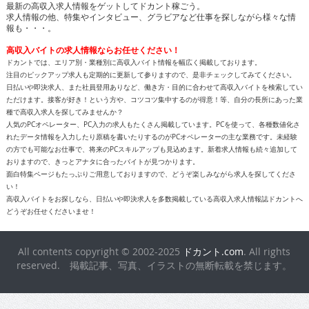
最新の高収入求人情報をゲットしてドカント稼ごう。
求人情報の他、特集やインタビュー、グラビアなど仕事を探しながら様々な情
報も・・・。
高収入バイトの求人情報ならお任せください！
ドカントでは、エリア別・業種別に高収入バイト情報を幅広く掲載しております。
注目のピックアップ求人も定期的に更新して参りますので、是非チェックしてみてください。
日払いや即決求人、また社員登用ありなど、働き方・目的に合わせて高収入バイトを検索してい
ただけます。接客が好き！という方や、コツコツ集中するのが得意！等、自分の長所にあった業
種で高収入求人を探してみませんか？
人気のPCオペレーター、PC入力の求人もたくさん掲載しています。PCを使って、各種数値化さ
れたデータ情報を入力したり原稿を書いたりするのがPCオペレーターの主な業務です。未経験
の方でも可能なお仕事で、将来のPCスキルアップも見込めます。新着求人情報も続々追加して
おりますので、きっとアナタに合ったバイトが見つかります。
面白特集ページもたっぷりご用意しておりますので、どうぞ楽しみながら求人を探してくださ
い！
高収入バイトをお探しなら、日払いや即決求人を多数掲載している高収入求人情報誌ドカントへ
どうぞお任せくださいませ！
All contents copyright © 2002-2025
ドカント.com
. All rights
reserved. 掲載記事、写真、イラストの無断転載を禁じます。