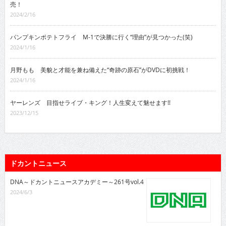
売！
2024/2/16
パンプキンポテトフライ M-1で決勝に行く“理由”が見つかった(笑)
2024/1/16
月野もも 美貌と才能を兼ね備えた“奇跡の原石”がDVDに初挑戦！
2024/1/16
ヤーレンズ 目指せライブ・キング！人生変えて魅せます!!
2023/12/15
ドカントニュース
DNA～ドカントニュースアカデミー～261号vol.4
2024/6/3