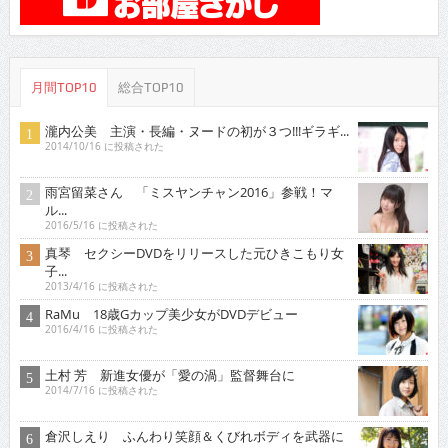
月間TOP10
総合TOP10
瀧内公美 主演・長編・ヌードの初が３つ!!!ギラギ...
2014/10/16 に投稿された
雨宮留菜さん 「ミスヤンチャン2016」参戦！マ
ル...
2016/5/16 に投稿された
真琴 セクシーDVDをリリースした元ひきこもり女
子...
2013/4/16 に投稿された
RaMu 18歳Gカップ美少女がDVDデビュー
2016/4/16 に投稿された
土村 芳 新進女優が「愛の渦」監督舞台に
2014/7/16 に投稿された
倉沢しえり ふんわり笑顔＆くびれボディを武器に