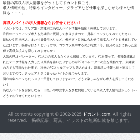
最新の高収入求人情報をゲットしてドカント稼ごう。
求人情報の他、特集やインタビュー、グラビアなど仕事を探しながら様々な情
報も・・・。
高収入バイトの求人情報ならお任せください！
ドカントでは、エリア別・業種別に高収入バイト情報を幅広く掲載しております。
注目のピックアップ求人も定期的に更新して参りますので、是非チェックしてみてください。
日払いや即決求人、また社員登用ありなど、働き方・目的に合わせて高収入バイトを検索してい
ただけます。接客が好き！という方や、コツコツ集中するのが得意！等、自分の長所にあった業
種で高収入求人を探してみませんか？
人気のPCオペレーター、PC入力の求人もたくさん掲載しています。PCを使って、各種数値化さ
れたデータ情報を入力したり原稿を書いたりするのがPCオペレーターの主な業務です。未経験
の方でも可能なお仕事で、将来のPCスキルアップも見込めます。新着求人情報も続々追加して
おりますので、きっとアナタに合ったバイトが見つかります。
面白特集ページもたっぷりご用意しておりますので、どうぞ楽しみながら求人を探してくださ
い！
高収入バイトをお探しなら、日払いや即決求人を多数掲載している高収入求人情報誌ドカントへ
どうぞお任せくださいませ！
All contents copyright © 2002-2025
ドカント.com
. All rights
reserved. 掲載記事、写真、イラストの無断転載を禁じます。