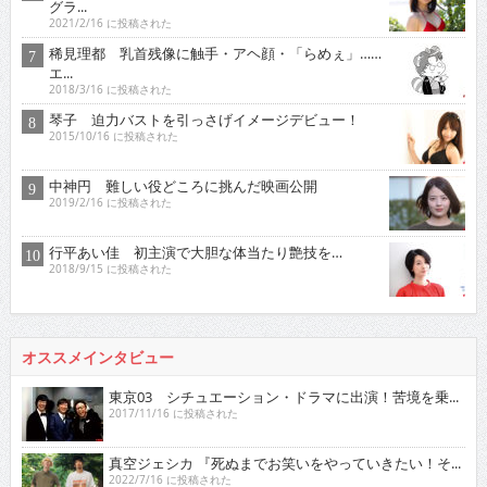
グラ...
2021/2/16 に投稿された
稀見理都 乳首残像に触手・アヘ顔・「らめぇ」……
エ...
2018/3/16 に投稿された
琴子 迫力バストを引っさげイメージデビュー！
2015/10/16 に投稿された
中神円 難しい役どころに挑んだ映画公開
2019/2/16 に投稿された
行平あい佳 初主演で大胆な体当たり艶技を…
2018/9/15 に投稿された
オススメインタビュー
東京03 シチュエーション・ドラマに出演！苦境を乗...
2017/11/16 に投稿された
真空ジェシカ 『死ぬまでお笑いをやっていきたい！そ...
2022/7/16 に投稿された