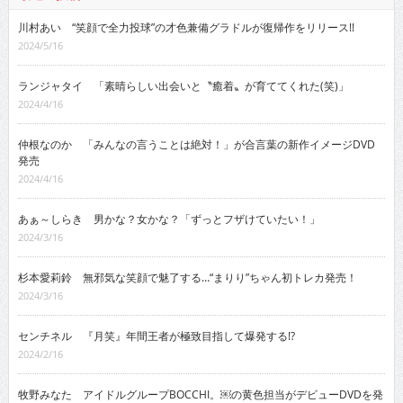
川村あい “笑顔で全力投球”の才色兼備グラドルが復帰作をリリース!!
2024/5/16
ランジャタイ 「素晴らしい出会いと〝癒着〟が育ててくれた(笑)」
2024/4/16
仲根なのか 「みんなの言うことは絶対！」が合言葉の新作イメージDVD
発売
2024/4/16
あぁ～しらき 男かな？女かな？「ずっとフザけていたい！」
2024/3/16
杉本愛莉鈴 無邪気な笑顔で魅了する…“まりり”ちゃん初トレカ発売！
2024/3/16
センチネル 『月笑』年間王者が極致目指して爆発する!?
2024/2/16
牧野みなた アイドルグループBOCCHI。￼の黄色担当がデビューDVDを発