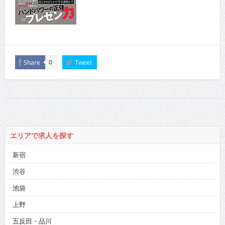
Share
Tweet
0
エリアで求人を探す
新宿
渋谷
池袋
上野
五反田・品川