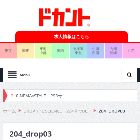
求人情報はこちら
東海
北海道
中国
九州
東京
関東
関西
在宅
中部
東北
四国
沖縄
Menu
CINEMA×STYLE 293号
CINEMA×STYLE 292号
ホーム
DROP THE SCIENCE 204号 VOL.1
204_DROP03
CINEMA×STYLE 291号
CINEMA×STYLE 290号
204_drop03
CINEMA×STYLE 289号