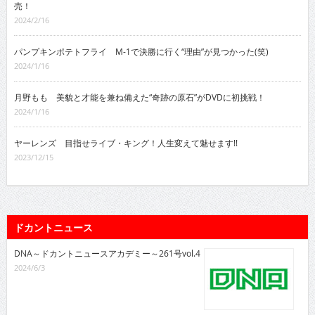
売！
2024/2/16
パンプキンポテトフライ M-1で決勝に行く“理由”が見つかった(笑)
2024/1/16
月野もも 美貌と才能を兼ね備えた“奇跡の原石”がDVDに初挑戦！
2024/1/16
ヤーレンズ 目指せライブ・キング！人生変えて魅せます!!
2023/12/15
ドカントニュース
DNA～ドカントニュースアカデミー～261号vol.4
2024/6/3