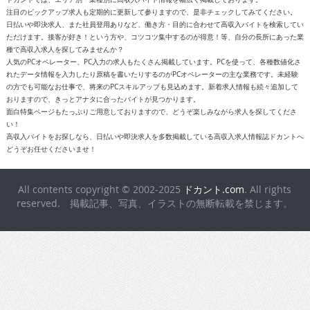
注目のピックアップ求人も定期的に更新して参りますので、是非チェックしてみてください。
日払いや即決求人、また社員登用ありなど、働き方・目的に合わせて高収入バイトを検索してい
ただけます。接客が好き！という方や、コツコツ集中するのが得意！等、自分の長所にあった業
種で高収入求人を探してみませんか？
人気のPCオペレーター、PC入力の求人もたくさん掲載しています。PCを使って、各種数値化さ
れたデータ情報を入力したり原稿を書いたりするのがPCオペレーターの主な業務です。未経験
の方でも可能なお仕事で、将来のPCスキルアップも見込めます。新着求人情報も続々追加して
おりますので、きっとアナタに合ったバイトが見つかります。
面白特集ページもたっぷりご用意しておりますので、どうぞ楽しみながら求人を探してくださ
い！
高収入バイトをお探しなら、日払いや即決求人を多数掲載している高収入求人情報誌ドカントへ
どうぞお任せくださいませ！
All contents copyright © 2002-2025
ドカント.com
. All rights
reserved. 掲載記事、写真、イラストの無断転載を禁じます。