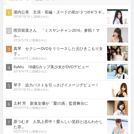
瀧内公美 主演・長編・ヌードの初が３つ!!!ギラギ...
2014/10/16 に投稿された
雨宮留菜さん 「ミスヤンチャン2016」参戦！マ
ル...
2016/5/16 に投稿された
真琴 セクシーDVDをリリースした元ひきこもり女
子...
2013/4/16 に投稿された
RaMu 18歳Gカップ美少女がDVDデビュー
2016/4/16 に投稿された
琴子 迫力バストを引っさげイメージデビュー！
2015/10/16 に投稿された
土村 芳 新進女優が「愛の渦」監督舞台に
2014/7/16 に投稿された
原つむぎ 人気上昇中！愛らしい笑顔とほんわかし
た雰...
2021/3/16 に投稿された