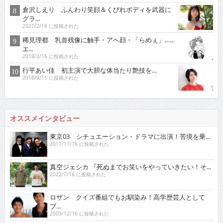
倉沢しえり ふんわり笑顔＆くびれボディを武器に
グラ...
2021/2/16 に投稿された
稀見理都 乳首残像に触手・アヘ顔・「らめぇ」……
エ...
2018/3/16 に投稿された
行平あい佳 初主演で大胆な体当たり艶技を…
2018/9/15 に投稿された
オススメインタビュー
東京03 シチュエーション・ドラマに出演！苦境を乗...
2017/11/16 に投稿された
真空ジェシカ 『死ぬまでお笑いをやっていきたい！そ...
2022/7/16 に投稿された
ロザン クイズ番組でもお馴染み！高学歴芸人として
ブ...
2009/12/16 に投稿された