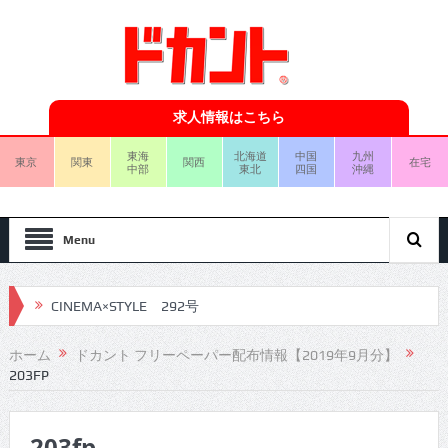
求人情報はこちら
東海
北海道
中国
九州
東京
関東
関西
在宅
中部
東北
四国
沖縄
Menu
CINEMA×STYLE 292号
CINEMA×STYLE 291号
ホーム
ドカント フリーペーパー配布情報【2019年9月分】
203FP
CINEMA×STYLE 290号
CINEMA×STYLE 289号
203fp