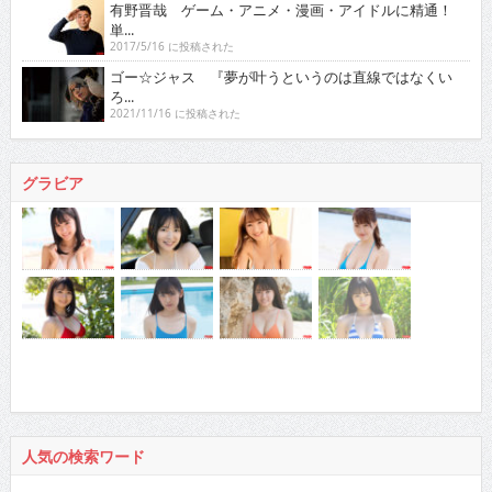
有野晋哉 ゲーム・アニメ・漫画・アイドルに精通！
単...
2017/5/16 に投稿された
ゴー☆ジャス 『夢が叶うというのは直線ではなくい
ろ...
2021/11/16 に投稿された
グラビア
人気の検索ワード