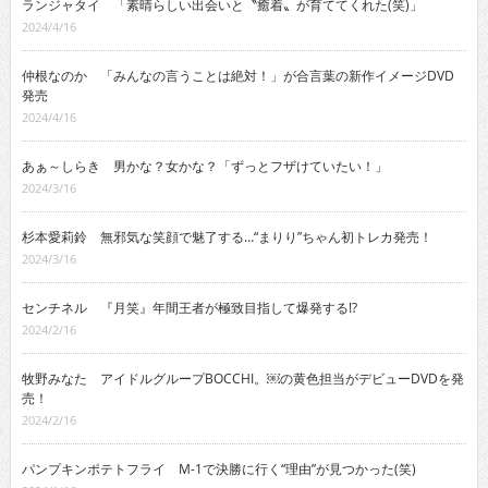
ランジャタイ 「素晴らしい出会いと〝癒着〟が育ててくれた(笑)」
2024/4/16
仲根なのか 「みんなの言うことは絶対！」が合言葉の新作イメージDVD
発売
2024/4/16
あぁ～しらき 男かな？女かな？「ずっとフザけていたい！」
2024/3/16
杉本愛莉鈴 無邪気な笑顔で魅了する…“まりり”ちゃん初トレカ発売！
2024/3/16
センチネル 『月笑』年間王者が極致目指して爆発する!?
2024/2/16
牧野みなた アイドルグループBOCCHI。￼の黄色担当がデビューDVDを発
売！
2024/2/16
パンプキンポテトフライ M-1で決勝に行く“理由”が見つかった(笑)