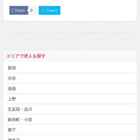
Share
Tweet
0
エリアで求人を探す
新宿
渋谷
池袋
上野
五反田・品川
錦糸町・小岩
都下