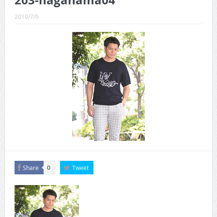
203-nagahama04
CINEMA×STYLE 289号
2019/7/9
CINEMA×STYLE 288号
CINEMA×STYLE 287号
CINEMA×STYLE 286号
CINEMA×STYLE 285号
CINEMA×STYLE 294号
Share
Tweet
0