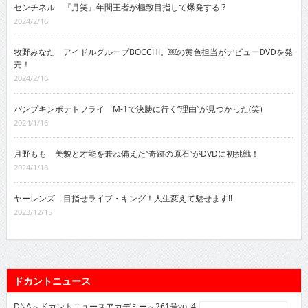
センチネル 『月笑』年間王者が極致目指して爆発する!?
2024/2/16
牧野みなた アイドルグループBOCCHI。￼の黄色担当がデビューDVDを発
売！
2024/2/16
パンプキンポテトフライ M-1で決勝に行く“理由”が見つかった(笑)
2024/1/16
月野もも 美貌と才能を兼ね備えた“奇跡の原石”がDVDに初挑戦！
2024/1/16
ヤーレンズ 目指せライブ・キング！人生変えて魅せます!!
2023/12/15
ドカントニュース
DNA～ドカントニュースアカデミー～261号vol.4