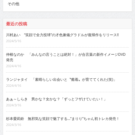
その他
最近の投稿
川村あい “笑顔で全力投球”の才色兼備グラドルが復帰作をリリース!!
2024/5/16
仲根なのか 「みんなの言うことは絶対！」が合言葉の新作イメージDVD
発売
2024/4/16
ランジャタイ 「素晴らしい出会いと〝癒着〟が育ててくれた(笑)」
2024/4/16
あぁ～しらき 男かな？女かな？「ずっとフザけていたい！」
2024/3/16
杉本愛莉鈴 無邪気な笑顔で魅了する…“まりり”ちゃん初トレカ発売！
2024/3/16