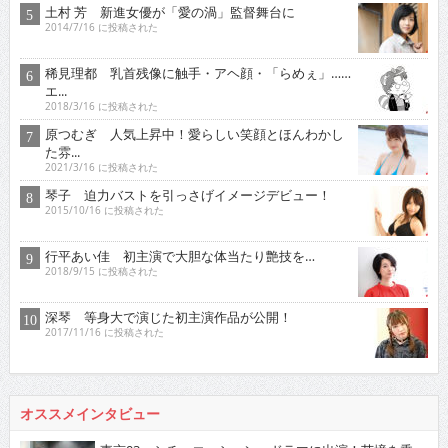
土村 芳 新進女優が「愛の渦」監督舞台に
2014/7/16 に投稿された
稀見理都 乳首残像に触手・アヘ顔・「らめぇ」……
エ...
2018/3/16 に投稿された
原つむぎ 人気上昇中！愛らしい笑顔とほんわかし
た雰...
2021/3/16 に投稿された
琴子 迫力バストを引っさげイメージデビュー！
2015/10/16 に投稿された
行平あい佳 初主演で大胆な体当たり艶技を…
2018/9/15 に投稿された
深琴 等身大で演じた初主演作品が公開！
2017/11/16 に投稿された
オススメインタビュー