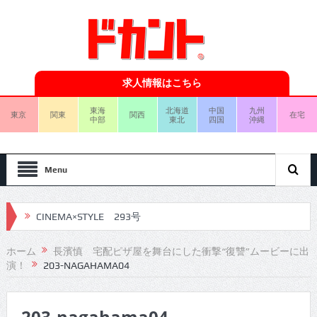
求人情報はこちら
東海
北海道
中国
九州
東京
関東
関西
在宅
中部
東北
四国
沖縄
Menu
CINEMA×STYLE 293号
CINEMA×STYLE 292号
ホーム
長濱慎 宅配ピザ屋を舞台にした衝撃“復讐”ムービーに出
演！
203-NAGAHAMA04
CINEMA×STYLE 291号
CINEMA×STYLE 290号