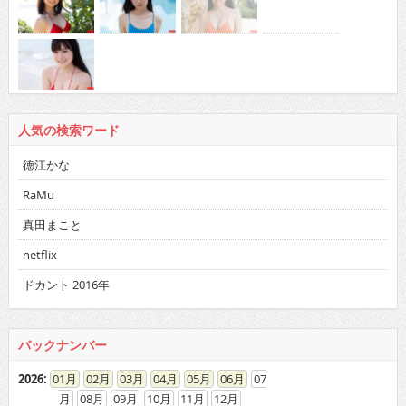
人気の検索ワード
徳江かな
RaMu
真田まこと
netflix
ドカント 2016年
バックナンバー
2026
:
01
02
03
04
05
06
07
08
09
10
11
12