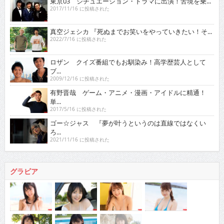
東京03 シチュエーション・ドラマに出演！苦境を乗...
2017/11/16 に投稿された
真空ジェシカ 『死ぬまでお笑いをやっていきたい！そ...
2022/7/16 に投稿された
ロザン クイズ番組でもお馴染み！高学歴芸人として
ブ...
2009/12/16 に投稿された
有野晋哉 ゲーム・アニメ・漫画・アイドルに精通！
単...
2017/5/16 に投稿された
ゴー☆ジャス 『夢が叶うというのは直線ではなくい
ろ...
2021/11/16 に投稿された
グラビア