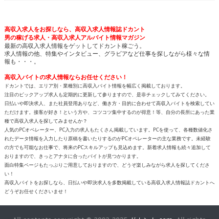
高収入求人をお探しなら、高収入求人情報誌ドカント
男の稼げる求人・高収入求人アルバイト情報マガジン
最新の高収入求人情報をゲットしてドカント稼ごう。
求人情報の他、特集やインタビュー、グラビアなど仕事を探しながら様々な情
報も・・・。
高収入バイトの求人情報ならお任せください！
ドカントでは、エリア別・業種別に高収入バイト情報を幅広く掲載しております。
注目のピックアップ求人も定期的に更新して参りますので、是非チェックしてみてください。
日払いや即決求人、また社員登用ありなど、働き方・目的に合わせて高収入バイトを検索してい
ただけます。接客が好き！という方や、コツコツ集中するのが得意！等、自分の長所にあった業
種で高収入求人を探してみませんか？
人気のPCオペレーター、PC入力の求人もたくさん掲載しています。PCを使って、各種数値化さ
れたデータ情報を入力したり原稿を書いたりするのがPCオペレーターの主な業務です。未経験
の方でも可能なお仕事で、将来のPCスキルアップも見込めます。新着求人情報も続々追加して
おりますので、きっとアナタに合ったバイトが見つかります。
面白特集ページもたっぷりご用意しておりますので、どうぞ楽しみながら求人を探してくださ
い！
高収入バイトをお探しなら、日払いや即決求人を多数掲載している高収入求人情報誌ドカントへ
どうぞお任せくださいませ！