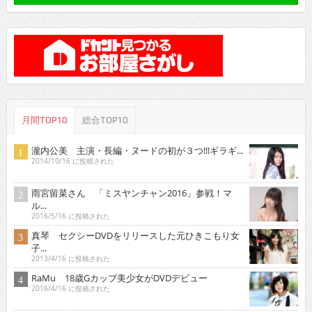
月間TOP10
総合TOP10
瀧内公美 主演・長編・ヌードの初が３つ!!!ギラギ...
2014/10/16 に投稿された
雨宮留菜さん 「ミスヤンチャン2016」参戦！マ
ル...
2016/5/16 に投稿された
真琴 セクシーDVDをリリースした元ひきこもり女
子...
2013/4/16 に投稿された
RaMu 18歳Gカップ美少女がDVDデビュー
2016/4/16 に投稿された