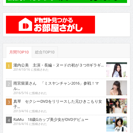
月間TOP10
総合TOP10
瀧内公美 主演・長編・ヌードの初が３つ!!!ギラギ...
2014/10/16 に投稿された
雨宮留菜さん 「ミスヤンチャン2016」参戦！マ
ル...
2016/5/16 に投稿された
真琴 セクシーDVDをリリースした元ひきこもり女
子...
2013/4/16 に投稿された
RaMu 18歳Gカップ美少女がDVDデビュー
2016/4/16 に投稿された