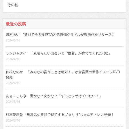
その他
最近の投稿
川村あい “笑顔で全力投球”の才色兼備グラドルが復帰作をリリース!!
2024/5/16
ランジャタイ 「素晴らしい出会いと〝癒着〟が育ててくれた(笑)」
2024/4/16
仲根なのか 「みんなの言うことは絶対！」が合言葉の新作イメージDVD
発売
2024/4/16
あぁ～しらき 男かな？女かな？「ずっとフザけていたい！」
2024/3/16
杉本愛莉鈴 無邪気な笑顔で魅了する…“まりり”ちゃん初トレカ発売！
2024/3/16