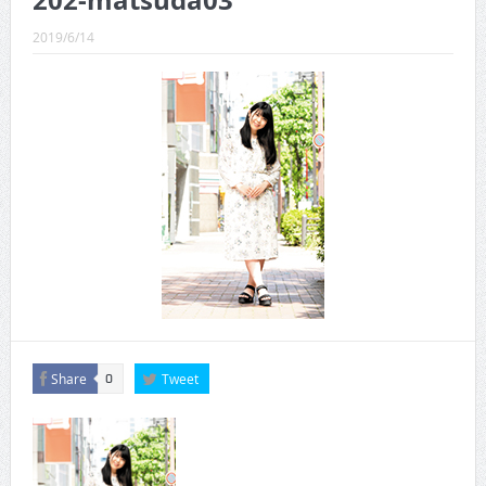
202-matsuda03
CINEMA×STYLE 289号
2019/6/14
CINEMA×STYLE 288号
CINEMA×STYLE 287号
CINEMA×STYLE 286号
CINEMA×STYLE 285号
CINEMA×STYLE 294号
Share
Tweet
0