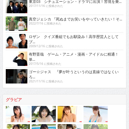
東京03 シチュエーション・ドラマに出演！苦境を乗...
2017/11/16 に投稿された
真空ジェシカ 『死ぬまでお笑いをやっていきたい！そ...
2022/7/16 に投稿された
ロザン クイズ番組でもお馴染み！高学歴芸人として
ブ...
2009/12/16 に投稿された
有野晋哉 ゲーム・アニメ・漫画・アイドルに精通！
単...
2017/5/16 に投稿された
ゴー☆ジャス 『夢が叶うというのは直線ではなくい
ろ...
2021/11/16 に投稿された
グラビア