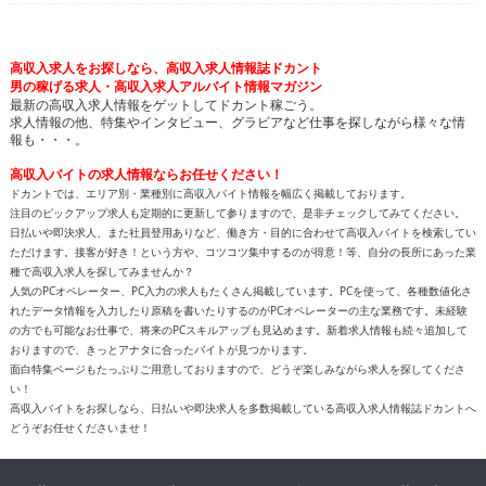
高収入求人をお探しなら、高収入求人情報誌ドカント
男の稼げる求人・高収入求人アルバイト情報マガジン
最新の高収入求人情報をゲットしてドカント稼ごう。
求人情報の他、特集やインタビュー、グラビアなど仕事を探しながら様々な情
報も・・・。
高収入バイトの求人情報ならお任せください！
ドカントでは、エリア別・業種別に高収入バイト情報を幅広く掲載しております。
注目のピックアップ求人も定期的に更新して参りますので、是非チェックしてみてください。
日払いや即決求人、また社員登用ありなど、働き方・目的に合わせて高収入バイトを検索してい
ただけます。接客が好き！という方や、コツコツ集中するのが得意！等、自分の長所にあった業
種で高収入求人を探してみませんか？
人気のPCオペレーター、PC入力の求人もたくさん掲載しています。PCを使って、各種数値化さ
れたデータ情報を入力したり原稿を書いたりするのがPCオペレーターの主な業務です。未経験
の方でも可能なお仕事で、将来のPCスキルアップも見込めます。新着求人情報も続々追加して
おりますので、きっとアナタに合ったバイトが見つかります。
面白特集ページもたっぷりご用意しておりますので、どうぞ楽しみながら求人を探してくださ
い！
高収入バイトをお探しなら、日払いや即決求人を多数掲載している高収入求人情報誌ドカントへ
どうぞお任せくださいませ！