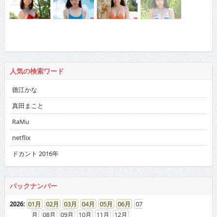
人気の検索ワード
徳江かな
真田まこと
RaMu
netflix
ドカント 2016年
バックナンバー
2026
:
01
02
03
04
05
06
07
08
09
10
11
12