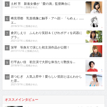
土村 芳 新進女優が「愛の渦」監督舞台に
2014/7/16 に投稿された
稀見理都 乳首残像に触手・アヘ顔・「らめぇ」……
エ...
2018/3/16 に投稿された
倉沢しえり ふんわり笑顔＆くびれボディを武器に
グラ...
2021/2/16 に投稿された
深琴 等身大で演じた初主演作品が公開！
2017/11/16 に投稿された
行平あい佳 初主演で大胆な体当たり艶技を…
2018/9/15 に投稿された
原つむぎ 人気上昇中！愛らしい笑顔とほんわかし
た雰...
2021/3/16 に投稿された
オススメインタビュー