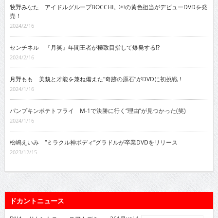
牧野みなた アイドルグループBOCCHI。￼の黄色担当がデビューDVDを発
売！
2024/2/16
センチネル 『月笑』年間王者が極致目指して爆発する!?
2024/2/16
月野もも 美貌と才能を兼ね備えた“奇跡の原石”がDVDに初挑戦！
2024/1/16
パンプキンポテトフライ M-1で決勝に行く“理由”が見つかった(笑)
2024/1/16
松嶋えいみ “ミラクル神ボディ”グラドルが卒業DVDをリリース
2023/12/15
ドカントニュース