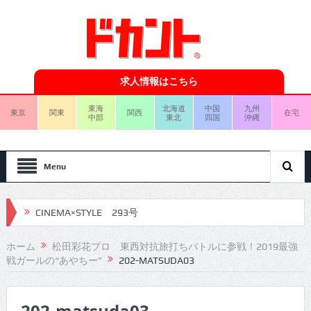
求人情報はこちら
東海
北海道
中国
九州
東京
関東
関西
在宅
中部
東北
四国
沖縄
Menu
CINEMA×STYLE 293号
CINEMA×STYLE 292号
ホーム
松田彩花プロ 東西対抗旅打ちバトルに参戦！2019最強
戦ガールの“あやちー”
202-MATSUDA03
CINEMA×STYLE 291号
CINEMA×STYLE 290号