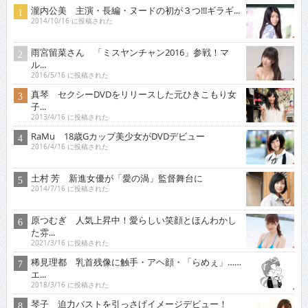
瀧内公美 主演・長編・ヌードの初が３つ!!!ギラギ...
2014/10/16 に投稿された
雨宮留菜さん 「ミスヤンチャン2016」参戦！マ
ル...
2016/5/16 に投稿された
真琴 セクシーDVDをリリースした元ひきこもり女
子...
2013/4/16 に投稿された
RaMu 18歳Gカップ美少女がDVDデビュー
2016/4/16 に投稿された
土村 芳 新進女優が「愛の渦」監督舞台に
2014/7/16 に投稿された
原つむぎ 人気上昇中！愛らしい笑顔とほんわかし
た雰...
2021/3/16 に投稿された
稀見理都 乳首残像に触手・アヘ顔・「らめぇ」……
エ...
2018/3/16 に投稿された
琴子 迫力バストを引っさげイメージデビュー！