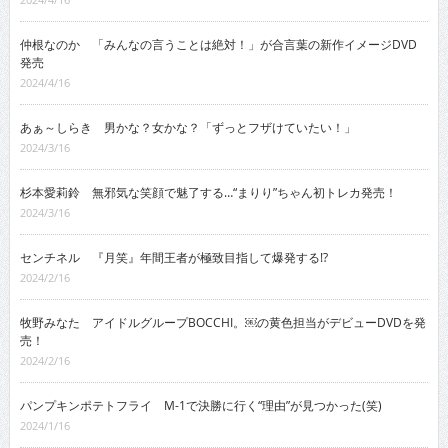
仲根なのか 「みんなの言うことは絶対！」が合言葉の新作イメージDVD
発売
2024/4/16
あぁ～しらき 男かな？女かな？「ずっとフザけていたい！」
2024/3/16
杉本愛莉鈴 無邪気な笑顔で魅了する…“まりり”ちゃん初トレカ発売！
2024/3/16
センチネル 『月笑』年間王者が極致目指して爆発する!?
2024/2/16
牧野みなた アイドルグループBOCCHI。￼の黄色担当がデビューDVDを発
売！
2024/2/16
パンプキンポテトフライ M-1で決勝に行く“理由”が見つかった(笑)
2024/1/16