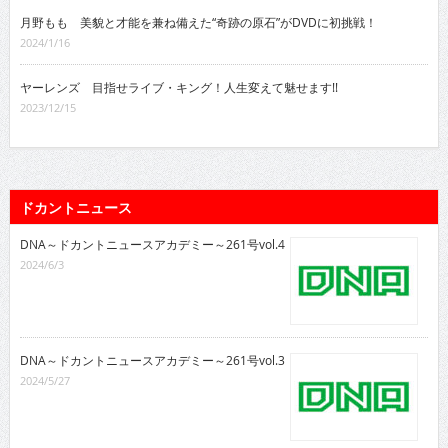
月野もも 美貌と才能を兼ね備えた“奇跡の原石”がDVDに初挑戦！
2024/1/16
ヤーレンズ 目指せライブ・キング！人生変えて魅せます!!
2023/12/15
ドカントニュース
DNA～ドカントニュースアカデミー～261号vol.4
2024/6/3
DNA～ドカントニュースアカデミー～261号vol.3
2024/5/27