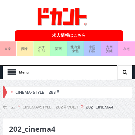
求人情報はこちら
東海
北海道
中国
九州
東京
関東
関西
在宅
中部
東北
四国
沖縄
Menu
CINEMA×STYLE 293号
CINEMA×STYLE 292号
ホーム
CINEMA×STYLE 202号VOL.1
202_CINEMA4
CINEMA×STYLE 291号
202_cinema4
CINEMA×STYLE 290号