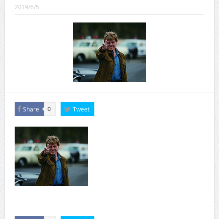
CINEMA×STYLE 289号
2019/6/5
CINEMA×STYLE 288号
CINEMA×STYLE 287号
CINEMA×STYLE 286号
CINEMA×STYLE 285号
CINEMA×STYLE 294号
Share
Tweet
0