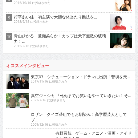
2015/10/16 に投稿された
行平あい佳 初主演で大胆な体当たり艶技を…
2018/9/15 に投稿された
青山ひかる 童顔柔らかＩカップは天下無敵の破壊
力！...
2015/2/16 に投稿された
オススメインタビュー
東京03 シチュエーション・ドラマに出演！苦境を乗...
2017/11/16 に投稿された
真空ジェシカ 『死ぬまでお笑いをやっていきたい！そ...
2022/7/16 に投稿された
ロザン クイズ番組でもお馴染み！高学歴芸人として
ブ...
2009/12/16 に投稿された
有野晋哉 ゲーム・アニメ・漫画・アイドルに精通！