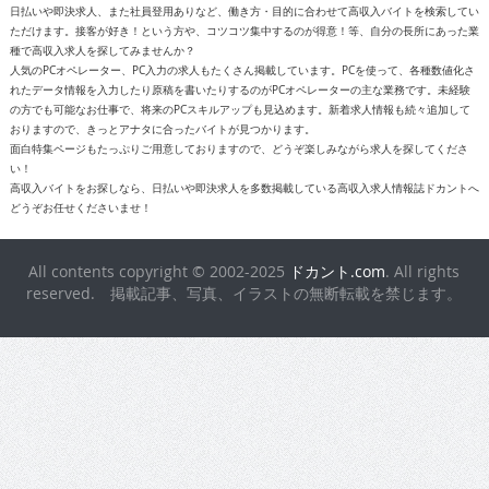
日払いや即決求人、また社員登用ありなど、働き方・目的に合わせて高収入バイトを検索してい
ただけます。接客が好き！という方や、コツコツ集中するのが得意！等、自分の長所にあった業
種で高収入求人を探してみませんか？
人気のPCオペレーター、PC入力の求人もたくさん掲載しています。PCを使って、各種数値化さ
れたデータ情報を入力したり原稿を書いたりするのがPCオペレーターの主な業務です。未経験
の方でも可能なお仕事で、将来のPCスキルアップも見込めます。新着求人情報も続々追加して
おりますので、きっとアナタに合ったバイトが見つかります。
面白特集ページもたっぷりご用意しておりますので、どうぞ楽しみながら求人を探してくださ
い！
高収入バイトをお探しなら、日払いや即決求人を多数掲載している高収入求人情報誌ドカントへ
どうぞお任せくださいませ！
All contents copyright © 2002-2025
ドカント.com
. All rights
reserved. 掲載記事、写真、イラストの無断転載を禁じます。