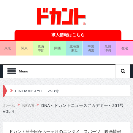
求人情報はこちら
東海
北海道
中国
九州
東京
関東
関西
在宅
中部
東北
四国
沖縄
Menu
CINEMA×STYLE 293号
CINEMA×STYLE 292号
ホーム
NEWS
DNA～ドカントニュースアカデミー～201号
VOL.4
CINEMA×STYLE 291号
CINEMA×STYLE 290号
ドカント発売日から一ヶ月のエンタメ、スポーツ、映画情報