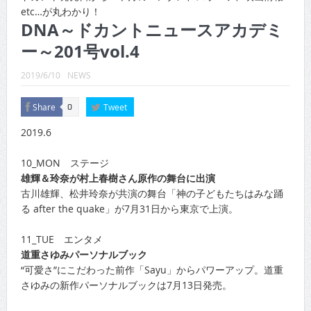
CINEMA×STYLE 289号
etc…が丸わかり！
DNA～ドカントニュースアカデミ
CINEMA×STYLE 288号
ー～201号vol.4
CINEMA×STYLE 287号
2019/6/10
NEWS
CINEMA×STYLE 286号
Share
Tweet
0
CINEMA×STYLE 285号
2019.6
CINEMA×STYLE 294号
10_MON ステージ
雄輝＆玲奈が村上春樹さん原作の舞台に出演
古川雄輝、松井玲奈が共演の舞台「神の子どもたちはみな踊
る after the quake」が7月31日から東京で上演。
11_TUE エンタメ
道重さゆみパーソナルブック
“可愛さ”にこだわった前作「Sayu」からパワーアップ。道重
さゆみの新作パーソナルブックは7月13日発売。