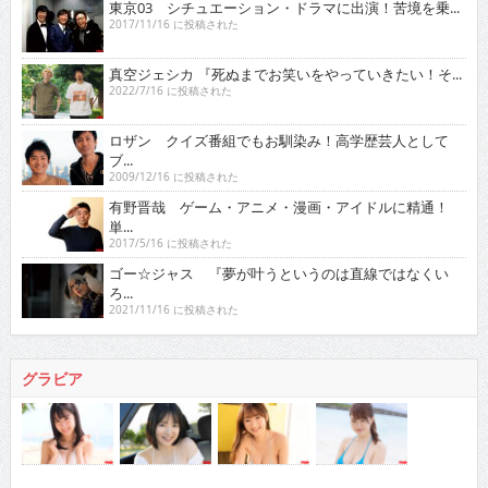
東京03 シチュエーション・ドラマに出演！苦境を乗...
2017/11/16 に投稿された
真空ジェシカ 『死ぬまでお笑いをやっていきたい！そ...
2022/7/16 に投稿された
ロザン クイズ番組でもお馴染み！高学歴芸人として
ブ...
2009/12/16 に投稿された
有野晋哉 ゲーム・アニメ・漫画・アイドルに精通！
単...
2017/5/16 に投稿された
ゴー☆ジャス 『夢が叶うというのは直線ではなくい
ろ...
2021/11/16 に投稿された
グラビア