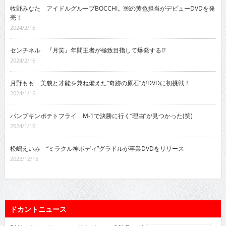
牧野みなた アイドルグループBOCCHI。￼の黄色担当がデビューDVDを発
売！
2024/2/16
センチネル 『月笑』年間王者が極致目指して爆発する!?
2024/2/16
月野もも 美貌と才能を兼ね備えた“奇跡の原石”がDVDに初挑戦！
2024/1/16
パンプキンポテトフライ M-1で決勝に行く“理由”が見つかった(笑)
2024/1/16
松嶋えいみ “ミラクル神ボディ”グラドルが卒業DVDをリリース
2023/12/15
ドカントニュース