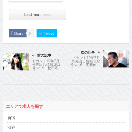
Load more posts
Share
Tweet
0
次の記事
前の記事
ドカント19年7月
ドカント19年7月
号先出し情報 202
号先出し情報 202
号 vol.6 宅麻伸
号 vol.5 松田彩
花プロ
エリアで求人を探す
新宿
渋谷