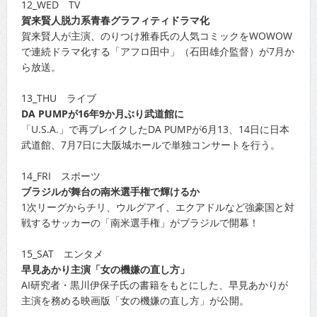
12_WED TV
賀来賢人脱力系青春グラフィティドラマ化
賀来賢人が主演、のりつけ雅春氏の人気コミックをWOWOW
で連続ドラマ化する「アフロ田中」（石田雄介監督）が7月か
ら放送。
13_THU ライブ
DA PUMPが16年9か月ぶり武道館に
「U.S.A.」で再ブレイクしたDA PUMPが6月13、14日に日本
武道館、7月7日に大阪城ホールで単独コンサートを行う。
14_FRI スポーツ
ブラジルが舞台の南米選手権で輝けるか
1次リーグからチリ、ウルグアイ、エクアドルなど強豪国と対
戦するサッカーの「南米選手権」がブラジルで開幕！
15_SAT エンタメ
早見あかり主演「女の機嫌の直し方」
AI研究者・黒川伊保子氏の書籍をもとにした、早見あかりが
主演を務める映画版「女の機嫌の直し方」が公開。