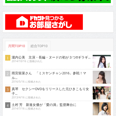
月間TOP10
総合TOP10
瀧内公美 主演・長編・ヌードの初が３つ!!!ギラギ...
2014/10/16 に投稿された
雨宮留菜さん 「ミスヤンチャン2016」参戦！マ
ル...
2016/5/16 に投稿された
真琴 セクシーDVDをリリースした元ひきこもり女
子...
2013/4/16 に投稿された
土村 芳 新進女優が「愛の渦」監督舞台に
2014/7/16 に投稿された