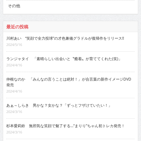
その他
最近の投稿
川村あい “笑顔で全力投球”の才色兼備グラドルが復帰作をリリース!!
2024/5/16
ランジャタイ 「素晴らしい出会いと〝癒着〟が育ててくれた(笑)」
2024/4/16
仲根なのか 「みんなの言うことは絶対！」が合言葉の新作イメージDVD
発売
2024/4/16
あぁ～しらき 男かな？女かな？「ずっとフザけていたい！」
2024/3/16
杉本愛莉鈴 無邪気な笑顔で魅了する…“まりり”ちゃん初トレカ発売！
2024/3/16