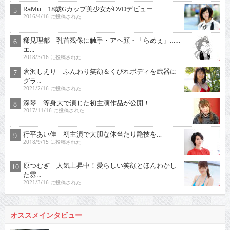
RaMu 18歳Gカップ美少女がDVDデビュー
2016/4/16 に投稿された
稀見理都 乳首残像に触手・アヘ顔・「らめぇ」……
エ...
2018/3/16 に投稿された
倉沢しえり ふんわり笑顔＆くびれボディを武器に
グラ...
2021/2/16 に投稿された
深琴 等身大で演じた初主演作品が公開！
2017/11/16 に投稿された
行平あい佳 初主演で大胆な体当たり艶技を…
2018/9/15 に投稿された
原つむぎ 人気上昇中！愛らしい笑顔とほんわかし
た雰...
2021/3/16 に投稿された
オススメインタビュー