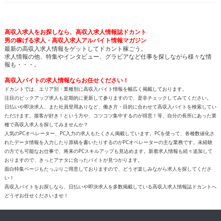
高収入求人をお探しなら、高収入求人情報誌ドカント
男の稼げる求人・高収入求人アルバイト情報マガジン
最新の高収入求人情報をゲットしてドカント稼ごう。
求人情報の他、特集やインタビュー、グラビアなど仕事を探しながら様々な情
報も・・・。
高収入バイトの求人情報ならお任せください！
ドカントでは、エリア別・業種別に高収入バイト情報を幅広く掲載しております。
注目のピックアップ求人も定期的に更新して参りますので、是非チェックしてみてください。
日払いや即決求人、また社員登用ありなど、働き方・目的に合わせて高収入バイトを検索してい
ただけます。接客が好き！という方や、コツコツ集中するのが得意！等、自分の長所にあった業
種で高収入求人を探してみませんか？
人気のPCオペレーター、PC入力の求人もたくさん掲載しています。PCを使って、各種数値化さ
れたデータ情報を入力したり原稿を書いたりするのがPCオペレーターの主な業務です。未経験
の方でも可能なお仕事で、将来のPCスキルアップも見込めます。新着求人情報も続々追加して
おりますので、きっとアナタに合ったバイトが見つかります。
面白特集ページもたっぷりご用意しておりますので、どうぞ楽しみながら求人を探してくださ
い！
高収入バイトをお探しなら、日払いや即決求人を多数掲載している高収入求人情報誌ドカントへ
どうぞお任せくださいませ！