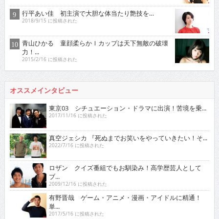
行平あい佳 初主演で大胆な体当たり艶技を…
2018/9/15 に投稿された
青山ひかる 童顔柔らかＩカップは天下無敵の破壊
力！...
2015/2/16 に投稿された
オススメインタビュー
東京03 シチュエーション・ドラマに出演！苦境を乗...
2017/11/16 に投稿された
真空ジェシカ 『死ぬまでお笑いをやっていきたい！そ...
2022/7/16 に投稿された
ロザン クイズ番組でもお馴染み！高学歴芸人として
ブ...
2009/12/16 に投稿された
有野晋哉 ゲーム・アニメ・漫画・アイドルに精通！
単...
2017/5/16 に投稿された