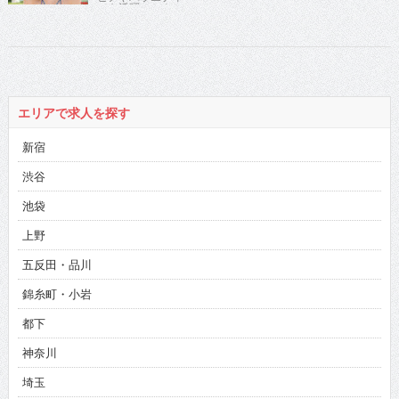
でも活躍のセクシ
ークイーンがファ
ーストイメージ発
売！
エリアで求人を探す
新宿
渋谷
池袋
上野
五反田・品川
錦糸町・小岩
都下
神奈川
埼玉