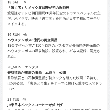
18_SAT TV
「逃亡者」リメイク渡辺謙が初の医師役
渡辺謙がテレビ朝日開局60周年記念のドラマスペシャルに主
演。米ドラマ、映画「逃亡者」を同局が日本で初めて完全リ
メイクする。
19_SUN 他
ハウステンボス8億円の黄金風呂
18金で作った重さ150キロ超のバスタブが長崎県佐世保市の
ハウステンボスの温泉施設に設置され、ギネス記録に認定さ
れた。
20_MON エンタメ
香取慎吾が主演の映画「凪待ち」公開
香取慎吾と白石和彌監督が初タッグを組んだ映画「凪待ち」
は6月公開。「喪失と再生」をテーマに掲げた重厚な人間ドラ
マだ。
21_TUE 他
JR東日本ベックスコーヒーが値上げ