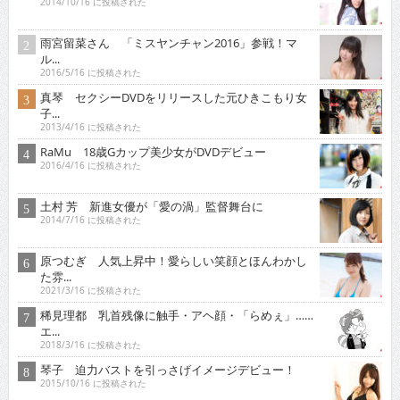
2014/10/16 に投稿された
雨宮留菜さん 「ミスヤンチャン2016」参戦！マ
ル...
2016/5/16 に投稿された
真琴 セクシーDVDをリリースした元ひきこもり女
子...
2013/4/16 に投稿された
RaMu 18歳Gカップ美少女がDVDデビュー
2016/4/16 に投稿された
土村 芳 新進女優が「愛の渦」監督舞台に
2014/7/16 に投稿された
原つむぎ 人気上昇中！愛らしい笑顔とほんわかし
た雰...
2021/3/16 に投稿された
稀見理都 乳首残像に触手・アヘ顔・「らめぇ」……
エ...
2018/3/16 に投稿された
琴子 迫力バストを引っさげイメージデビュー！
2015/10/16 に投稿された