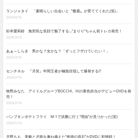
ランジャタイ 「素晴らしい出会いと〝癒着〟が育ててくれた(笑)」
2024/4/16
杉本愛莉鈴 無邪気な笑顔で魅了する…“まりり”ちゃん初トレカ発売！
2024/3/16
あぁ～しらき 男かな？女かな？「ずっとフザけていたい！」
2024/3/16
センチネル 『月笑』年間王者が極致目指して爆発する!?
2024/2/16
牧野みなた アイドルグループBOCCHI。￼の黄色担当がデビューDVDを発
売！
2024/2/16
パンプキンポテトフライ M-1で決勝に行く“理由”が見つかった(笑)
2024/1/16
月野もも 美貌と才能を兼ね備えた“奇跡の原石”がDVDに初挑戦！