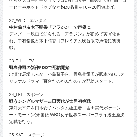
ベックスコーヒーショップは6月1日から1都8県の79店舗でコ
ーヒーやホットドッグなど約30品目を10～20円値上げ。
22_WED エンタメ
中村倫也＆木下晴香「アラジン」で声優に
ディズニー映画で知られる「アラジン」が初めて実写化さ
れ、中村倫也と木下晴香はプレミアム吹替版で声優に初挑
戦。
23_THU TV
野島伸司の新作FODで配信開始
出演は馬場ふみか、小島藤子ら。野島伸司氏が脚本のFODオ
リジナルドラマ「百合だのかんだの」が配信スタート。
24_FRI スポーツ
戦うシングルマザー吉田実代が世界初挑戦
東洋太平洋＆日本女子バンタム級王者・吉田実代がケーシ
ー・モートン(米国)とWBO女子世界スーパーフライ級王座決
定戦を行う。
25_SAT ステージ