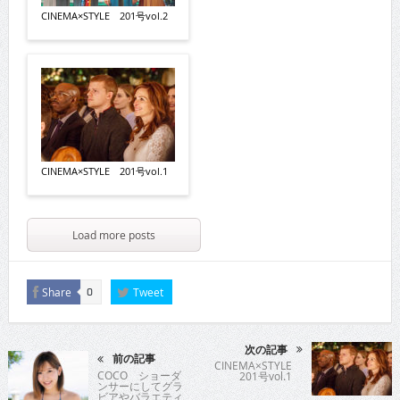
CINEMA×STYLE 201号vol.2
CINEMA×STYLE 201号vol.1
Load more posts
Share
Tweet
0
次の記事
前の記事
CINEMA×STYLE
COCO ショーダ
201号vol.1
ンサーにしてグラ
ビアやバラエティ