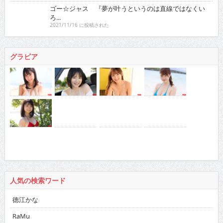
ゴー☆ジャス 『夢が叶うというのは直線ではなくい
ろ...
2021/11/16 に投稿された
グラビア
人気の検索ワード
徳江かな
RaMu