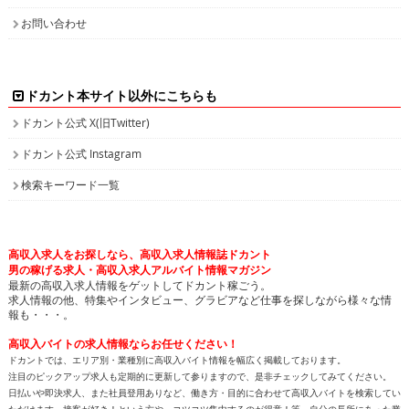
お問い合わせ
ドカント本サイト以外にこちらも
ドカント公式 X(旧Twitter)
ドカント公式 Instagram
検索キーワード一覧
高収入求人をお探しなら、高収入求人情報誌ドカント
男の稼げる求人・高収入求人アルバイト情報マガジン
最新の高収入求人情報をゲットしてドカント稼ごう。
求人情報の他、特集やインタビュー、グラビアなど仕事を探しながら様々な情
報も・・・。
高収入バイトの求人情報ならお任せください！
ドカントでは、エリア別・業種別に高収入バイト情報を幅広く掲載しております。
注目のピックアップ求人も定期的に更新して参りますので、是非チェックしてみてください。
日払いや即決求人、また社員登用ありなど、働き方・目的に合わせて高収入バイトを検索してい