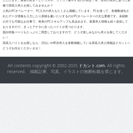
ただけます。接客が好き！という方や、コツコツ集中するのが得意！等、自分の長所にあった業
種で高収入求人を探してみませんか？
人気のPCオペレーター、PC入力の求人もたくさん掲載しています。PCを使って、各種数値化さ
れたデータ情報を入力したり原稿を書いたりするのがPCオペレーターの主な業務です。未経験
の方でも可能なお仕事で、将来のPCスキルアップも見込めます。新着求人情報も続々追加して
おりますので、きっとアナタに合ったバイトが見つかります。
面白特集ページもたっぷりご用意しておりますので、どうぞ楽しみながら求人を探してくださ
い！
高収入バイトをお探しなら、日払いや即決求人を多数掲載している高収入求人情報誌ドカントへ
どうぞお任せくださいませ！
All contents copyright © 2002-2025
ドカント.com
. All rights
reserved. 掲載記事、写真、イラストの無断転載を禁じます。