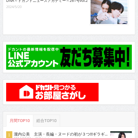
DNA～ドカントニュースアカデミー～261号vol.2
2024/5/20
月間TOP10
総合TOP10
瀧内公美 主演・長編・ヌードの初が３つ!!!ギラギ...