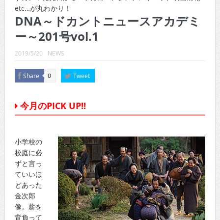
CINEMA×STYLE 289号
etc…が丸わかり！
DNA～ドカントニュースアカデミ
CINEMA×STYLE 288号
ー～201号vol.1
CINEMA×STYLE 287号
2019/5/20
NEWS
CINEMA×STYLE 286号
Share
Tweet
0
CINEMA×STYLE 285号
CINEMA×STYLE 294号
今月のPICK UP!!
小学校の
校庭に必
ずと言っ
ていいほ
どあった
金次郎
像。薪を
背負って