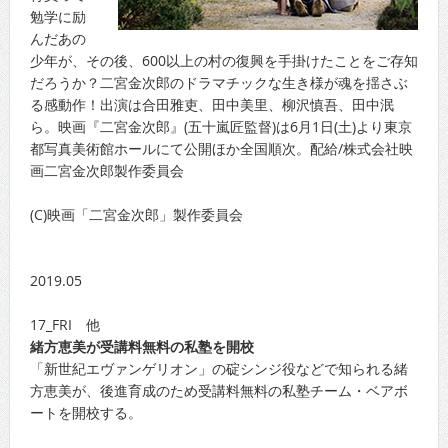
勉学に励
んだあの
少年が、その後、600以上の村の復興を手掛けたことをご存知
だろうか？二宮金次郎のドラマチックな生き様が魂を揺さぶ
る感動作！出演は合田雅吏、田中美里、柳沢慎吾、田中泯
ら。映画『二宮金次郎』(五十嵐匠監督)は6月1日(土)より東京
都写真美術館ホールにて公開ほか全国順次。配給/株式会社映
画二宮金次郎製作委員会
(C)映画「二宮金次郎」製作委員会
2019.05
17_FRI 他
緒方恵美が受講料無料の私塾を開校
「新世紀エヴァンゲリオン」の碇シンジ役などで知られる緒
方恵美が、後進育成のため受講料無料の私塾チーム・ベアボ
ートを開校する。