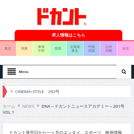
求人情報はこちら
東海
北海道
中国
九州
東京
関東
関西
在宅
中部
東北
四国
沖縄
Menu
CINEMA×STYLE 293号
CINEMA×STYLE 292号
ホーム
NEWS
DNA～ドカントニュースアカデミー～201号
VOL.1
CINEMA×STYLE 291号
CINEMA×STYLE 290号
ドカント発売日から一ヶ月のエンタメ、スポーツ、映画情報