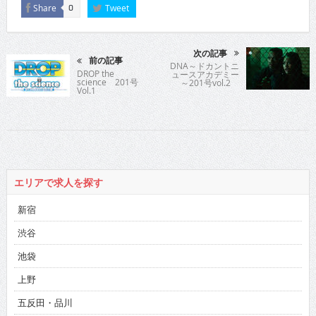
Share
Tweet
0
次の記事
前の記事
DNA～ドカントニ
DROP the
ュースアカデミー
science 201号
～201号vol.2
Vol.1
エリアで求人を探す
新宿
渋谷
池袋
上野
五反田・品川