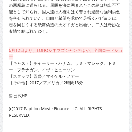
の悪魔島に送られる。周囲を海に囲まれたこの島は脱出不可
能として知られ、囚人達は人権をはく奪され過酷な強制労働
を科せられていた。自由と希望を求めて足掻くパピヨンは、
志を同じくする紙幣偽造の天才ドガと出会い、二人は奇妙な
友情で結ばれてゆく。
6月12日より、TOHOシネマズシャンテほか、全国ロードショ
ー
【キャスト】チャーリー・ハナム、ラミ・マレック、トミ
ー・フラナガン、イヴ・ヒューソン
【スタッフ】監督／マイケル・ノアー
【その他】2017／アメリカ／2時間13分
公式HP
(c)2017 Papillon Movie Finance LLC. ALL RIGHTS
RESERVED.