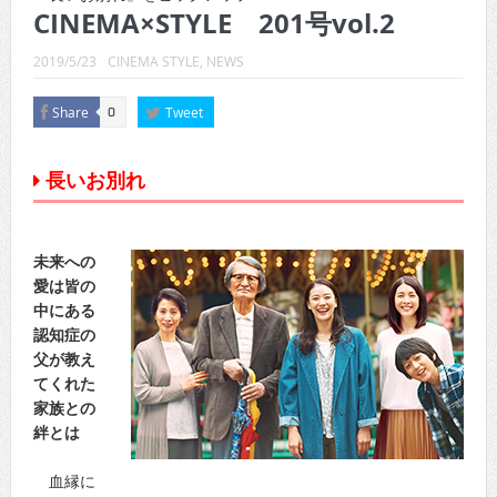
CINEMA×STYLE 289号
CINEMA×STYLE 201号vol.2
CINEMA×STYLE 288号
2019/5/23
CINEMA STYLE
,
NEWS
CINEMA×STYLE 287号
Share
Tweet
0
CINEMA×STYLE 286号
長いお別れ
CINEMA×STYLE 285号
CINEMA×STYLE 294号
未来への
愛は皆の
中にある
認知症の
父が教え
てくれた
家族との
絆とは
血縁に