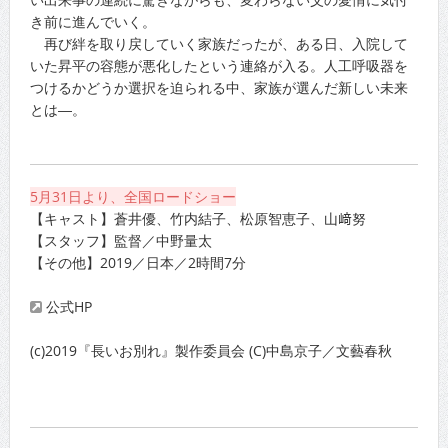
き前に進んでいく。
再び絆を取り戻していく家族だったが、ある日、入院して
いた昇平の容態が悪化したという連絡が入る。人工呼吸器を
つけるかどうか選択を迫られる中、家族が選んだ新しい未来
とは―。
5月31日より、全国ロードショー
【キャスト】蒼井優、竹内結子、松原智恵子、山﨑努
【スタッフ】監督／中野量太
【その他】2019／日本／2時間7分
公式HP
(c)2019『長いお別れ』製作委員会 (C)中島京子／文藝春秋