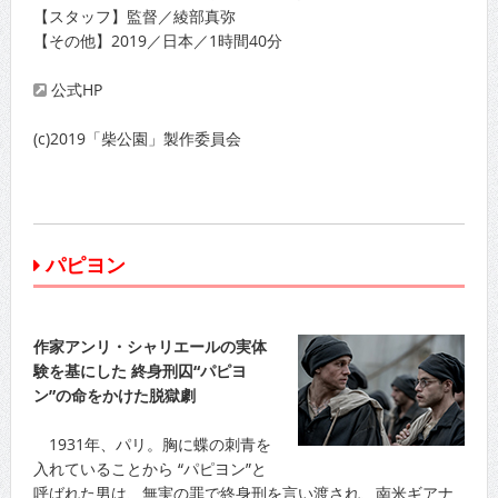
【スタッフ】監督／綾部真弥
【その他】2019／日本／1時間40分
公式HP
(c)2019「柴公園」製作委員会
パピヨン
作家アンリ・シャリエールの実体
験を基にした 終身刑囚“パピヨ
ン”の命をかけた脱獄劇
1931年、パリ。胸に蝶の刺青を
入れていることから “パピヨン”と
呼ばれた男は、無実の罪で終身刑を言い渡され、南米ギアナ