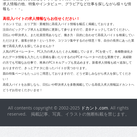
求人情報の他、特集やインタビュー、グラビアなど仕事を探しながら様々な情
報も・・・。
高収入バイトの求人情報ならお任せください！
ドカントでは、エリア別・業種別に高収入バイト情報を幅広く掲載しております。
注目のピックアップ求人も定期的に更新して参りますので、是非チェックしてみてください。
日払いや即決求人、また社員登用ありなど、働き方・目的に合わせて高収入バイトを検索してい
ただけます。接客が好き！という方や、コツコツ集中するのが得意！等、自分の長所にあった業
種で高収入求人を探してみませんか？
人気のPCオペレーター、PC入力の求人もたくさん掲載しています。PCを使って、各種数値化さ
れたデータ情報を入力したり原稿を書いたりするのがPCオペレーターの主な業務です。未経験
の方でも可能なお仕事で、将来のPCスキルアップも見込めます。新着求人情報も続々追加して
おりますので、きっとアナタに合ったバイトが見つかります。
面白特集ページもたっぷりご用意しておりますので、どうぞ楽しみながら求人を探してくださ
い！
高収入バイトをお探しなら、日払いや即決求人を多数掲載している高収入求人情報誌ドカントへ
どうぞお任せくださいませ！
All contents copyright © 2002-2025
ドカント.com
. All rights
reserved. 掲載記事、写真、イラストの無断転載を禁じます。