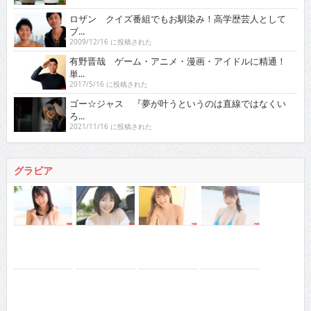
ロザン クイズ番組でもお馴染み！高学歴芸人として
ブ...
2009/12/16 に投稿された
有野晋哉 ゲーム・アニメ・漫画・アイドルに精通！
単...
2017/5/16 に投稿された
ゴー☆ジャス 『夢が叶うというのは直線ではなくい
ろ...
2021/11/16 に投稿された
グラビア