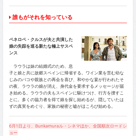
誰もがそれを知っている
ペネロペ・クルスが夫と共演した
娘の失踪を巡る新たな極上サスペ
ンス
ラウラは妹の結婚式のため、息
子と娘と共に故郷スペインに帰省する。ワイン業を営む幼な
じみのパコや親族との再会を喜び、和やかな宴が行われたそ
の夜、ラウラの娘が消え、身代金を要求するメッセージが届
き始める。ラウラの夫もスペインに駆けつけ、行方を捜すこ
とに。多くの協力者を得て娘を探し始めるが、隠していたは
ずの真実をめぐり、家族の秘密と嘘がほころび始める。
6月1日より、Bunkamuraル・シネマほか、全国順次ロードシ
ョー