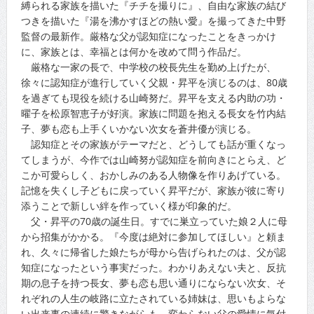
縛られる家族を描いた『チチを撮りに』、自由な家族の結び
つきを描いた『湯を沸かすほどの熱い愛』を撮ってきた中野
監督の最新作。厳格な父が認知症になったことをきっかけ
に、家族とは、幸福とは何かを改めて問う作品だ。
厳格な一家の長で、中学校の校長先生を勤め上げたが、
徐々に認知症が進行していく父親・昇平を演じるのは、80歳
を過ぎても現役を続ける山崎努だ。昇平を支える内助の功・
曜子を松原智恵子が好演。家族に問題を抱える長女を竹内結
子、夢も恋も上手くいかない次女を蒼井優が演じる。
認知症とその家族がテーマだと、どうしても話が重くなっ
てしまうが、今作では山崎努が認知症を前向きにとらえ、ど
こか可愛らしく、おかしみのある人物像を作りあげている。
記憶を失くし子どもに戻っていく昇平だが、家族が彼に寄り
添うことで新しい絆を作っていく様が印象的だ。
父・昇平の70歳の誕生日。すでに巣立っていた娘２人に母
から招集がかかる。『今度は絶対に参加してほしい』と頼ま
れ、久々に帰省した娘たちが母から告げられたのは、父が認
知症になったという事実だった。わかりあえない夫と、反抗
期の息子を持つ長女、夢も恋も思い通りにならない次女、そ
れぞれの人生の岐路に立たされている姉妹は、思いもよらな
い出来事の連続に驚きながらも、変わらない父の愛情に気付