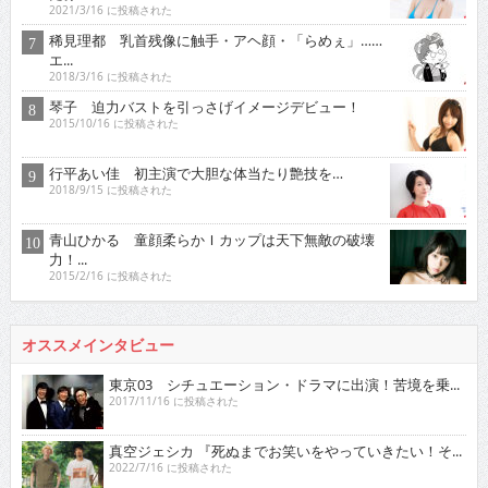
2021/3/16 に投稿された
稀見理都 乳首残像に触手・アヘ顔・「らめぇ」……
エ...
2018/3/16 に投稿された
琴子 迫力バストを引っさげイメージデビュー！
2015/10/16 に投稿された
行平あい佳 初主演で大胆な体当たり艶技を…
2018/9/15 に投稿された
青山ひかる 童顔柔らかＩカップは天下無敵の破壊
力！...
2015/2/16 に投稿された
オススメインタビュー
東京03 シチュエーション・ドラマに出演！苦境を乗...
2017/11/16 に投稿された
真空ジェシカ 『死ぬまでお笑いをやっていきたい！そ...
2022/7/16 に投稿された