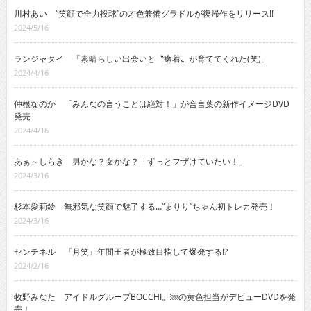
川村あい “笑顔で全力投球”の才色兼備グラドルが復帰作をリリース!!
2024/5/16
ランジャタイ 「素晴らしい出会いと〝癒着〟が育ててくれた(笑)」
2024/4/16
仲根なのか 「みんなの言うことは絶対！」が合言葉の新作イメージDVD
発売
2024/4/16
あぁ～しらき 男かな？女かな？「ずっとフザけていたい！」
2024/3/16
杉本愛莉鈴 無邪気な笑顔で魅了する…“まりり”ちゃん初トレカ発売！
2024/3/16
センチネル 『月笑』年間王者が極致目指して爆発する!?
2024/2/16
牧野みなた アイドルグループBOCCHI。￼の黄色担当がデビューDVDを発
売！