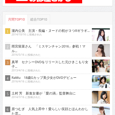
月間TOP10
総合TOP10
瀧内公美 主演・長編・ヌードの初が３つ!!!ギラギ...
2014/10/16 に投稿された
雨宮留菜さん 「ミスヤンチャン2016」参戦！マ
ル...
2016/5/16 に投稿された
真琴 セクシーDVDをリリースした元ひきこもり女
子...
2013/4/16 に投稿された
RaMu 18歳Gカップ美少女がDVDデビュー
2016/4/16 に投稿された
土村 芳 新進女優が「愛の渦」監督舞台に
2014/7/16 に投稿された
原つむぎ 人気上昇中！愛らしい笑顔とほんわかし
た雰...