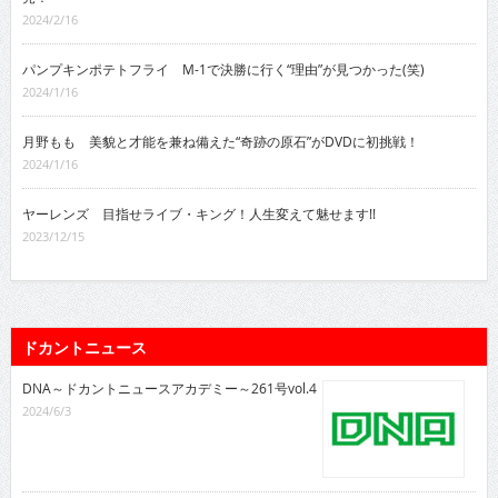
2024/2/16
パンプキンポテトフライ M-1で決勝に行く“理由”が見つかった(笑)
2024/1/16
月野もも 美貌と才能を兼ね備えた“奇跡の原石”がDVDに初挑戦！
2024/1/16
ヤーレンズ 目指せライブ・キング！人生変えて魅せます!!
2023/12/15
ドカントニュース
DNA～ドカントニュースアカデミー～261号vol.4
2024/6/3