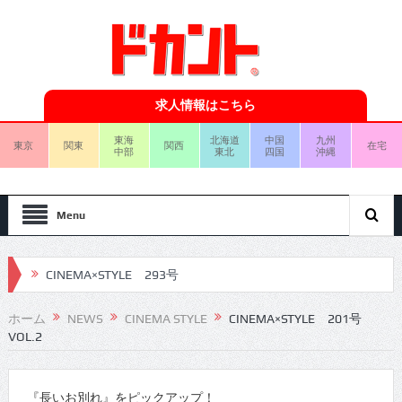
求人情報はこちら
東海
北海道
中国
九州
東京
関東
関西
在宅
中部
東北
四国
沖縄
Menu
CINEMA×STYLE 293号
CINEMA×STYLE 292号
ホーム
NEWS
CINEMA STYLE
CINEMA×STYLE 201号
VOL.2
CINEMA×STYLE 291号
CINEMA×STYLE 290号
『長いお別れ』をピックアップ！