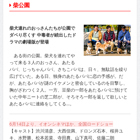
柴公園
柴犬連れのおっさんたちが公園で
ダベり尽くす 中毒者が続出したド
ラマの劇場版が登場
ある街の公園。柴犬を連れてや
って来る３人のおっさん、あたる
パパ、じっちゃんパパ、さちこパパは、日々、無駄話を繰り
広げていた。ある日、独身のあたるパパに恋の予感が。だ
が、あたるパパが謎のイケメンと密会しているのを目撃し、
胸がざわつく２人。一方、豆柴の一郎をあたるパパに預けて
いた中年ニートの芝二郎が、そろそろ一郎を返して欲しいと
あたるパパに連絡をしてくる…。
6月14日より、イオンシネマほか、全国ロードショー
【キャスト】渋川清彦、大西信満、ドロンズ石本、桜井ユ
キ、水野勝、松本若菜、寺田農、山下真司、佐藤二朗