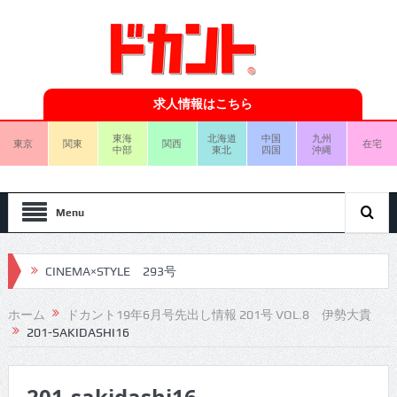
求人情報はこちら
東海
北海道
中国
九州
東京
関東
関西
在宅
中部
東北
四国
沖縄
Menu
CINEMA×STYLE 293号
CINEMA×STYLE 292号
ホーム
ドカント19年6月号先出し情報 201号 VOL.8 伊勢大貴
201-SAKIDASHI16
CINEMA×STYLE 291号
CINEMA×STYLE 290号