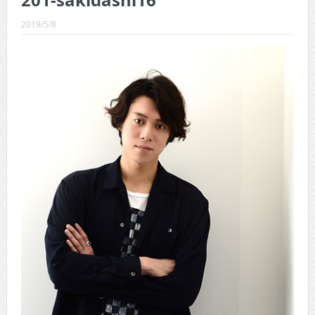
201-sakidashi16
CINEMA×STYLE 289号
2019/5/8
CINEMA×STYLE 288号
CINEMA×STYLE 287号
CINEMA×STYLE 286号
CINEMA×STYLE 285号
CINEMA×STYLE 294号