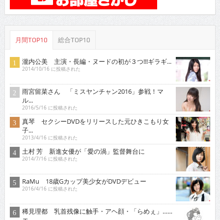
月間TOP10
総合TOP10
瀧内公美 主演・長編・ヌードの初が３つ!!!ギラギ...
2014/10/16 に投稿された
雨宮留菜さん 「ミスヤンチャン2016」参戦！マ
ル...
2016/5/16 に投稿された
真琴 セクシーDVDをリリースした元ひきこもり女
子...
2013/4/16 に投稿された
土村 芳 新進女優が「愛の渦」監督舞台に
2014/7/16 に投稿された
RaMu 18歳Gカップ美少女がDVDデビュー
2016/4/16 に投稿された
稀見理都 乳首残像に触手・アヘ顔・「らめぇ」……
エ...