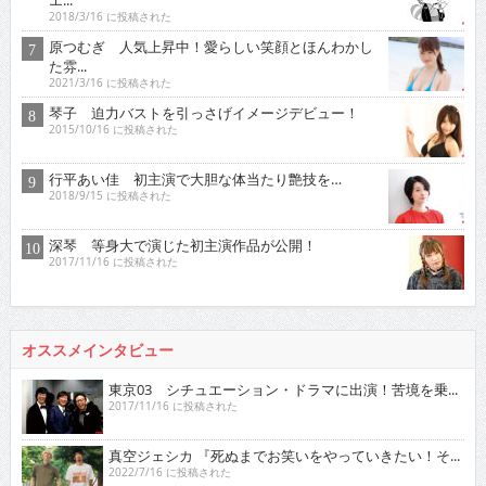
2018/3/16 に投稿された
原つむぎ 人気上昇中！愛らしい笑顔とほんわかし
た雰...
2021/3/16 に投稿された
琴子 迫力バストを引っさげイメージデビュー！
2015/10/16 に投稿された
行平あい佳 初主演で大胆な体当たり艶技を…
2018/9/15 に投稿された
深琴 等身大で演じた初主演作品が公開！
2017/11/16 に投稿された
オススメインタビュー
東京03 シチュエーション・ドラマに出演！苦境を乗...
2017/11/16 に投稿された
真空ジェシカ 『死ぬまでお笑いをやっていきたい！そ...
2022/7/16 に投稿された