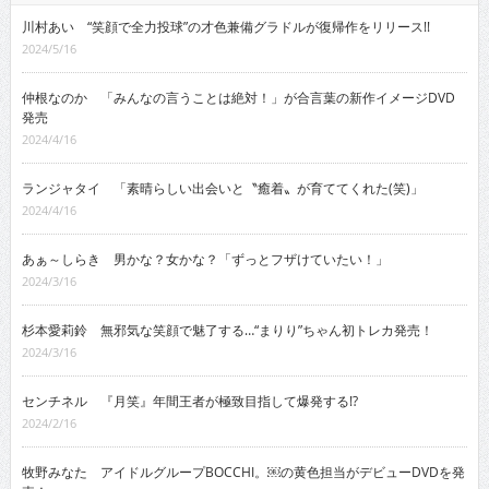
川村あい “笑顔で全力投球”の才色兼備グラドルが復帰作をリリース!!
2024/5/16
仲根なのか 「みんなの言うことは絶対！」が合言葉の新作イメージDVD
発売
2024/4/16
ランジャタイ 「素晴らしい出会いと〝癒着〟が育ててくれた(笑)」
2024/4/16
あぁ～しらき 男かな？女かな？「ずっとフザけていたい！」
2024/3/16
杉本愛莉鈴 無邪気な笑顔で魅了する…“まりり”ちゃん初トレカ発売！
2024/3/16
センチネル 『月笑』年間王者が極致目指して爆発する!?
2024/2/16
牧野みなた アイドルグループBOCCHI。￼の黄色担当がデビューDVDを発