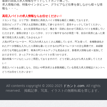
最新の高収入求人情報をゲットしてドカント稼ごう。
求人情報の他、特集やインタビュー、グラビアなど仕事を探しながら様々な情
報も・・・。
高収入バイトの求人情報ならお任せください！
ドカントでは、エリア別・業種別に高収入バイト情報を幅広く掲載しております。
注目のピックアップ求人も定期的に更新して参りますので、是非チェックしてみてください。
日払いや即決求人、また社員登用ありなど、働き方・目的に合わせて高収入バイトを検索してい
ただけます。接客が好き！という方や、コツコツ集中するのが得意！等、自分の長所にあった業
種で高収入求人を探してみませんか？
人気のPCオペレーター、PC入力の求人もたくさん掲載しています。PCを使って、各種数値化さ
れたデータ情報を入力したり原稿を書いたりするのがPCオペレーターの主な業務です。未経験
の方でも可能なお仕事で、将来のPCスキルアップも見込めます。新着求人情報も続々追加して
おりますので、きっとアナタに合ったバイトが見つかります。
面白特集ページもたっぷりご用意しておりますので、どうぞ楽しみながら求人を探してくださ
い！
高収入バイトをお探しなら、日払いや即決求人を多数掲載している高収入求人情報誌ドカントへ
どうぞお任せくださいませ！
All contents copyright © 2002-2025
ドカント.com
. All rights
reserved. 掲載記事、写真、イラストの無断転載を禁じます。