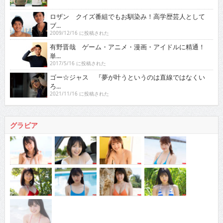
ロザン クイズ番組でもお馴染み！高学歴芸人として
ブ...
2009/12/16 に投稿された
有野晋哉 ゲーム・アニメ・漫画・アイドルに精通！
単...
2017/5/16 に投稿された
ゴー☆ジャス 『夢が叶うというのは直線ではなくい
ろ...
2021/11/16 に投稿された
グラビア