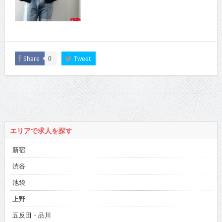
Share
Tweet
0
エリアで求人を探す
新宿
渋谷
池袋
上野
五反田・品川