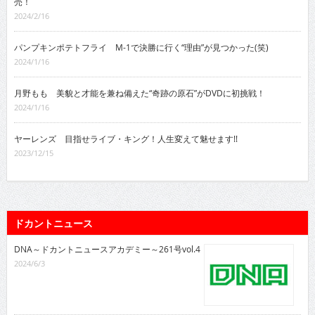
売！
2024/2/16
パンプキンポテトフライ M-1で決勝に行く“理由”が見つかった(笑)
2024/1/16
月野もも 美貌と才能を兼ね備えた“奇跡の原石”がDVDに初挑戦！
2024/1/16
ヤーレンズ 目指せライブ・キング！人生変えて魅せます!!
2023/12/15
ドカントニュース
DNA～ドカントニュースアカデミー～261号vol.4
2024/6/3