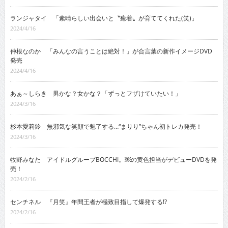
ランジャタイ 「素晴らしい出会いと〝癒着〟が育ててくれた(笑)」
2024/4/16
仲根なのか 「みんなの言うことは絶対！」が合言葉の新作イメージDVD
発売
2024/4/16
あぁ～しらき 男かな？女かな？「ずっとフザけていたい！」
2024/3/16
杉本愛莉鈴 無邪気な笑顔で魅了する…“まりり”ちゃん初トレカ発売！
2024/3/16
牧野みなた アイドルグループBOCCHI。￼の黄色担当がデビューDVDを発
売！
2024/2/16
センチネル 『月笑』年間王者が極致目指して爆発する!?
2024/2/16