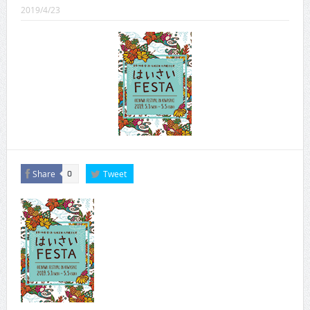
CINEMA×STYLE 289号
2019/4/23
CINEMA×STYLE 288号
CINEMA×STYLE 287号
CINEMA×STYLE 286号
CINEMA×STYLE 285号
CINEMA×STYLE 294号
Share
Tweet
0