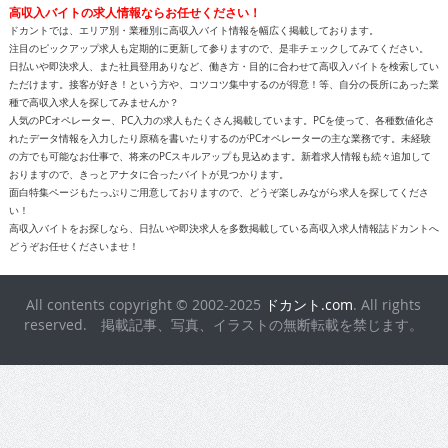
高収入バイトの求人情報ならお任せください！
ドカントでは、エリア別・業種別に高収入バイト情報を幅広く掲載しております。
注目のピックアップ求人も定期的に更新して参りますので、是非チェックしてみてください。
日払いや即決求人、また社員登用ありなど、働き方・目的に合わせて高収入バイトを検索してい
ただけます。接客が好き！という方や、コツコツ集中するのが得意！等、自分の長所にあった業
種で高収入求人を探してみませんか？
人気のPCオペレーター、PC入力の求人もたくさん掲載しています。PCを使って、各種数値化さ
れたデータ情報を入力したり原稿を書いたりするのがPCオペレーターの主な業務です。未経験
の方でも可能なお仕事で、将来のPCスキルアップも見込めます。新着求人情報も続々追加して
おりますので、きっとアナタに合ったバイトが見つかります。
面白特集ページもたっぷりご用意しておりますので、どうぞ楽しみながら求人を探してくださ
い！
高収入バイトをお探しなら、日払いや即決求人を多数掲載している高収入求人情報誌ドカントへ
どうぞお任せくださいませ！
All contents copyright © 2002-2025
ドカント.com
. All rights
reserved. 掲載記事、写真、イラストの無断転載を禁じます。