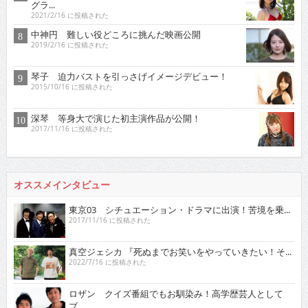
グラ...
2021/2/16 に投稿された
中神円 難しい役どころに挑んだ映画公開
2019/2/16 に投稿された
琴子 迫力バストを引っさげイメージデビュー！
2015/10/16 に投稿された
深琴 等身大で演じた初主演作品が公開！
2017/11/16 に投稿された
オススメインタビュー
東京03 シチュエーション・ドラマに出演！苦境を乗...
2017/11/16 に投稿された
真空ジェシカ 『死ぬまでお笑いをやっていきたい！そ...
2022/7/16 に投稿された
ロザン クイズ番組でもお馴染み！高学歴芸人として
ブ...