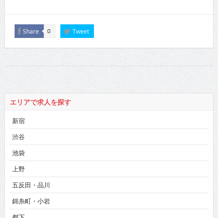
Share
Tweet
0
エリアで求人を探す
新宿
渋谷
池袋
上野
五反田・品川
錦糸町・小岩
都下