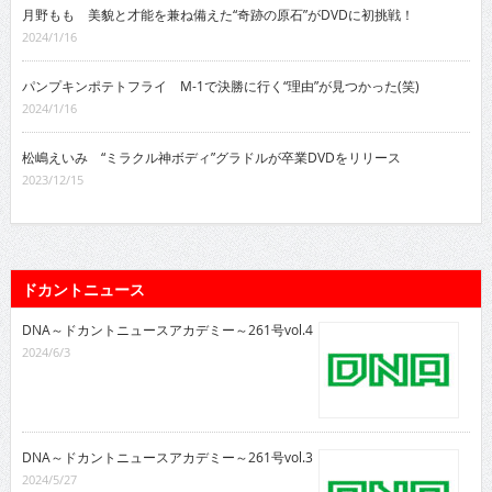
月野もも 美貌と才能を兼ね備えた“奇跡の原石”がDVDに初挑戦！
2024/1/16
パンプキンポテトフライ M-1で決勝に行く“理由”が見つかった(笑)
2024/1/16
松嶋えいみ “ミラクル神ボディ”グラドルが卒業DVDをリリース
2023/12/15
ドカントニュース
DNA～ドカントニュースアカデミー～261号vol.4
2024/6/3
DNA～ドカントニュースアカデミー～261号vol.3
2024/5/27