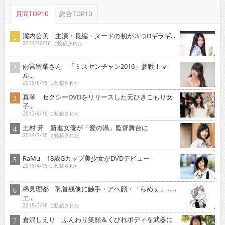
月間TOP10
総合TOP10
瀧内公美 主演・長編・ヌードの初が３つ!!!ギラギ...
2014/10/16 に投稿された
雨宮留菜さん 「ミスヤンチャン2016」参戦！マ
ル...
2016/5/16 に投稿された
真琴 セクシーDVDをリリースした元ひきこもり女
子...
2013/4/16 に投稿された
土村 芳 新進女優が「愛の渦」監督舞台に
2014/7/16 に投稿された
RaMu 18歳Gカップ美少女がDVDデビュー
2016/4/16 に投稿された
稀見理都 乳首残像に触手・アヘ顔・「らめぇ」……
エ...
2018/3/16 に投稿された
倉沢しえり ふんわり笑顔＆くびれボディを武器に