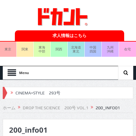
求人情報はこちら
東海
北海道
中国
九州
東京
関東
関西
在宅
中部
東北
四国
沖縄
Menu
CINEMA×STYLE 293号
CINEMA×STYLE 292号
ホーム
DROP THE SCIENCE 200号 VOL.1
200_INFO01
CINEMA×STYLE 291号
200_info01
CINEMA×STYLE 290号