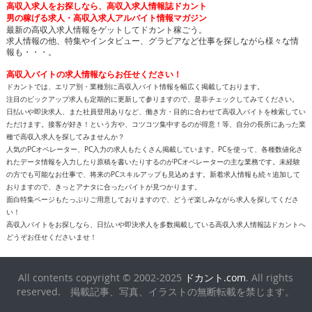
高収入バイトの求人情報ならお任せください！
ドカントでは、エリア別・業種別に高収入バイト情報を幅広く掲載しております。
注目のピックアップ求人も定期的に更新して参りますので、是非チェックしてみてください。
日払いや即決求人、また社員登用ありなど、働き方・目的に合わせて高収入バイトを検索してい
ただけます。接客が好き！という方や、コツコツ集中するのが得意！等、自分の長所にあった業
種で高収入求人を探してみませんか？
人気のPCオペレーター、PC入力の求人もたくさん掲載しています。PCを使って、各種数値化さ
れたデータ情報を入力したり原稿を書いたりするのがPCオペレーターの主な業務です。未経験
の方でも可能なお仕事で、将来のPCスキルアップも見込めます。新着求人情報も続々追加して
おりますので、きっとアナタに合ったバイトが見つかります。
面白特集ページもたっぷりご用意しておりますので、どうぞ楽しみながら求人を探してくださ
い！
高収入バイトをお探しなら、日払いや即決求人を多数掲載している高収入求人情報誌ドカントへ
どうぞお任せくださいませ！
All contents copyright © 2002-2025
ドカント.com
. All rights
reserved. 掲載記事、写真、イラストの無断転載を禁じます。