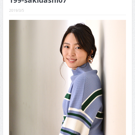
199-sakidashi07
CINEMA×STYLE 288号
2019/3/5
CINEMA×STYLE 287号
CINEMA×STYLE 286号
CINEMA×STYLE 285号
CINEMA×STYLE 294号
CINEMA×STYLE 293号