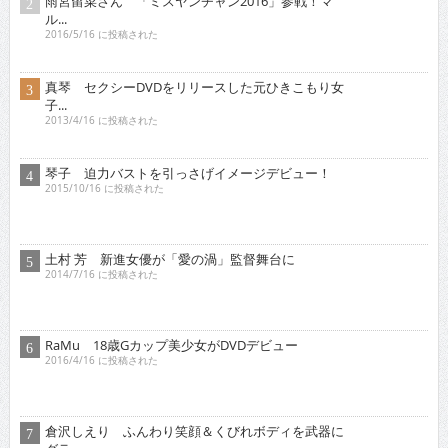
真琴 セクシーDVDをリリースした元ひきこもり女
子...
2013/4/16 に投稿された
琴子 迫力バストを引っさげイメージデビュー！
2015/10/16 に投稿された
土村 芳 新進女優が「愛の渦」監督舞台に
2014/7/16 に投稿された
RaMu 18歳Gカップ美少女がDVDデビュー
2016/4/16 に投稿された
倉沢しえり ふんわり笑顔＆くびれボディを武器に
グラ...
2021/2/16 に投稿された
原つむぎ 人気上昇中！愛らしい笑顔とほんわかし