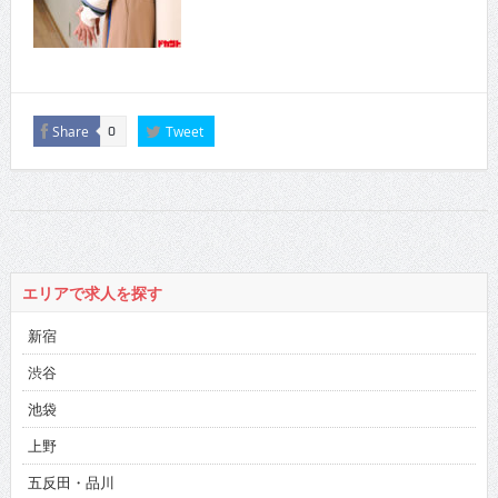
Share
Tweet
0
エリアで求人を探す
新宿
渋谷
池袋
上野
五反田・品川