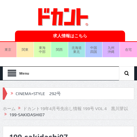
求人情報はこちら
東海
北海道
中国
九州
東京
関東
関西
在宅
中部
東北
四国
沖縄
Menu
CINEMA×STYLE 292号
CINEMA×STYLE 291号
ホーム
ドカント19年4月号先出し情報 199号 VOL.4 黒川芽以
199-SAKIDASHI07
CINEMA×STYLE 290号
CINEMA×STYLE 289号