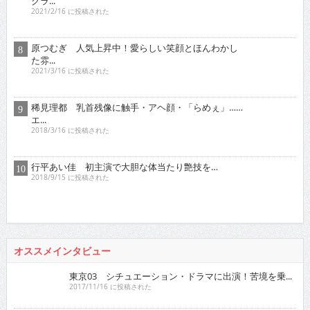
た雰...
2021/3/16 に投稿された
稀見理都 乳首残像に触手・アヘ顔・「らめぇ」……
エ...
2018/3/16 に投稿された
行平あい佳 初主演で大胆な体当たり艶技を…
2018/9/15 に投稿された
オススメインタビュー
東京03 シチュエーション・ドラマに出演！苦境を乗...
2017/11/16 に投稿された
真空ジェシカ 『死ぬまでお笑いをやって
いきたい！そ...
2022/7/16 に投稿された
ロザン クイズ番組でもお