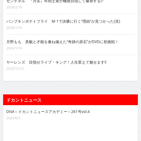
センチネル 『月笑』年間王者が極致目指して爆発する!?
2024/2/16
パンプキンポテトフライ M-1で決勝に行く“理由”が見つかった(笑)
2024/1/16
月野もも 美貌と才能を兼ね備えた“奇跡の原石”がDVDに初挑戦！
2024/1/16
ヤーレンズ 目指せライブ・キング！人生変えて魅せます!!
2023/12/15
ドカントニュース
DNA～ドカントニュースアカデミー～261号vol.4
2024/6/3