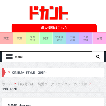
求人情報はこちら
東海
北海道
中国
九州
東京
関東
関西
在宅
中部
東北
四国
沖縄
Menu
CINEMA×STYLE 293号
CINEMA×STYLE 292号
ホーム
前枝野乃加 純愛ダークファンタジー作に主演
198_TANI
CINEMA×STYLE 291号
CINEMA×STYLE 290号
198_tani