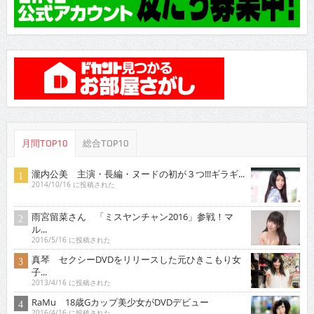
月間TOP10
総合TOP10
瀧内公美 主演・長編・ヌードの初が３つ!!!ギラギ...
2014/10/16 に投稿された
雨宮留菜さん 「ミスヤンチャン2016」参戦！マ
ル...
2016/5/16 に投稿された
真琴 セクシーDVDをリリースした元ひきこもり女
子...
2013/4/16 に投稿された
RaMu 18歳Gカップ美少女がDVDデビュー
2016/4/16 に投稿された