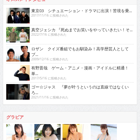
東京03 シチュエーション・ドラマに出演！苦境を乗...
2017/11/16 に投稿された
真空ジェシカ 『死ぬまでお笑いをやっていきたい！そ...
2022/7/16 に投稿された
ロザン クイズ番組でもお馴染み！高学歴芸人として
ブ...
2009/12/16 に投稿された
有野晋哉 ゲーム・アニメ・漫画・アイドルに精通！
単...
2017/5/16 に投稿された
ゴー☆ジャス 『夢が叶うというのは直線ではなくい
ろ...
2021/11/16 に投稿された
グラビア