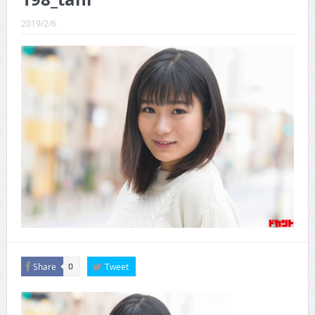
CINEMA×STYLE 289号
2019/2/6
CINEMA×STYLE 288号
CINEMA×STYLE 287号
CINEMA×STYLE 286号
CINEMA×STYLE 285号
CINEMA×STYLE 294号
Share
Tweet
0