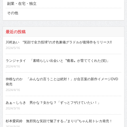
副業・在宅・独立
その他
最近の投稿
川村あい “笑顔で全力投球”の才色兼備グラドルが復帰作をリリース!!
2024/5/16
ランジャタイ 「素晴らしい出会いと〝癒着〟が育ててくれた(笑)」
2024/4/16
仲根なのか 「みんなの言うことは絶対！」が合言葉の新作イメージDVD
発売
2024/4/16
あぁ～しらき 男かな？女かな？「ずっとフザけていたい！」
2024/3/16
杉本愛莉鈴 無邪気な笑顔で魅了する…“まりり”ちゃん初トレカ発売！
2024/3/16