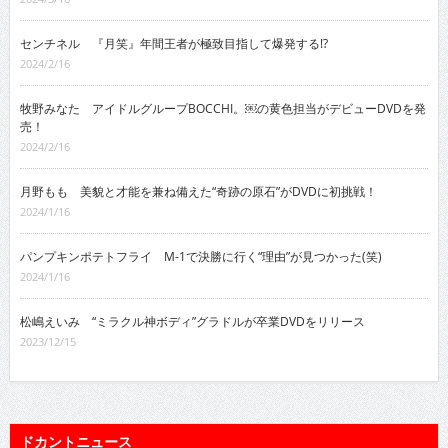
センチネル 『月笑』年間王者が極致目指して爆発する!?
2024/2/16
牧野みなた アイドルグループBOCCHI。￼の黄色担当がデビューDVDを発
売！
2024/2/16
月野もも 美貌と才能を兼ね備えた“奇跡の原石”がDVDに初挑戦！
2024/1/16
パンプキンポテトフライ M-1で決勝に行く“理由”が見つかった(笑)
2024/1/16
松嶋えいみ “ミラクル神ボディ”グラドルが卒業DVDをリリース
2023/12/15
ドカントニュース