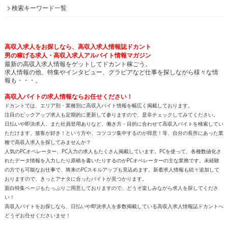
検索キーワード一覧
高収入求人をお探しなら、高収入求人情報誌ドカント
男の稼げる求人・高収入求人アルバイト情報マガジン
最新の高収入求人情報をゲットしてドカント稼ごう。
求人情報の他、特集やインタビュー、グラビアなど仕事を探しながら様々な情
報も・・・。
高収入バイトの求人情報ならお任せください！
ドカントでは、エリア別・業種別に高収入バイト情報を幅広く掲載しております。
注目のピックアップ求人も定期的に更新して参りますので、是非チェックしてみてください。
日払いや即決求人、また社員登用ありなど、働き方・目的に合わせて高収入バイトを検索してい
ただけます。接客が好き！という方や、コツコツ集中するのが得意！等、自分の長所にあった業
種で高収入求人を探してみませんか？
人気のPCオペレーター、PC入力の求人もたくさん掲載しています。PCを使って、各種数値化さ
れたデータ情報を入力したり原稿を書いたりするのがPCオペレーターの主な業務です。未経験
の方でも可能なお仕事で、将来のPCスキルアップも見込めます。新着求人情報も続々追加して
おりますので、きっとアナタに合ったバイトが見つかります。
面白特集ページもたっぷりご用意しておりますので、どうぞ楽しみながら求人を探してくださ
い！
高収入バイトをお探しなら、日払いや即決求人を多数掲載している高収入求人情報誌ドカントへ
どうぞお任せくださいませ！