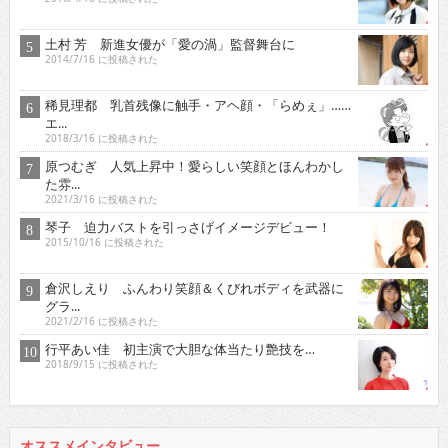
土村 芳 新進女優が「愛の渦」監督舞台に
2014/7/16 に投稿された
稀見理都 乳首残像に触手・アヘ顔・「らめぇ」……
エ...
2018/3/16 に投稿された
原つむぎ 人気上昇中！愛らしい笑顔とほんわかし
た雰...
2021/3/16 に投稿された
琴子 迫力バストを引っさげイメージデビュー！
2015/10/16 に投稿された
倉沢しえり ふんわり笑顔＆くびれボディを武器に
グラ...
2021/2/16 に投稿された
行平あい佳 初主演で大胆な体当たり艶技を…
2018/9/15 に投稿された
オススメインタビュー