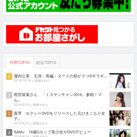
月間TOP10
総合TOP10
瀧内公美 主演・長編・ヌードの初が３つ!!!ギラギ...
2014/10/16 に投稿された
雨宮留菜さん 「ミスヤンチャン2016」参戦！マ
ル...
2016/5/16 に投稿された
真琴 セクシーDVDをリリースした元ひきこもり女
子...
2013/4/16 に投稿された
RaMu 18歳Gカップ美少女がDVDデビュー
2016/4/16 に投稿された