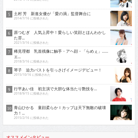
土村 芳 新進女優が「愛の渦」監督舞台に
2014/7/16 に投稿された
原つむぎ 人気上昇中！愛らしい笑顔とほんわかし
た雰...
2021/3/16 に投稿された
稀見理都 乳首残像に触手・アヘ顔・「らめぇ」……
エ...
2018/3/16 に投稿された
琴子 迫力バストを引っさげイメージデビュー！
2015/10/16 に投稿された
行平あい佳 初主演で大胆な体当たり艶技を…
2018/9/15 に投稿された
青山ひかる 童顔柔らかＩカップは天下無敵の破壊
力！...
2015/2/16 に投稿された
オススメインタビュー