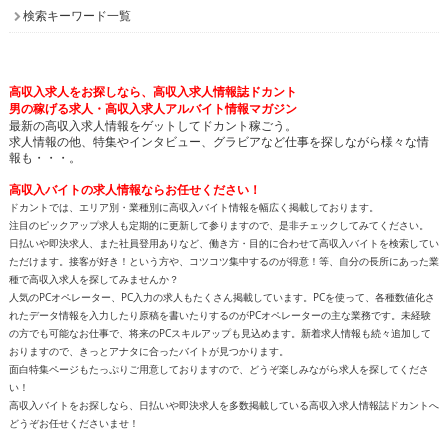
検索キーワード一覧
高収入求人をお探しなら、高収入求人情報誌ドカント
男の稼げる求人・高収入求人アルバイト情報マガジン
最新の高収入求人情報をゲットしてドカント稼ごう。
求人情報の他、特集やインタビュー、グラビアなど仕事を探しながら様々な情
報も・・・。
高収入バイトの求人情報ならお任せください！
ドカントでは、エリア別・業種別に高収入バイト情報を幅広く掲載しております。
注目のピックアップ求人も定期的に更新して参りますので、是非チェックしてみてください。
日払いや即決求人、また社員登用ありなど、働き方・目的に合わせて高収入バイトを検索してい
ただけます。接客が好き！という方や、コツコツ集中するのが得意！等、自分の長所にあった業
種で高収入求人を探してみませんか？
人気のPCオペレーター、PC入力の求人もたくさん掲載しています。PCを使って、各種数値化さ
れたデータ情報を入力したり原稿を書いたりするのがPCオペレーターの主な業務です。未経験
の方でも可能なお仕事で、将来のPCスキルアップも見込めます。新着求人情報も続々追加して
おりますので、きっとアナタに合ったバイトが見つかります。
面白特集ページもたっぷりご用意しておりますので、どうぞ楽しみながら求人を探してくださ
い！
高収入バイトをお探しなら、日払いや即決求人を多数掲載している高収入求人情報誌ドカントへ
どうぞお任せくださいませ！