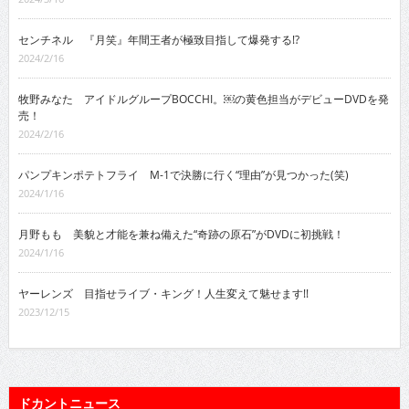
センチネル 『月笑』年間王者が極致目指して爆発する!?
2024/2/16
牧野みなた アイドルグループBOCCHI。￼の黄色担当がデビューDVDを発
売！
2024/2/16
パンプキンポテトフライ M-1で決勝に行く“理由”が見つかった(笑)
2024/1/16
月野もも 美貌と才能を兼ね備えた“奇跡の原石”がDVDに初挑戦！
2024/1/16
ヤーレンズ 目指せライブ・キング！人生変えて魅せます!!
2023/12/15
ドカントニュース