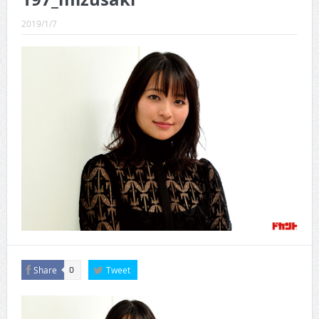
CINEMA×STYLE 289号
2019/1/7
CINEMA×STYLE 288号
CINEMA×STYLE 287号
CINEMA×STYLE 286号
CINEMA×STYLE 285号
CINEMA×STYLE 294号
Share
Tweet
0