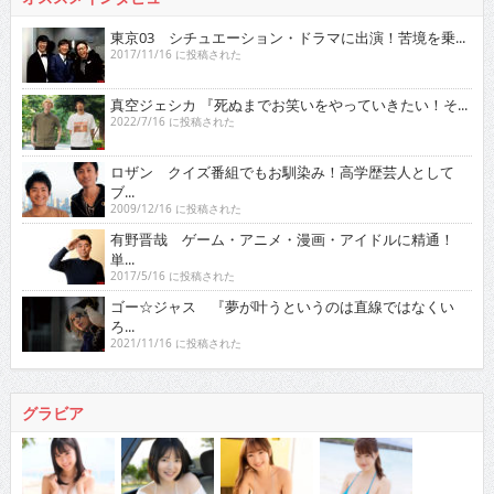
東京03 シチュエーション・ドラマに出演！苦境を乗...
2017/11/16 に投稿された
真空ジェシカ 『死ぬまでお笑いをやっていきたい！そ...
2022/7/16 に投稿された
ロザン クイズ番組でもお馴染み！高学歴芸人として
ブ...
2009/12/16 に投稿された
有野晋哉 ゲーム・アニメ・漫画・アイドルに精通！
単...
2017/5/16 に投稿された
ゴー☆ジャス 『夢が叶うというのは直線ではなくい
ろ...
2021/11/16 に投稿された
グラビア