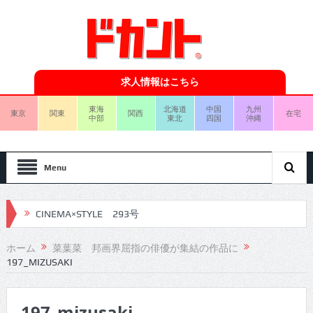
求人情報はこちら
東海
北海道
中国
九州
東京
関東
関西
在宅
中部
東北
四国
沖縄
Menu
CINEMA×STYLE 293号
CINEMA×STYLE 292号
ホーム
菜葉菜 邦画界屈指の俳優が集結の作品に
197_MIZUSAKI
CINEMA×STYLE 291号
CINEMA×STYLE 290号
197_mizusaki