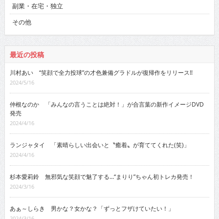
副業・在宅・独立
その他
最近の投稿
川村あい “笑顔で全力投球”の才色兼備グラドルが復帰作をリリース!!
2024/5/16
仲根なのか 「みんなの言うことは絶対！」が合言葉の新作イメージDVD
発売
2024/4/16
ランジャタイ 「素晴らしい出会いと〝癒着〟が育ててくれた(笑)」
2024/4/16
杉本愛莉鈴 無邪気な笑顔で魅了する…“まりり”ちゃん初トレカ発売！
2024/3/16
あぁ～しらき 男かな？女かな？「ずっとフザけていたい！」
2024/3/16