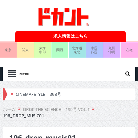
求人情報はこちら
東海
北海道
中国
九州
東京
関東
関西
在宅
中部
東北
四国
沖縄
Menu
CINEMA×STYLE 293号
CINEMA×STYLE 292号
ホーム
DROP THE SCIENCE 196号 VOL.1
196_DROP_MUSIC01
CINEMA×STYLE 291号
CINEMA×STYLE 290号
196_drop_music01