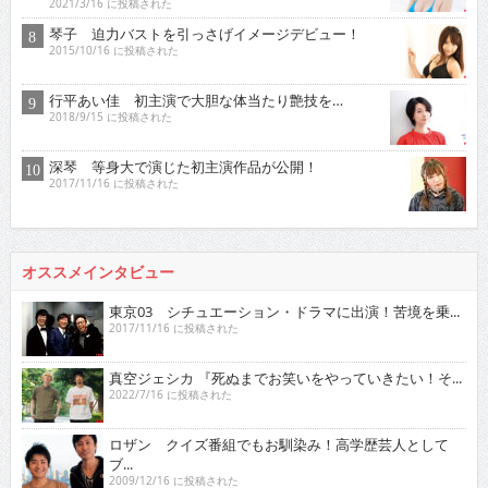
2021/3/16 に投稿された
琴子 迫力バストを引っさげイメージデビュー！
2015/10/16 に投稿された
行平あい佳 初主演で大胆な体当たり艶技を…
2018/9/15 に投稿された
深琴 等身大で演じた初主演作品が公開！
2017/11/16 に投稿された
オススメインタビュー
東京03 シチュエーション・ドラマに出演！苦境を乗...
2017/11/16 に投稿された
真空ジェシカ 『死ぬまでお笑いをやっていきたい！そ...
2022/7/16 に投稿された
ロザン クイズ番組でもお馴染み！高学歴芸人として
ブ...
2009/12/16 に投稿された