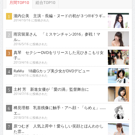
月間TOP10
総合TOP10
瀧内公美 主演・長編・ヌードの初が３つ!!!ギラギ...
2014/10/16 に投稿された
雨宮留菜さん 「ミスヤンチャン2016」参戦！マ
ル...
2016/5/16 に投稿された
真琴 セクシーDVDをリリースした元ひきこもり女
子...
2013/4/16 に投稿された
RaMu 18歳Gカップ美少女がDVDデビュー
2016/4/16 に投稿された
土村 芳 新進女優が「愛の渦」監督舞台に
2014/7/16 に投稿された
稀見理都 乳首残像に触手・アヘ顔・「らめぇ」……
エ...
2018/3/16 に投稿された
原つむぎ 人気上昇中！愛らしい笑顔とほんわかし
た雰...