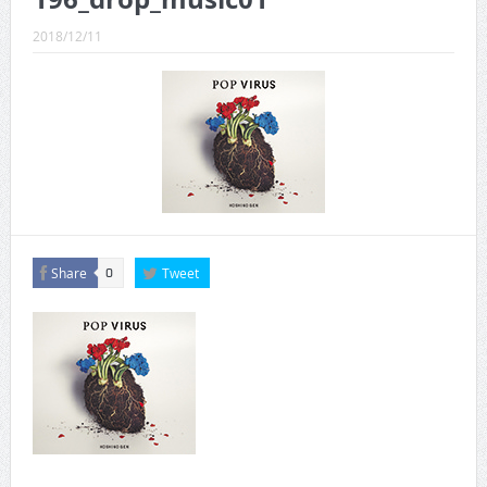
CINEMA×STYLE 289号
2018/12/11
CINEMA×STYLE 288号
CINEMA×STYLE 287号
CINEMA×STYLE 286号
CINEMA×STYLE 285号
CINEMA×STYLE 294号
Share
Tweet
0