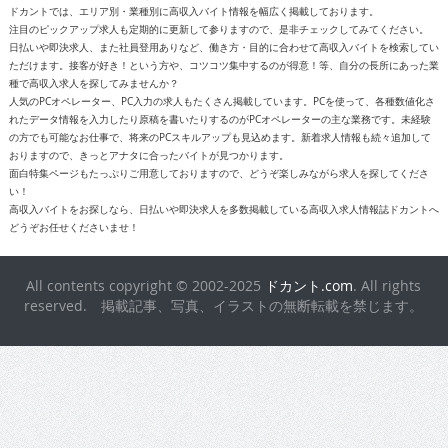
ドカントでは、エリア別・業種別に高収入バイト情報を幅広く掲載しております。
注目のピックアップ求人も定期的に更新して参りますので、是非チェックしてみてください。
日払いや即決求人、また社員登用ありなど、働き方・目的に合わせて高収入バイトを検索してい
ただけます。接客が好き！という方や、コツコツ集中するのが得意！等、自分の長所にあった業
種で高収入求人を探してみませんか？
人気のPCオペレーター、PC入力の求人もたくさん掲載しています。PCを使って、各種数値化さ
れたデータ情報を入力したり原稿を書いたりするのがPCオペレーターの主な業務です。未経験
の方でも可能なお仕事で、将来のPCスキルアップも見込めます。新着求人情報も続々追加して
おりますので、きっとアナタに合ったバイトが見つかります。
面白特集ページもたっぷりご用意しておりますので、どうぞ楽しみながら求人を探してくださ
い！
高収入バイトをお探しなら、日払いや即決求人を多数掲載している高収入求人情報誌ドカントへ
どうぞお任せくださいませ！
All contents copyright © 2002-2025
ドカント.com
. All rights
reserved. 掲載記事、写真、イラストの無断転載を禁じます。