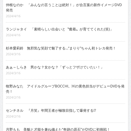
仲根なのか 「みんなの言うことは絶対！」が合言葉の新作イメージDVD
発売
2024/4/16
ランジャタイ 「素晴らしい出会いと〝癒着〟が育ててくれた(笑)」
2024/4/16
杉本愛莉鈴 無邪気な笑顔で魅了する…“まりり”ちゃん初トレカ発売！
2024/3/16
あぁ～しらき 男かな？女かな？「ずっとフザけていたい！」
2024/3/16
牧野みなた アイドルグループBOCCHI。￼の黄色担当がデビューDVDを発
売！
2024/2/16
センチネル 『月笑』年間王者が極致目指して爆発する!?
2024/2/16
月野もも 美貌と才能を兼ね備えた“奇跡の原石”がDVDに初挑戦！