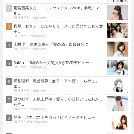
雨宮留菜さん 「ミスヤンチャン2016」参戦！マ
ル...
2016/5/16 に投稿された
真琴 セクシーDVDをリリースした元ひきこもり女
子...
2013/4/16 に投稿された
土村 芳 新進女優が「愛の渦」監督舞台に
2014/7/16 に投稿された
RaMu 18歳Gカップ美少女がDVDデビュー
2016/4/16 に投稿された
稀見理都 乳首残像に触手・アヘ顔・「らめぇ」……
エ...
2018/3/16 に投稿された
原つむぎ 人気上昇中！愛らしい笑顔とほんわかし
た雰...
2021/3/16 に投稿された
琴子 迫力バストを引っさげイメージデビュー！
2015/10/16 に投稿された