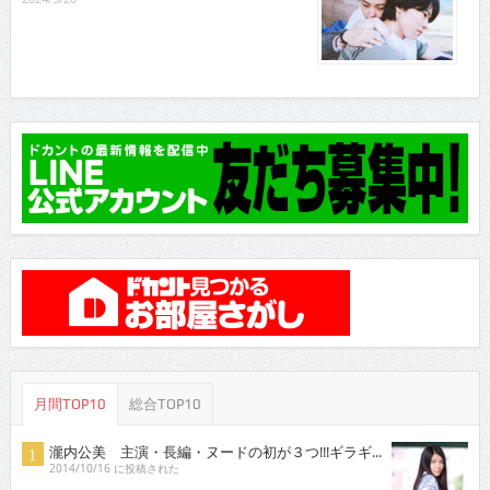
月間TOP10
総合TOP10
瀧内公美 主演・長編・ヌードの初が３つ!!!ギラギ...
2014/10/16 に投稿された