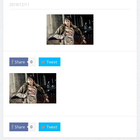
CINEMA×STYLE 289号
2018/12/11
CINEMA×STYLE 288号
CINEMA×STYLE 287号
CINEMA×STYLE 286号
CINEMA×STYLE 285号
Share
Tweet
0
CINEMA×STYLE 294号
Share
Tweet
0