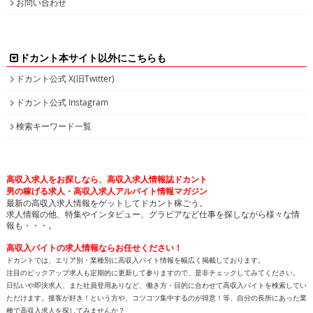
お問い合わせ
ドカント本サイト以外にこちらも
ドカント公式 X(旧Twitter)
ドカント公式 Instagram
検索キーワード一覧
高収入求人をお探しなら、高収入求人情報誌ドカント
男の稼げる求人・高収入求人アルバイト情報マガジン
最新の高収入求人情報をゲットしてドカント稼ごう。
求人情報の他、特集やインタビュー、グラビアなど仕事を探しながら様々な情
報も・・・。
高収入バイトの求人情報ならお任せください！
ドカントでは、エリア別・業種別に高収入バイト情報を幅広く掲載しております。
注目のピックアップ求人も定期的に更新して参りますので、是非チェックしてみてください。
日払いや即決求人、また社員登用ありなど、働き方・目的に合わせて高収入バイトを検索してい
ただけます。接客が好き！という方や、コツコツ集中するのが得意！等、自分の長所にあった業
種で高収入求人を探してみませんか？