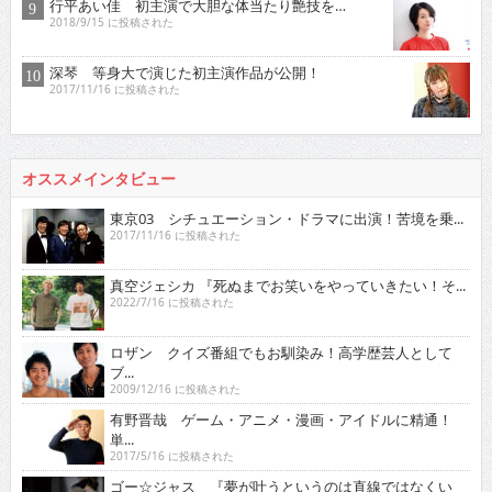
行平あい佳 初主演で大胆な体当たり艶技を…
2018/9/15 に投稿された
深琴 等身大で演じた初主演作品が公開！
2017/11/16 に投稿された
オススメインタビュー
東京03 シチュエーション・ドラマに出演！苦境を乗...
2017/11/16 に投稿された
真空ジェシカ 『死ぬまでお笑いをやっていきたい！そ...
2022/7/16 に投稿された
ロザン クイズ番組でもお馴染み！高学歴芸人として
ブ...
2009/12/16 に投稿された
有野晋哉 ゲーム・アニメ・漫画・アイドルに精通！
単...
2017/5/16 に投稿された
ゴー☆ジャス 『夢が叶うというのは直線ではなくい