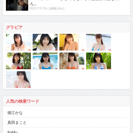
ろ...
2021/11/16 に投稿された
グラビア
人気の検索ワード
徳江かな
真田まこと
RaMu