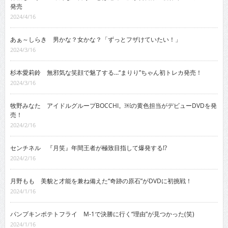
発売
2024/4/16
あぁ～しらき 男かな？女かな？「ずっとフザけていたい！」
2024/3/16
杉本愛莉鈴 無邪気な笑顔で魅了する…“まりり”ちゃん初トレカ発売！
2024/3/16
牧野みなた アイドルグループBOCCHI。￼の黄色担当がデビューDVDを発
売！
2024/2/16
センチネル 『月笑』年間王者が極致目指して爆発する!?
2024/2/16
月野もも 美貌と才能を兼ね備えた“奇跡の原石”がDVDに初挑戦！
2024/1/16
パンプキンポテトフライ M-1で決勝に行く“理由”が見つかった(笑)
2024/1/16