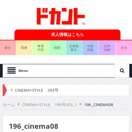
求人情報はこちら
東海
北海道
中国
九州
東京
関東
関西
在宅
中部
東北
四国
沖縄
Menu
CINEMA×STYLE 293号
CINEMA×STYLE 292号
ホーム
CINEMA×STYLE 196号VOL.1
196_CINEMA08
CINEMA×STYLE 291号
196_cinema08
CINEMA×STYLE 290号