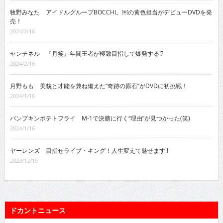
牧野みなた アイドルグループBOCCHI。￼の黄色担当がデビューDVDを発
売！
2024/2/16
センチネル 『月笑』年間王者が極致目指して爆発する!?
2024/2/16
月野もも 美貌と才能を兼ね備えた“奇跡の原石”がDVDに初挑戦！
2024/1/16
パンプキンポテトフライ M-1で決勝に行く“理由”が見つかった(笑)
2024/1/16
ヤーレンズ 目指せライブ・キング！人生変えて魅せます!!
2023/12/15
ドカントニュース