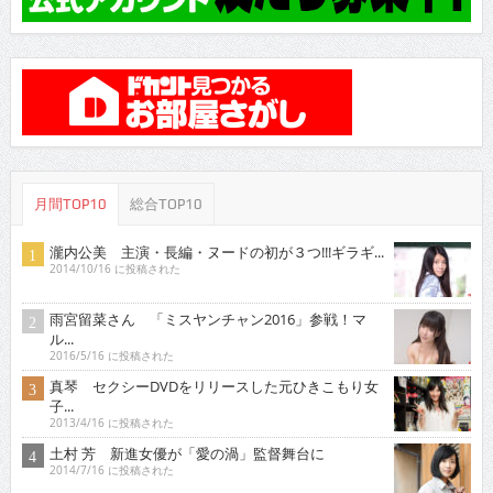
月間TOP10
総合TOP10
瀧内公美 主演・長編・ヌードの初が３つ!!!ギラギ...
2014/10/16 に投稿された
雨宮留菜さん 「ミスヤンチャン2016」参戦！マ
ル...
2016/5/16 に投稿された
真琴 セクシーDVDをリリースした元ひきこもり女
子...
2013/4/16 に投稿された
土村 芳 新進女優が「愛の渦」監督舞台に
2014/7/16 に投稿された