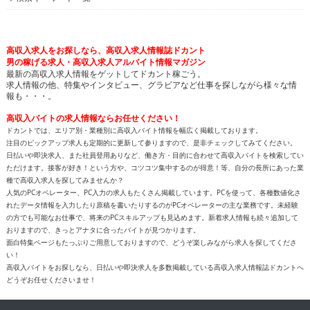
高収入求人をお探しなら、高収入求人情報誌ドカント
男の稼げる求人・高収入求人アルバイト情報マガジン
最新の高収入求人情報をゲットしてドカント稼ごう。
求人情報の他、特集やインタビュー、グラビアなど仕事を探しながら様々な情
報も・・・。
高収入バイトの求人情報ならお任せください！
ドカントでは、エリア別・業種別に高収入バイト情報を幅広く掲載しております。
注目のピックアップ求人も定期的に更新して参りますので、是非チェックしてみてください。
日払いや即決求人、また社員登用ありなど、働き方・目的に合わせて高収入バイトを検索してい
ただけます。接客が好き！という方や、コツコツ集中するのが得意！等、自分の長所にあった業
種で高収入求人を探してみませんか？
人気のPCオペレーター、PC入力の求人もたくさん掲載しています。PCを使って、各種数値化さ
れたデータ情報を入力したり原稿を書いたりするのがPCオペレーターの主な業務です。未経験
の方でも可能なお仕事で、将来のPCスキルアップも見込めます。新着求人情報も続々追加して
おりますので、きっとアナタに合ったバイトが見つかります。
面白特集ページもたっぷりご用意しておりますので、どうぞ楽しみながら求人を探してくださ
い！
高収入バイトをお探しなら、日払いや即決求人を多数掲載している高収入求人情報誌ドカントへ
どうぞお任せくださいませ！