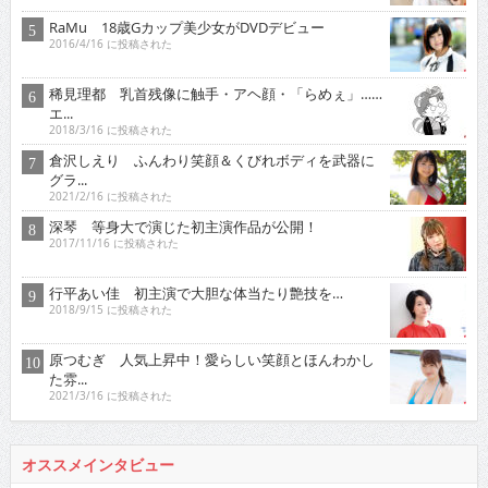
RaMu 18歳Gカップ美少女がDVDデビュー
2016/4/16 に投稿された
稀見理都 乳首残像に触手・アヘ顔・「らめぇ」……
エ...
2018/3/16 に投稿された
倉沢しえり ふんわり笑顔＆くびれボディを武器に
グラ...
2021/2/16 に投稿された
深琴 等身大で演じた初主演作品が公開！
2017/11/16 に投稿された
行平あい佳 初主演で大胆な体当たり艶技を…
2018/9/15 に投稿された
原つむぎ 人気上昇中！愛らしい笑顔とほんわかし
た雰...
2021/3/16 に投稿された
オススメインタビュー