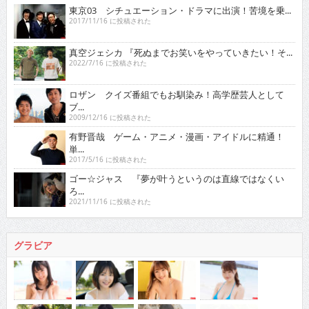
東京03 シチュエーション・ドラマに出演！苦境を乗...
2017/11/16 に投稿された
真空ジェシカ 『死ぬまでお笑いをやっていきたい！そ...
2022/7/16 に投稿された
ロザン クイズ番組でもお馴染み！高学歴芸人として
ブ...
2009/12/16 に投稿された
有野晋哉 ゲーム・アニメ・漫画・アイドルに精通！
単...
2017/5/16 に投稿された
ゴー☆ジャス 『夢が叶うというのは直線ではなくい
ろ...
2021/11/16 に投稿された
グラビア