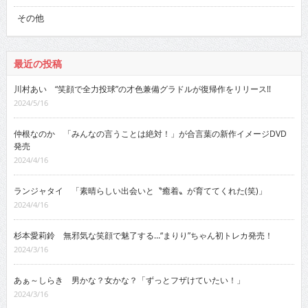
その他
最近の投稿
川村あい “笑顔で全力投球”の才色兼備グラドルが復帰作をリリース!!
2024/5/16
仲根なのか 「みんなの言うことは絶対！」が合言葉の新作イメージDVD
発売
2024/4/16
ランジャタイ 「素晴らしい出会いと〝癒着〟が育ててくれた(笑)」
2024/4/16
杉本愛莉鈴 無邪気な笑顔で魅了する…“まりり”ちゃん初トレカ発売！
2024/3/16
あぁ～しらき 男かな？女かな？「ずっとフザけていたい！」
2024/3/16