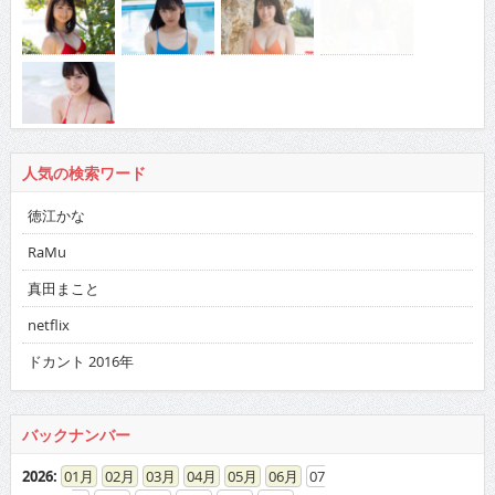
人気の検索ワード
徳江かな
RaMu
真田まこと
netflix
ドカント 2016年
バックナンバー
2026
:
01
02
03
04
05
06
07