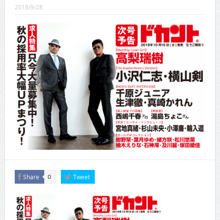
CINEMA×STYLE 289号
2018/9/28
CINEMA×STYLE 288号
CINEMA×STYLE 287号
CINEMA×STYLE 286号
CINEMA×STYLE 285号
CINEMA×STYLE 294号
Share
Tweet
0