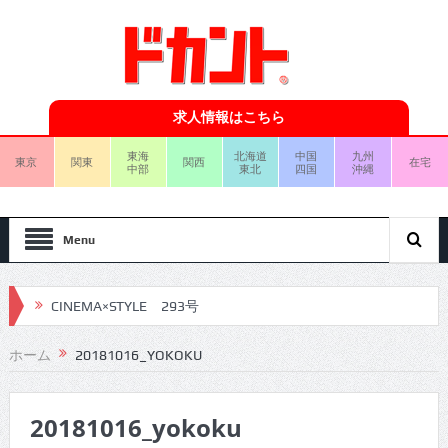
求人情報はこちら
東海
北海道
中国
九州
東京
関東
関西
在宅
中部
東北
四国
沖縄
Menu
CINEMA×STYLE 293号
CINEMA×STYLE 292号
ホーム
20181016_YOKOKU
CINEMA×STYLE 291号
20181016_yokoku
CINEMA×STYLE 290号