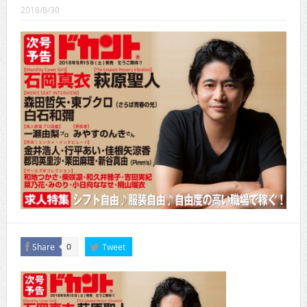
CINEMA×STYLE 289号
2018/8/30
CINEMA×STYLE 288号
CINEMA×STYLE 287号
CINEMA×STYLE 286号
CINEMA×STYLE 285号
CINEMA×STYLE 294号
Share
Tweet
0