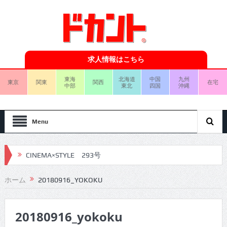
求人情報はこちら
東海
北海道
中国
九州
東京
関東
関西
在宅
中部
東北
四国
沖縄
Menu
CINEMA×STYLE 293号
CINEMA×STYLE 292号
ホーム
20180916_YOKOKU
CINEMA×STYLE 291号
20180916_yokoku
CINEMA×STYLE 290号