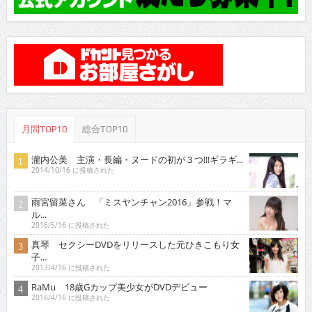
月間TOP10
総合TOP10
瀧内公美 主演・長編・ヌードの初が３つ!!!ギラギ...
2014/10/16 に投稿された
雨宮留菜さん 「ミスヤンチャン2016」参戦！マ
ル...
2016/5/16 に投稿された
真琴 セクシーDVDをリリースした元ひきこもり女
子...
2013/4/16 に投稿された
RaMu 18歳Gカップ美少女がDVDデビュー
2016/4/16 に投稿された