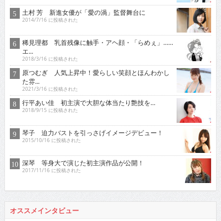
土村 芳 新進女優が「愛の渦」監督舞台に
2014/7/16 に投稿された
稀見理都 乳首残像に触手・アヘ顔・「らめぇ」……
エ...
2018/3/16 に投稿された
原つむぎ 人気上昇中！愛らしい笑顔とほんわかし
た雰...
2021/3/16 に投稿された
行平あい佳 初主演で大胆な体当たり艶技を…
2018/9/15 に投稿された
琴子 迫力バストを引っさげイメージデビュー！
2015/10/16 に投稿された
深琴 等身大で演じた初主演作品が公開！
2017/11/16 に投稿された
オススメインタビュー