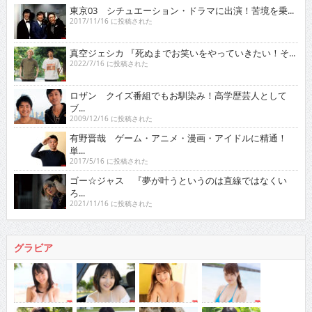
東京03 シチュエーション・ドラマに出演！苦境を乗...
2017/11/16 に投稿された
真空ジェシカ 『死ぬまでお笑いをやっていきたい！そ...
2022/7/16 に投稿された
ロザン クイズ番組でもお馴染み！高学歴芸人として
ブ...
2009/12/16 に投稿された
有野晋哉 ゲーム・アニメ・漫画・アイドルに精通！
単...
2017/5/16 に投稿された
ゴー☆ジャス 『夢が叶うというのは直線ではなくい
ろ...
2021/11/16 に投稿された
グラビア