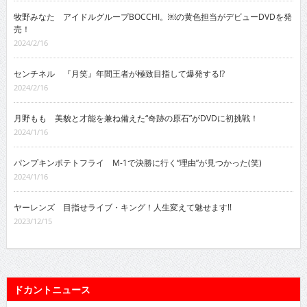
牧野みなた アイドルグループBOCCHI。￼の黄色担当がデビューDVDを発
売！
2024/2/16
センチネル 『月笑』年間王者が極致目指して爆発する!?
2024/2/16
月野もも 美貌と才能を兼ね備えた“奇跡の原石”がDVDに初挑戦！
2024/1/16
パンプキンポテトフライ M-1で決勝に行く“理由”が見つかった(笑)
2024/1/16
ヤーレンズ 目指せライブ・キング！人生変えて魅せます!!
2023/12/15
ドカントニュース