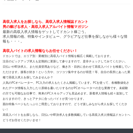
高収入求人をお探しなら、高収入求人情報誌ドカント
男の稼げる求人・高収入求人アルバイト情報マガジン
最新の高収入求人情報をゲットしてドカント稼ごう。
求人情報の他、特集やインタビュー、グラビアなど仕事を探しながら様々な情
報も・・・。
高収入バイトの求人情報ならお任せください！
ドカントでは、エリア別・業種別に高収入バイト情報を幅広く掲載しております。
注目のピックアップ求人も定期的に更新して参りますので、是非チェックしてみてください。
日払いや即決求人、また社員登用ありなど、働き方・目的に合わせて高収入バイトを検索してい
ただけます。接客が好き！という方や、コツコツ集中するのが得意！等、自分の長所にあった業
種で高収入求人を探してみませんか？
人気のPCオペレーター、PC入力の求人もたくさん掲載しています。PCを使って、各種数値化さ
れたデータ情報を入力したり原稿を書いたりするのがPCオペレーターの主な業務です。未経験
の方でも可能なお仕事で、将来のPCスキルアップも見込めます。新着求人情報も続々追加して
おりますので、きっとアナタに合ったバイトが見つかります。
面白特集ページもたっぷりご用意しておりますので、どうぞ楽しみながら求人を探してくださ
い！
高収入バイトをお探しなら、日払いや即決求人を多数掲載している高収入求人情報誌ドカントへ
どうぞお任せくださいませ！