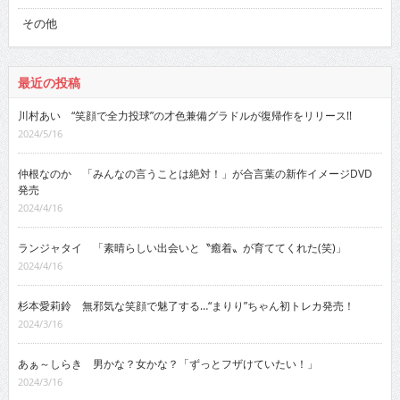
その他
最近の投稿
川村あい “笑顔で全力投球”の才色兼備グラドルが復帰作をリリース!!
2024/5/16
仲根なのか 「みんなの言うことは絶対！」が合言葉の新作イメージDVD
発売
2024/4/16
ランジャタイ 「素晴らしい出会いと〝癒着〟が育ててくれた(笑)」
2024/4/16
杉本愛莉鈴 無邪気な笑顔で魅了する…“まりり”ちゃん初トレカ発売！
2024/3/16
あぁ～しらき 男かな？女かな？「ずっとフザけていたい！」
2024/3/16