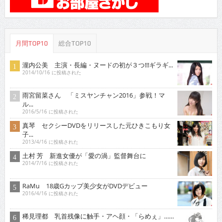
月間TOP10
総合TOP10
瀧内公美 主演・長編・ヌードの初が３つ!!!ギラギ...
2014/10/16 に投稿された
雨宮留菜さん 「ミスヤンチャン2016」参戦！マ
ル...
2016/5/16 に投稿された
真琴 セクシーDVDをリリースした元ひきこもり女
子...
2013/4/16 に投稿された
土村 芳 新進女優が「愛の渦」監督舞台に
2014/7/16 に投稿された
RaMu 18歳Gカップ美少女がDVDデビュー
2016/4/16 に投稿された
稀見理都 乳首残像に触手・アヘ顔・「らめぇ」……