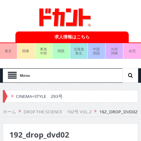
求人情報はこちら
東海
北海道
中国
九州
東京
関東
関西
在宅
中部
東北
四国
沖縄
Menu
CINEMA×STYLE 293号
CINEMA×STYLE 292号
ホーム
DROP THE SCIENCE 192号 VOL.2
192_DROP_DVD02
CINEMA×STYLE 291号
192_drop_dvd02
CINEMA×STYLE 290号