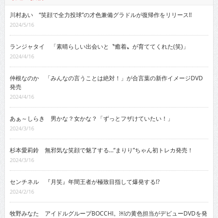
川村あい “笑顔で全力投球”の才色兼備グラドルが復帰作をリリース!!
2024/5/16
ランジャタイ 「素晴らしい出会いと〝癒着〟が育ててくれた(笑)」
2024/4/16
仲根なのか 「みんなの言うことは絶対！」が合言葉の新作イメージDVD
発売
2024/4/16
あぁ～しらき 男かな？女かな？「ずっとフザけていたい！」
2024/3/16
杉本愛莉鈴 無邪気な笑顔で魅了する…“まりり”ちゃん初トレカ発売！
2024/3/16
センチネル 『月笑』年間王者が極致目指して爆発する!?
2024/2/16
牧野みなた アイドルグループBOCCHI。￼の黄色担当がデビューDVDを発