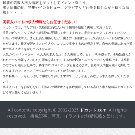
最新の高収入求人情報をゲットしてドカント稼ごう。
求人情報の他、特集やインタビュー、グラビアなど仕事を探しながら様々な情
報も・・・。
高収入バイトの求人情報ならお任せください！
ドカントでは、エリア別・業種別に高収入バイト情報を幅広く掲載しております。
注目のピックアップ求人も定期的に更新して参りますので、是非チェックしてみてください。
日払いや即決求人、また社員登用ありなど、働き方・目的に合わせて高収入バイトを検索してい
ただけます。接客が好き！という方や、コツコツ集中するのが得意！等、自分の長所にあった業
種で高収入求人を探してみませんか？
人気のPCオペレーター、PC入力の求人もたくさん掲載しています。PCを使って、各種数値化さ
れたデータ情報を入力したり原稿を書いたりするのがPCオペレーターの主な業務です。未経験
の方でも可能なお仕事で、将来のPCスキルアップも見込めます。新着求人情報も続々追加して
おりますので、きっとアナタに合ったバイトが見つかります。
面白特集ページもたっぷりご用意しておりますので、どうぞ楽しみながら求人を探してくださ
い！
高収入バイトをお探しなら、日払いや即決求人を多数掲載している高収入求人情報誌ドカントへ
どうぞお任せくださいませ！
All contents copyright © 2002-2025
ドカント.com
. All rights
reserved. 掲載記事、写真、イラストの無断転載を禁じます。