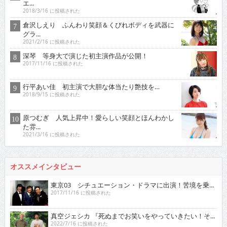
エ...
2018/3/16 に投稿された
倉沢しえり ふんわり笑顔＆くびれボディを武器に
グラ...
2021/2/16 に投稿された
深琴 等身大で演じた初主演作品が公開！
2017/11/16 に投稿された
行平あい佳 初主演で大胆な体当たり艶技を…
2018/9/15 に投稿された
原つむぎ 人気上昇中！愛らしい笑顔とほんわかし
た雰...
2021/3/16 に投稿された
オススメインタビュー
東京03 シチュエーション・ドラマに出演！苦境を乗...
2017/11/16 に投稿された
真空ジェシカ 『死ぬまでお笑いをやっていきたい！そ...
2022/7/16 に投稿された