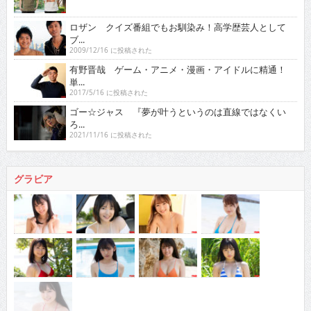
ロザン クイズ番組でもお馴染み！高学歴芸人として
ブ...
2009/12/16 に投稿された
有野晋哉 ゲーム・アニメ・漫画・アイドルに精通！
単...
2017/5/16 に投稿された
ゴー☆ジャス 『夢が叶うというのは直線ではなくい
ろ...
2021/11/16 に投稿された
グラビア