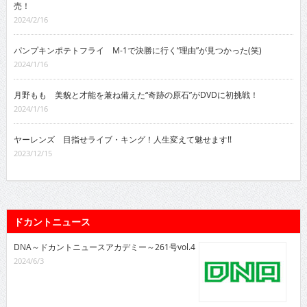
売！
2024/2/16
パンプキンポテトフライ M-1で決勝に行く“理由”が見つかった(笑)
2024/1/16
月野もも 美貌と才能を兼ね備えた“奇跡の原石”がDVDに初挑戦！
2024/1/16
ヤーレンズ 目指せライブ・キング！人生変えて魅せます!!
2023/12/15
ドカントニュース
DNA～ドカントニュースアカデミー～261号vol.4
2024/6/3