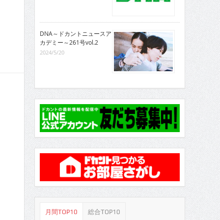
DNA～ドカントニュースア
カデミー～261号vol.2
2024/5/20
月間TOP10
総合TOP10