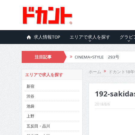
求人情報TOP
エリアで求人を探す
グラビ
注目記事
CINEMA×STYLE 293号
CINEMA×STYLE 292号
ホーム
ドカント18年9
エリアで求人を探す
CINEMA×STYLE 291号
新宿
192-sakida
CINEMA×STYLE 290号
渋谷
CINEMA×STYLE 289号
2018/8/6
池袋
CINEMA×STYLE 288号
上野
五反田・品川
CINEMA×STYLE 287号