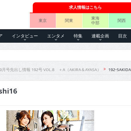
求人情報はこちら
東海
東京
関東
関西
中部
ア
インタビュー
エンタメ
特集
連載企画
目次
月号先出し情報 192号 VOL.8 ＋A（AKIRA＆AYASA）
192-SAKIDA
shi16