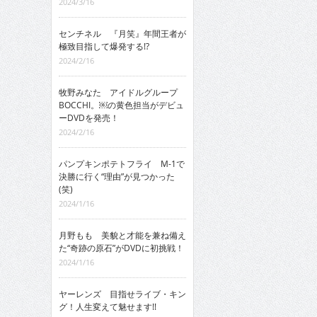
2024/3/16
センチネル 『月笑』年間王者が
極致目指して爆発する!?
2024/2/16
牧野みなた アイドルグループ
BOCCHI。￼の黄色担当がデビュ
ーDVDを発売！
2024/2/16
パンプキンポテトフライ M-1で
決勝に行く“理由”が見つかった
(笑)
2024/1/16
月野もも 美貌と才能を兼ね備え
た“奇跡の原石”がDVDに初挑戦！
2024/1/16
ヤーレンズ 目指せライブ・キン
グ！人生変えて魅せます!!