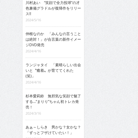
川村あい “笑顔で全力投球”の才
色兼備グラドルが復帰作をリリー
ス!!
2024/5/16
仲根なのか 「みんなの言うこと
は絶対！」が合言葉の新作イメー
ジDVD発売
2024/4/16
ランジャタイ 「素晴らしい出会
いと〝癒着〟が育ててくれた
(笑)」
2024/4/16
杉本愛莉鈴 無邪気な笑顔で魅了
する…“まりり”ちゃん初トレカ発
売！
2024/3/16
あぁ～しらき 男かな？女かな？
「ずっとフザけていたい！」