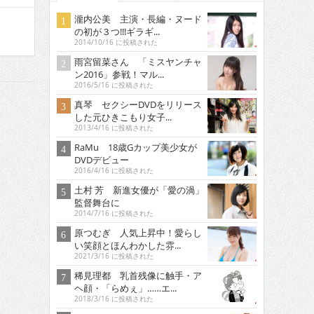
瀧内公美 主演・長編・ヌード
の初が３つ!!!ギラギ...
2014/10/16 に投稿された
雨宮留菜さん 「ミスヤンチャ
ン2016」参戦！マル...
2016/5/16 に投稿された
真琴 セクシーDVDをリリース
した元ひきこもり女子...
2013/4/16 に投稿された
RaMu 18歳Gカップ美少女が
DVDデビュー
2016/4/16 に投稿された
土村 芳 新進女優が「愛の渦」
監督舞台に
2014/7/16 に投稿された
原つむぎ 人気上昇中！愛らし
い笑顔とほんわかした雰...
2021/3/16 に投稿された
稀見理都 乳首残像に触手・ア
ヘ顔・「らめぇ」……エ...
2018/3/16 に投稿された