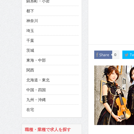
錦糸町・小岩
CINEMA×STYLE 286号
都下
CINEMA×STYLE 285号
神奈川
CINEMA×STYLE 294号
埼玉
千葉
茨城
Share
Tw
0
東海・中部
関西
北海道・東北
中国・四国
九州・沖縄
在宅
職種・業種で求人を探す