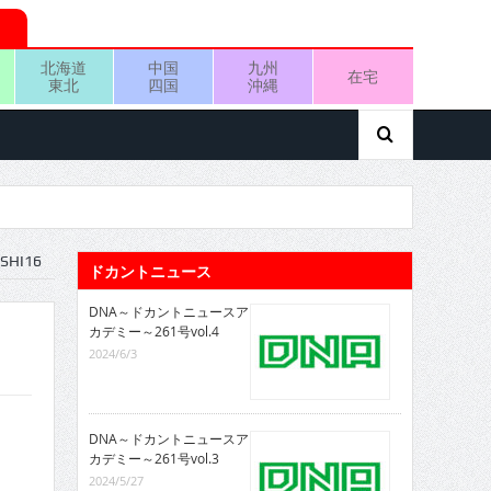
北海道
中国
九州
在宅
東北
四国
沖縄
SHI16
ドカントニュース
DNA～ドカントニュースア
カデミー～261号vol.4
2024/6/3
DNA～ドカントニュースア
カデミー～261号vol.3
2024/5/27