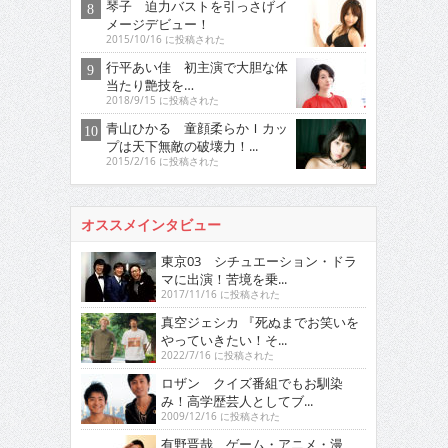
琴子 迫力バストを引っさげイ
メージデビュー！
2015/10/16 に投稿された
行平あい佳 初主演で大胆な体
当たり艶技を…
2018/9/15 に投稿された
青山ひかる 童顔柔らかＩカッ
プは天下無敵の破壊力！...
2015/2/16 に投稿された
オススメインタビュー
東京03 シチュエーション・ドラ
マに出演！苦境を乗...
2017/11/16 に投稿された
真空ジェシカ 『死ぬまでお笑いを
やっていきたい！そ...
2022/7/16 に投稿された
ロザン クイズ番組でもお馴染
み！高学歴芸人としてブ...
2009/12/16 に投稿された
有野晋哉 ゲーム・アニメ・漫