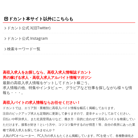
ドカント本サイト以外にこちらも
ドカント公式 X(旧Twitter)
ドカント公式 Instagram
検索キーワード一覧
高収入求人をお探しなら、高収入求人情報誌ドカント
男の稼げる求人・高収入求人アルバイト情報マガジン
最新の高収入求人情報をゲットしてドカント稼ごう。
求人情報の他、特集やインタビュー、グラビアなど仕事を探しながら様々な情
報も・・・。
高収入バイトの求人情報ならお任せください！
ドカントでは、エリア別・業種別に高収入バイト情報を幅広く掲載しております。
注目のピックアップ求人も定期的に更新して参りますので、是非チェックしてみてください。
日払いや即決求人、また社員登用ありなど、働き方・目的に合わせて高収入バイトを検索してい
ただけます。接客が好き！という方や、コツコツ集中するのが得意！等、自分の長所にあった業
種で高収入求人を探してみませんか？
人気のPCオペレーター、PC入力の求人もたくさん掲載しています。PCを使って、各種数値化さ