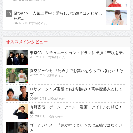
原つむぎ 人気上昇中！愛らしい笑顔とほんわかし
た雰...
2021/3/16 に投稿された
オススメインタビュー
東京03 シチュエーション・ドラマに出演！苦境を乗...
2017/11/16 に投稿された
真空ジェシカ 『死ぬまでお笑いをやっていきたい！そ...
2022/7/16 に投稿された
ロザン クイズ番組でもお馴染み！高学歴芸人として
ブ...
2009/12/16 に投稿された
有野晋哉 ゲーム・アニメ・漫画・アイドルに精通！
単...
2017/5/16 に投稿された
ゴー☆ジャス 『夢が叶うというのは直線ではなくい
ろ...