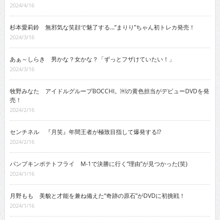
2024/4/16
杉本愛莉鈴 無邪気な笑顔で魅了する…“まりり”ちゃん初トレカ発売！
2024/3/16
あぁ～しらき 男かな？女かな？「ずっとフザけていたい！」
2024/3/16
牧野みなた アイドルグループBOCCHI。￼の黄色担当がデビューDVDを発
売！
2024/2/16
センチネル 『月笑』年間王者が極致目指して爆発する!?
2024/2/16
パンプキンポテトフライ M-1で決勝に行く“理由”が見つかった(笑)
2024/1/16
月野もも 美貌と才能を兼ね備えた“奇跡の原石”がDVDに初挑戦！
2024/1/16