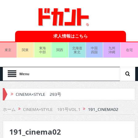
求人情報はこちら
東海
北海道
中国
九州
東京
関東
関西
在宅
中部
東北
四国
沖縄
Menu
CINEMA×STYLE 293号
CINEMA×STYLE 292号
ホーム
CINEMA×STYLE 191号VOL.1
191_CINEMA02
CINEMA×STYLE 291号
191_cinema02
CINEMA×STYLE 290号