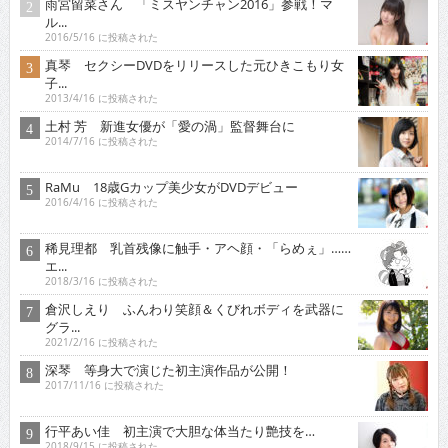
雨宮留菜さん 「ミスヤンチャン2016」参戦！マ
ル...
2016/5/16 に投稿された
真琴 セクシーDVDをリリースした元ひきこもり女
子...
2013/4/16 に投稿された
土村 芳 新進女優が「愛の渦」監督舞台に
2014/7/16 に投稿された
RaMu 18歳Gカップ美少女がDVDデビュー
2016/4/16 に投稿された
稀見理都 乳首残像に触手・アヘ顔・「らめぇ」……
エ...
2018/3/16 に投稿された
倉沢しえり ふんわり笑顔＆くびれボディを武器に
グラ...
2021/2/16 に投稿された
深琴 等身大で演じた初主演作品が公開！
2017/11/16 に投稿された
行平あい佳 初主演で大胆な体当たり艶技を…
2018/9/15 に投稿された