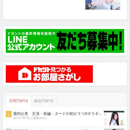
月間TOP10
総合TOP10
瀧内公美 主演・長編・ヌードの初が３つ!!!ギラギ...
2014/10/16 に投稿された