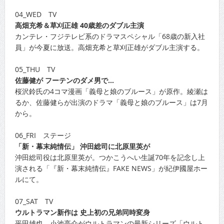
04_WED TV
高畑充希＆草刈正雄 40歳差のダブル主演
カンテレ・フジテレビ系のドラマスペシャル「68歳の新入社
員」が今夏に放送。高畑充希と草刈正雄がダブル主演する。
05_THU TV
佐藤健が フーテンのダメ男で…
桜沢鈴氏の4コマ漫画「義母と娘のブルース」が原作。綾瀬は
るか、佐藤健らが出演のドラマ「義母と娘のブルース」は7月
から。
06_FRI ステージ
「新・幕末純情伝」 沖田総司に北原里英が
沖田総司役は北原里英が。つかこうへい生誕70年を記念し上
演される「『新・幕末純情伝』FAKE NEWS」が紀伊國屋ホー
ルにて。
07_SAT TV
ウルトラマン新作は 史上初の兄弟同時変身
平田雄也、小池亮介がウルトラマンの最新シリーズ「ウルト