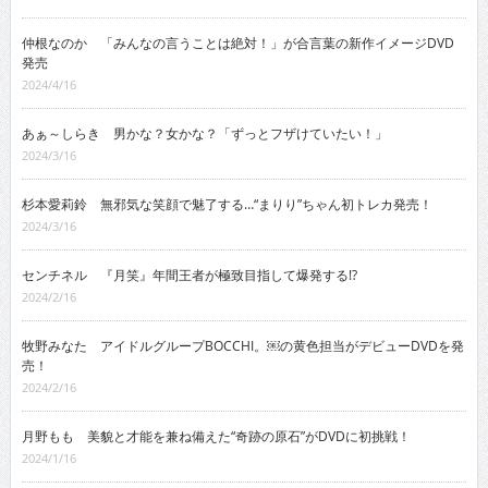
仲根なのか 「みんなの言うことは絶対！」が合言葉の新作イメージDVD
発売
2024/4/16
あぁ～しらき 男かな？女かな？「ずっとフザけていたい！」
2024/3/16
杉本愛莉鈴 無邪気な笑顔で魅了する…“まりり”ちゃん初トレカ発売！
2024/3/16
センチネル 『月笑』年間王者が極致目指して爆発する!?
2024/2/16
牧野みなた アイドルグループBOCCHI。￼の黄色担当がデビューDVDを発
売！
2024/2/16
月野もも 美貌と才能を兼ね備えた“奇跡の原石”がDVDに初挑戦！
2024/1/16