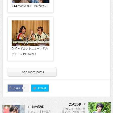
CINEMA×STYLE 190号vol.1
DNA～ドカントニュースアカ
デミー～190号vol.1
Load more posts
Share
Tweet
0
次の記事
前の記事
ドカント18年8月
ドカント18年8月
号先出し情報 191