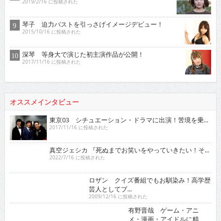
2019/2/16 に投稿された
琴子 迫力バストを引っさげイメージデビュー！
2015/10/16 に投稿された
深琴 等身大で演じた初主演作品が公開！
2017/11/16 に投稿された
オススメインタビュー
東京03 シチュエーション・ドラマに出演！苦境を乗...
2017/11/16 に投稿された
真空ジェシカ 『死ぬまでお笑いをやっていきたい！そ...
2022/7/16 に投稿された
ロザン クイズ番組でもお馴染み！高学歴芸人として
ブ...
2009/12/16 に投稿された
有野晋哉 ゲーム・アニメ・漫画・アイドルに精通！
単...