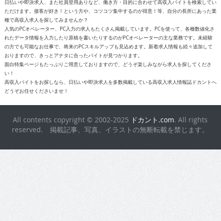
日払いや即決求人、また社員登用ありなど、働き方・目的に合わせて高収入バイトを検索してい
ただけます。接客が好き！という方や、コツコツ集中するのが得意！等、自分の長所にあった業
種で高収入求人を探してみませんか？
人気のPCオペレーター、PC入力の求人もたくさん掲載しています。PCを使って、各種数値化さ
れたデータ情報を入力したり原稿を書いたりするのがPCオペレーターの主な業務です。未経験
の方でも可能なお仕事で、将来のPCスキルアップも見込めます。新着求人情報も続々追加して
おりますので、きっとアナタに合ったバイトが見つかります。
面白特集ページもたっぷりご用意しておりますので、どうぞ楽しみながら求人を探してくださ
い！
高収入バイトをお探しなら、日払いや即決求人を多数掲載している高収入求人情報誌ドカントへ
どうぞお任せくださいませ！
All contents copyright © 2002-2025
ドカント.com
. All rights
reserved. 掲載記事、写真、イラストの無断転載を禁じます。