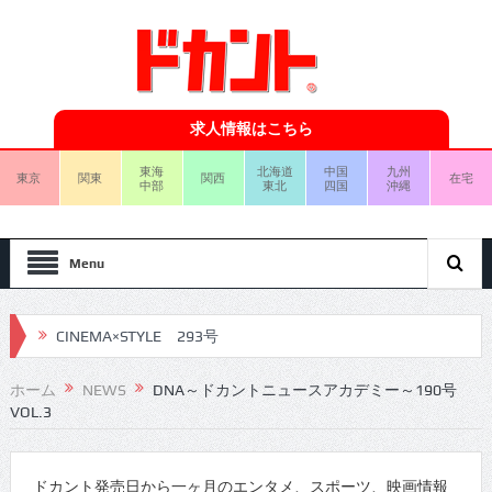
求人情報はこちら
東海
北海道
中国
九州
東京
関東
関西
在宅
中部
東北
四国
沖縄
Menu
CINEMA×STYLE 293号
CINEMA×STYLE 292号
ホーム
NEWS
DNA～ドカントニュースアカデミー～190号
VOL.3
CINEMA×STYLE 291号
CINEMA×STYLE 290号
ドカント発売日から一ヶ月のエンタメ、スポーツ、映画情報