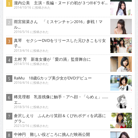
瀧内公美 主演・長編・ヌードの初が３つ!!!ギラギ...
2014/10/16 に投稿された
雨宮留菜さん 「ミスヤンチャン2016」参戦！マ
ル...
2016/5/16 に投稿された
真琴 セクシーDVDをリリースした元ひきこもり女
子...
2013/4/16 に投稿された
土村 芳 新進女優が「愛の渦」監督舞台に
2014/7/16 に投稿された
RaMu 18歳Gカップ美少女がDVDデビュー
2016/4/16 に投稿された
稀見理都 乳首残像に触手・アヘ顔・「らめぇ」……
エ...
2018/3/16 に投稿された
倉沢しえり ふんわり笑顔＆くびれボディを武器に
グラ...
2021/2/16 に投稿された
中神円 難しい役どころに挑んだ映画公開