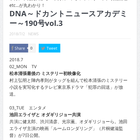
CINEMA×STYLE 289号
etc…が丸わかり！
DNA～ドカントニュースアカデミ
CINEMA×STYLE 288号
ー～190号vol.3
CINEMA×STYLE 287号
2018/7/2
NEWS
CINEMA×STYLE 286号
Share
Tweet
0
CINEMA×STYLE 285号
2018.7
CINEMA×STYLE 294号
02_MON TV
松本清張最後の ミステリー初映像化
村上弘明と陣内孝則がタッグを組んで松本清張のミステリー
小説を実写化するテレビ東京系ドラマ「犯罪の回送」が放
送。
03_TUE エンタメ
池田エライザと オダギリジョー共演
共演に健太郎、渋川清彦、光宗薫、オダギリジョーら。池田
エライザ主演の映画「ルームロンダリング」（片桐健滋監
督）が7日公開。