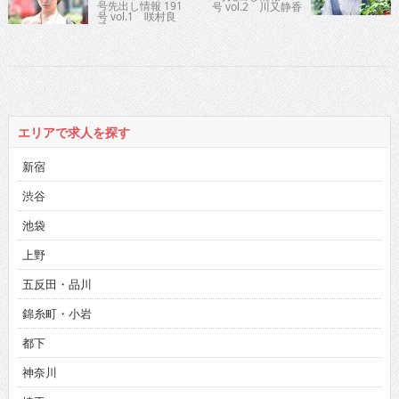
号先出し情報 191
号 vol.2 川又静香
号 vol.1 咲村良
子
エリアで求人を探す
新宿
渋谷
池袋
上野
五反田・品川
錦糸町・小岩
都下
神奈川