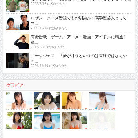
2022/7/16 に投稿された
ロザン クイズ番組でもお馴染み！高学歴芸人として
ブ...
2009/12/16 に投稿された
有野晋哉 ゲーム・アニメ・漫画・アイドルに精通！
単...
2017/5/16 に投稿された
ゴー☆ジャス 『夢が叶うというのは直線ではなくい
ろ...
2021/11/16 に投稿された
グラビア