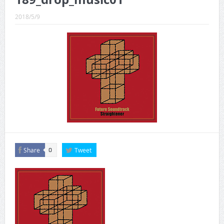
CINEMA×STYLE 289号
2018/5/9
CINEMA×STYLE 288号
CINEMA×STYLE 287号
CINEMA×STYLE 286号
CINEMA×STYLE 285号
CINEMA×STYLE 294号
Share
Tweet
0