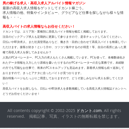
男の稼げる求人・高収入求人アルバイト情報マガジン
最新の高収入求人情報をゲットしてドカント稼ごう。
求人情報の他、特集やインタビュー、グラビアなど仕事を探しながら様々な情
報も・・・。
高収入バイトの求人情報ならお任せください！
ドカントでは、エリア別・業種別に高収入バイト情報を幅広く掲載しております。
注目のピックアップ求人も定期的に更新して参りますので、是非チェックしてみてください。
日払いや即決求人、また社員登用ありなど、働き方・目的に合わせて高収入バイトを検索してい
ただけます。接客が好き！という方や、コツコツ集中するのが得意！等、自分の長所にあった業
種で高収入求人を探してみませんか？
人気のPCオペレーター、PC入力の求人もたくさん掲載しています。PCを使って、各種数値化さ
れたデータ情報を入力したり原稿を書いたりするのがPCオペレーターの主な業務です。未経験
の方でも可能なお仕事で、将来のPCスキルアップも見込めます。新着求人情報も続々追加して
おりますので、きっとアナタに合ったバイトが見つかります。
面白特集ページもたっぷりご用意しておりますので、どうぞ楽しみながら求人を探してくださ
い！
高収入バイトをお探しなら、日払いや即決求人を多数掲載している高収入求人情報誌ドカントへ
どうぞお任せくださいませ！
All contents copyright © 2002-2025
ドカント.com
. All rights
reserved. 掲載記事、写真、イラストの無断転載を禁じます。