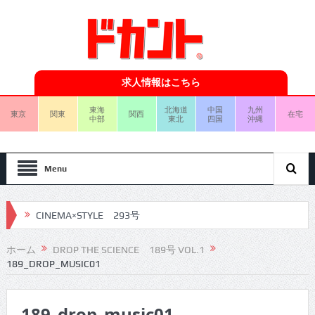
求人情報はこちら
東海
北海道
中国
九州
東京
関東
関西
在宅
中部
東北
四国
沖縄
Menu
CINEMA×STYLE 293号
CINEMA×STYLE 292号
ホーム
DROP THE SCIENCE 189号 VOL.1
189_DROP_MUSIC01
CINEMA×STYLE 291号
CINEMA×STYLE 290号
189_drop_music01