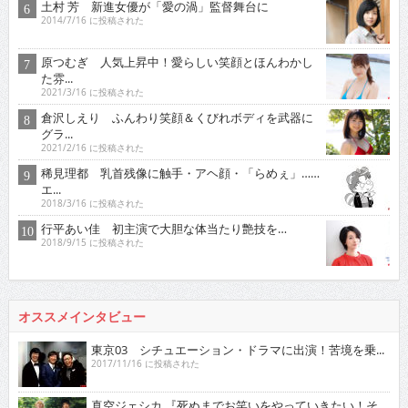
土村 芳 新進女優が「愛の渦」監督舞台に
2014/7/16 に投稿された
原つむぎ 人気上昇中！愛らしい笑顔とほんわかし
た雰...
2021/3/16 に投稿された
倉沢しえり ふんわり笑顔＆くびれボディを武器に
グラ...
2021/2/16 に投稿された
稀見理都 乳首残像に触手・アヘ顔・「らめぇ」……
エ...
2018/3/16 に投稿された
行平あい佳 初主演で大胆な体当たり艶技を…
2018/9/15 に投稿された
オススメインタビュー
東京03 シチュエーション・ドラマに出演！苦境を乗...
2017/11/16 に投稿された
真空ジェシカ 『死ぬまでお笑いをやっていきたい！そ...