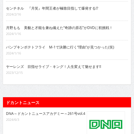
センチネル 『月笑』年間王者が極致目指して爆発する!?
2024/2/16
月野もも 美貌と才能を兼ね備えた“奇跡の原石”がDVDに初挑戦！
2024/1/16
パンプキンポテトフライ M-1で決勝に行く“理由”が見つかった(笑)
2024/1/16
ヤーレンズ 目指せライブ・キング！人生変えて魅せます!!
2023/12/15
ドカントニュース
DNA～ドカントニュースアカデミー～261号vol.4
2024/6/3