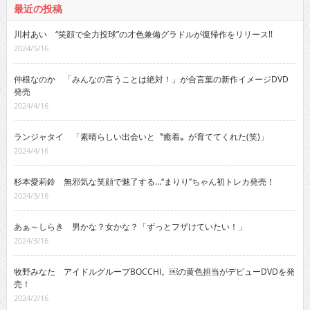
最近の投稿
川村あい “笑顔で全力投球”の才色兼備グラドルが復帰作をリリース!!
2024/5/16
仲根なのか 「みんなの言うことは絶対！」が合言葉の新作イメージDVD
発売
2024/4/16
ランジャタイ 「素晴らしい出会いと〝癒着〟が育ててくれた(笑)」
2024/4/16
杉本愛莉鈴 無邪気な笑顔で魅了する…“まりり”ちゃん初トレカ発売！
2024/3/16
あぁ～しらき 男かな？女かな？「ずっとフザけていたい！」
2024/3/16
牧野みなた アイドルグループBOCCHI。￼の黄色担当がデビューDVDを発
売！
2024/2/16