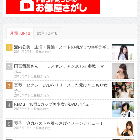
月間TOP10
総合TOP10
瀧内公美 主演・長編・ヌードの初が３つ!!!ギラギ...
2014/10/16 に投稿された
雨宮留菜さん 「ミスヤンチャン2016」参戦！マ
ル...
2016/5/16 に投稿された
真琴 セクシーDVDをリリースした元ひきこもり女
子...
2013/4/16 に投稿された
RaMu 18歳Gカップ美少女がDVDデビュー
2016/4/16 に投稿された
琴子 迫力バストを引っさげイメージデビュー！
2015/10/16 に投稿された