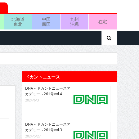
北海道
中国
九州
在宅
東北
四国
沖縄
ドカントニュース
DNA～ドカントニュースア
カデミー～261号vol.4
2024/6/3
DNA～ドカントニュースア
カデミー～261号vol.3
2024/5/27