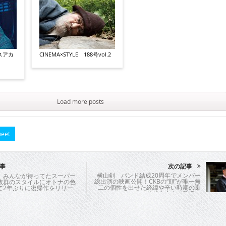
スアカ
CINEMA×STYLE 188号vol.2
Load more posts
eet
事
次の記事
横山剣 バンド結成20周年でメンバー
 みんなが待ってたスーパー
総出演の映画公開！CKBの“顔”が唯一無
抜群のスタイルにオトナの色
二の個性を出せた経緯や辛い時期の乗
て2年ぶりに復帰作をリリー
り越え方まで教授