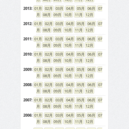
2013
:
01
02
03
04
05
06
07
08
09
10
11
12
2012
:
01
02
03
04
05
06
07
08
09
10
11
12
2011
:
01
02
03
04
05
06
07
08
09
10
11
12
2010
:
01
02
03
04
05
06
07
08
09
10
11
12
2009
:
01
02
03
04
05
06
07
08
09
10
11
12
2008
:
01
02
03
04
05
06
07
08
09
10
11
12
2007
:
01
02
03
04
05
06
07
08
09
10
11
12
2006
:
01
02
03
04
05
06
07
08
09
10
11
12