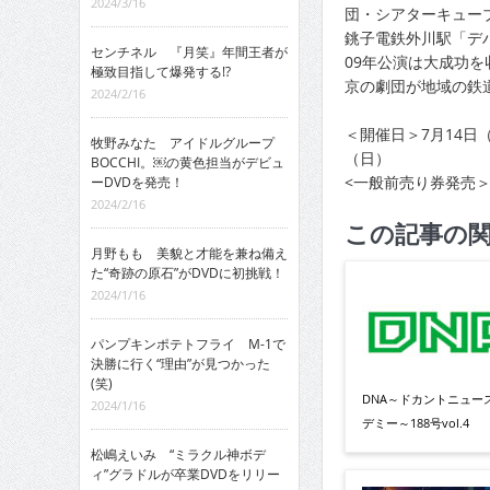
2024/3/16
団・シアターキュー
銚子電鉄外川駅「デハ
センチネル 『月笑』年間王者が
09年公演は大成功
極致目指して爆発する!?
京の劇団が地域の鉄
2024/2/16
＜開催日＞7月14日
牧野みなた アイドルグループ
（日）
BOCCHI。￼の黄色担当がデビュ
<一般前売り券発売＞
ーDVDを発売！
2024/2/16
この記事の
月野もも 美貌と才能を兼ね備え
た“奇跡の原石”がDVDに初挑戦！
2024/1/16
パンプキンポテトフライ M-1で
決勝に行く“理由”が見つかった
(笑)
DNA～ドカントニュー
2024/1/16
デミー～188号vol.4
松嶋えいみ “ミラクル神ボデ
ィ”グラドルが卒業DVDをリリー