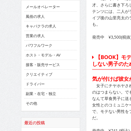
才、さらに書き下ろ
メールオペレーター
テンツには、二人が
風俗の求人
イブ後の山里亮太の
も。
キャバクラの求人
営業の求人
発売中 ¥3,500
パワフルワーク
ホスト・モデル・AV
【BOOK】モ
しない男子のた
接客・販売サービス
クリエイティブ
気が付けば彼女が
ドライバー
女子にチヤホヤされ
のはつまらない。で
副業・在宅・独立
なんて草食男子に送
その他
女性とのコミュニケ
で、モテない男性を
だ。
最近の投稿
発売中 ¥741 (税