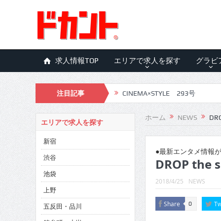
求人情報TOP
エリアで求人を探す
グラビ
注目記事
CINEMA×STYLE 292号
CINEMA×STYLE 291号
ホーム
NEWS
DRO
エリアで求人を探す
CINEMA×STYLE 290号
新宿
CINEMA×STYLE 289号
●最新エンタメ情報が
渋谷
DROP the 
CINEMA×STYLE 288号
池袋
2018/4/25
NEWS
CINEMA×STYLE 287号
上野
Share
Tw
0
五反田・品川
CINEMA×STYLE 286号