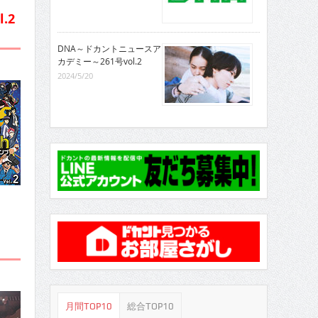
.2
DNA～ドカントニュースア
カデミー～261号vol.2
2024/5/20
月間TOP10
総合TOP10