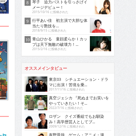
琴子 迫力バストを引っさげイ
メージデビュー！
2015/10/16 に投稿された
行平あい佳 初主演で大胆な体
当たり艶技を…
2018/9/15 に投稿された
青山ひかる 童顔柔らかＩカッ
プは天下無敵の破壊力！...
2015/2/16 に投稿された
オススメインタビュー
東京03 シチュエーション・ドラ
マに出演！苦境を乗...
2017/11/16 に投稿された
真空ジェシカ 『死ぬまでお笑いを
やっていきたい！そ...
2022/7/16 に投稿された
ロザン クイズ番組でもお馴染
み！高学歴芸人としてブ...
2009/12/16 に投稿された
有野晋哉 ゲーム・アニメ・漫