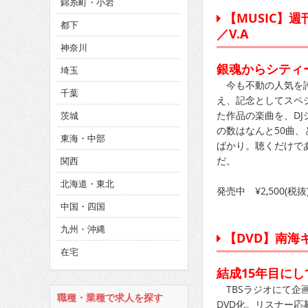
錦糸町・小岩
CINEMA×STYLE 285号
【MUSIC】週刊少
都下
CINEMA×STYLE 294号
／V.A
神奈川
CINEMA×STYLE 293号
銀魂からシティー
埼玉
今も不動の人気を誇
千葉
え、記念としてスペ
た作品の楽曲を、D
茨城
の数はなんと50曲、
東海・中部
ばかり。聴くだけで
だ。
関西
北海道・東北
発売中 ¥2,500(税抜)
中国・四国
九州・沖縄
【DVD】南海
在宅
結成15年目に
TBSラジオにて企
職種・業種で求人を探す
DVD化。リスナー