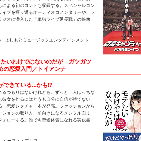
しによる初のコントも収録する。スペシャルコン
ライブを振り返るオーディオコメンタリーや、ラ
ラジオに潜入した「単独ライブ延長戦」の映像
(税抜) よしもとミュージックエンタテインメント
テたいわけではないのだが ガツガツ
めの恋愛入門／トイアンナ
できている…かも!?
るつもりはないけれども、ずっと一人ぼっちな
も彼女を作るにはどうも自分に自信が持てない、
る、恋愛レクチャー本が発売。ファッションから
ーションの取り方、前向きになるメンタル面ま
フォローする。誰でも恋愛体質になれる実践書
込) イースト・プレス