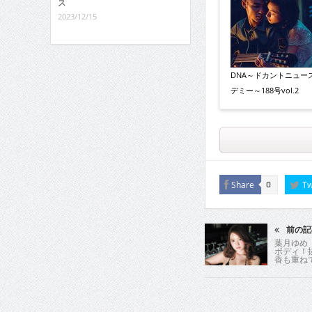
ス
2023/12/15
DNA～ドカントニュー
デミー～188号vol.2
Share
Tw
0
前の記
葉月ゆめ
ボディ！
香も重ね
ス!!