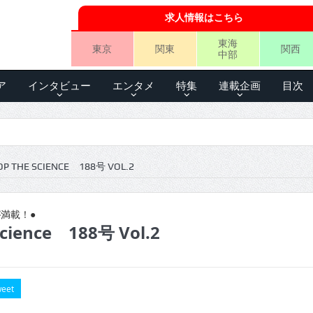
求人情報はこちら
東海
東京
関東
関西
中部
ア
インタビュー
エンタメ
特集
連載企画
目次
P THE SCIENCE 188号 VOL.2
満載！●
science 188号 Vol.2
eet