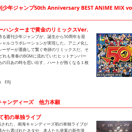
年ジャンプ50th Anniversary BEST ANIME MIX vol
ハンターまで黄金のリミックスVer.
る週刊少年ジャンプが、誕生から50周年を迎
シャルコラボレーションが実現した。アニメ化し
Jシーザーが選曲して繋ぐ奇跡のリミックスだ。そ
どれも青春のBGMに流れていたヒットナンバー
あの日あの時を思い出す、ハートが熱くなる１枚
 ERJ
キャンディーズ 他力本願
して初の単独ライブ
画された、南海キャンディーズ初の単独ライブが
応募から選ばれたネタや、本人たち発案の新作漫