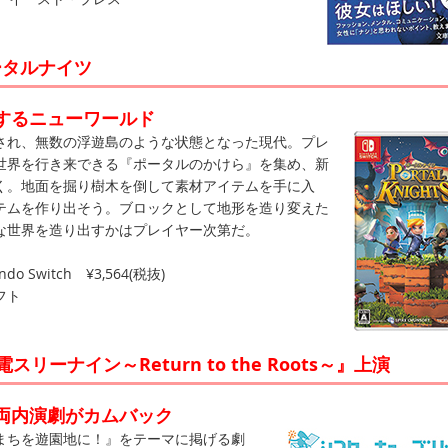
ータルナイツ
するニューワールド
れ、無数の浮遊島のような状態となった現代。プレ
世界を行き来できる『ポータルのかけら』を集め、新
く。地面を掘り樹木を倒して素材アイテムを手に入
テムを作り出そう。ブロックとして地形を造り変えた
な世界を造り出すかはプレイヤー次第だ。
do Switch ¥3,564(税抜)
フト
スリーナイン～Return to the Roots～』上演
両内演劇がカムバック
ちを遊園地に！』をテーマに掲げる劇