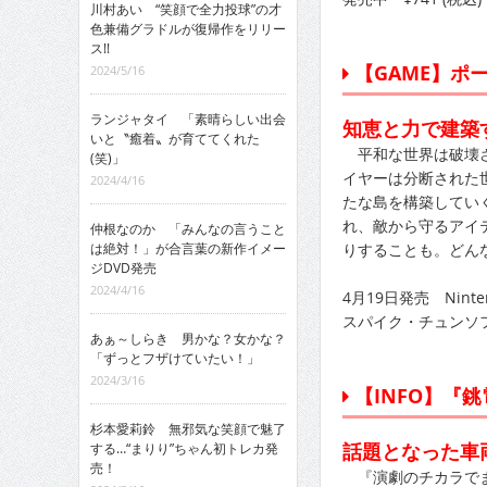
川村あい “笑顔で全力投球”の才
色兼備グラドルが復帰作をリリー
ス!!
【GAME】ポ
2024/5/16
ランジャタイ 「素晴らしい出会
知恵と力で建築
いと〝癒着〟が育ててくれた
平和な世界は破壊さ
(笑)」
イヤーは分断された
2024/4/16
たな島を構築してい
れ、敵から守るアイ
仲根なのか 「みんなの言うこと
は絶対！」が合言葉の新作イメー
りすることも。どん
ジDVD発売
2024/4/16
4月19日発売 Ninten
スパイク・チュンソ
あぁ～しらき 男かな？女かな？
「ずっとフザけていたい！」
2024/3/16
【INFO】『銚電
杉本愛莉鈴 無邪気な笑顔で魅了
話題となった車
する…“まりり”ちゃん初トレカ発
売！
『演劇のチカラでま