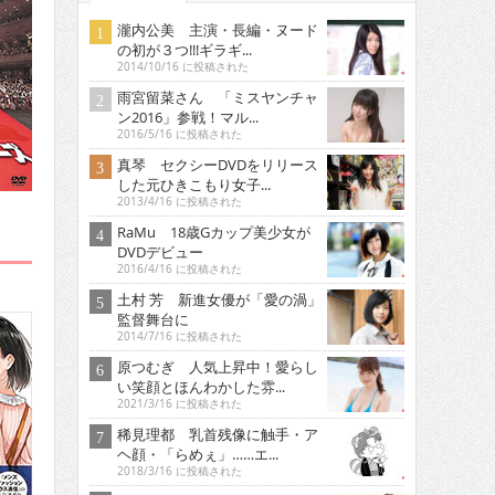
瀧内公美 主演・長編・ヌード
の初が３つ!!!ギラギ...
2014/10/16 に投稿された
雨宮留菜さん 「ミスヤンチャ
ン2016」参戦！マル...
2016/5/16 に投稿された
真琴 セクシーDVDをリリース
した元ひきこもり女子...
2013/4/16 に投稿された
RaMu 18歳Gカップ美少女が
DVDデビュー
2016/4/16 に投稿された
土村 芳 新進女優が「愛の渦」
監督舞台に
2014/7/16 に投稿された
原つむぎ 人気上昇中！愛らし
い笑顔とほんわかした雰...
2021/3/16 に投稿された
稀見理都 乳首残像に触手・ア
ヘ顔・「らめぇ」……エ...
2018/3/16 に投稿された