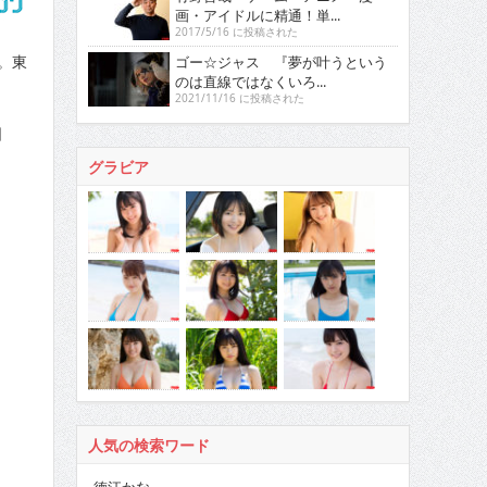
画・アイドルに精通！単...
2017/5/16 に投稿された
。東
ゴー☆ジャス 『夢が叶うという
のは直線ではなくいろ...
2021/11/16 に投稿された
日
グラビア
人気の検索ワード